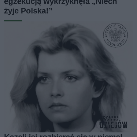
egzekucją wykrzyknęła „Niech
żyje Polska!”