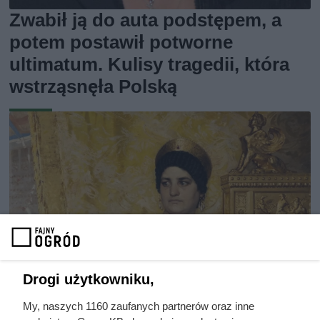
Zwabił ją do auta podstępem, a
potem postawił potworne
ultimatum. Kulisy tragedii, która
wstrząsnęła Polską
Drogi użytkowniku,
My, naszych 1160 zaufanych partnerów oraz inne