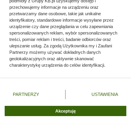
podmioty z Grupy KB.pl uzyskujemy dostęp i
przechowujemy informacje na urządzeniu oraz
przetwarzamy dane osobowe, takie jak unikalne
identyfikatory, standardowe informacje wysyłane przez
urządzenie czy dane przeglądania w celu zapewniania
spersonalizowanych reklam, wybór spersonalizowanych
Zrobili z żony cesarza
treści, pomiar reklam i treści, badanie odbiorców oraz
„nierządnicę” i przypisali jej 25
ulepszanie usług. Za zgodą Użytkownika my i Zaufani
Partnerzy możemy używać dokładnych danych
mężczyzn jednej nocy. Tak Rzym
geolokalizacyjnych oraz aktywnie skanować
pozbył się zbyt ambitnej kobiety
charakterystykę urządzenia do celów identyfikacji.
Ponieważ cenimy Twoją prywatność, prosimy o zgodę na
korzystanie z tych technologii poprzez kliknięcie
„Akceptuję”. Zgoda jest dobrowolna i zawsze możesz ją
zmienić/wycofać klikając przycisk ustawień prywatności
PARTNERZY
USTAWIENIA
znajdujący się w lewym dolnym rogu strony. Niektóre
Zobacz więcej artykułów
rodzaje przetwarzania danych nie wymagają zgody
użytkownika, ale masz prawo sprzeciwić się takiemu
Akceptuję
przetwarzaniu. Preferencje będą miały zastosowania tylko
na tej witrynie.