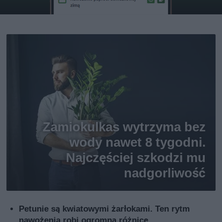
Zamiokulkas wytrzyma bez
wody nawet 8 tygodni.
Najczęściej szkodzi mu
nadgorliwość
Petunie są kwiatowymi żarłokami. Ten rytm
nawożenia robi ogromną różnicę