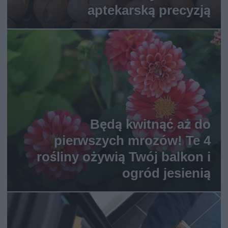
aptekarską precyzją
Będą kwitnąć aż do
pierwszych mrozów! Te 4
rośliny ożywią Twój balkon i
ogród jesienią