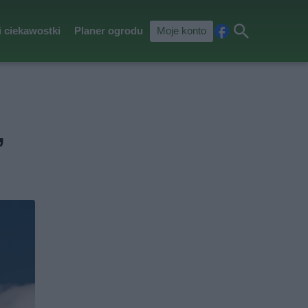
i ciekawostki
Planer ogrodu
Moje konto
Fa
Szu
ceb
kaj
ook
,