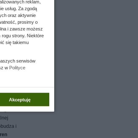
alizowanych reklam,
ie usług. Za zgodą
ych oraz aktywnie
watność, prosimy o
wolna i zawsze możesz
 rogu strony. Niektóre
ić się takiemu
 naszych serwisów
esz w
Polityce
Akceptuję
kiego
lnej
obudza i
aren