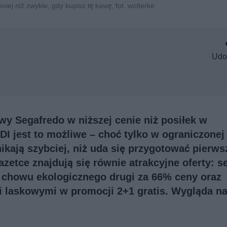
ej niż zwykle, gdy kupisz tę kawę, fot. wolterke
Udo
wy Segafredo w niższej cenie niż posiłek w
DI jest to możliwe – choć tylko w ograniczonej
znikają szybciej, niż uda się przygotować pierws
zetce znajdują się równie atrakcyjne oferty: se
 z chowu ekologicznego drugi za 66% ceny oraz
i laskowymi w promocji 2+1 gratis. Wygląda n