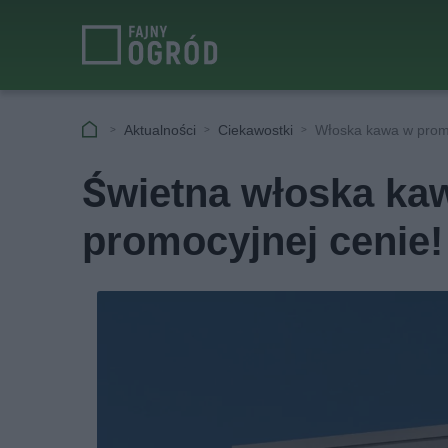
Aktualności
Ciekawostki
Włoska kawa w promo
Świetna włoska kaw
promocyjnej cenie!