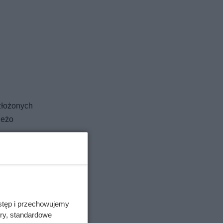
złożonych
ieżo
jąc
dnie, a do
m, które
ntowanie
stęp i przechowujemy
ory, standardowe