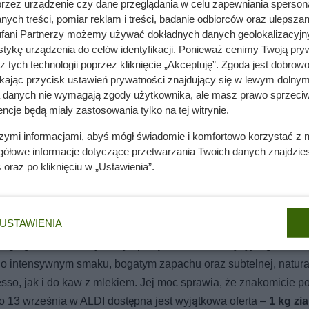
przez urządzenie czy dane przeglądania w celu zapewniania sperson
ych treści, pomiar reklam i treści, badanie odbiorców oraz ulepszan
fani Partnerzy możemy używać dokładnych danych geolokalizacyjn
tykę urządzenia do celów identyfikacji. Ponieważ cenimy Twoją pry
z tych technologii poprzez kliknięcie „Akceptuję”. Zgoda jest dobro
e, a co 3-4 lata będziesz miał z nich całkowicie darmowy opał
ikając przycisk ustawień prywatności znajdujący się w lewym dolnym
a danych nie wymagają zgody użytkownika, ale masz prawo sprzeciw
ncje będą miały zastosowania tylko na tej witrynie.
szymi informacjami, abyś mógł świadomie i komfortowo korzystać z
nie wchodzi do domów. Polacy nie wiedzą, jak reagować
gółowe informacje dotyczące przetwarzania Twoich danych znajdzi
s
oraz po kliknięciu w „Ustawienia”.
 – oszczędności do 46%
USTAWIENIA
ługiego czasu zdobywa sympatię wielbicieli tradycyjnego włos
j o intensywnym smaku, bogatym zapachu oraz subtelnej, natura
sso, jak i do kaw z mlekiem. Jej moc sprawia, że znakomicie p
o 13 września w ALDI dostępna jest wyjątkowa oferta –
1 kg zi