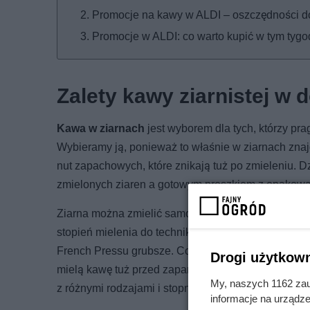
Promocje na kawy w ALDI – oszczędności 
Promocje w ALDI: co warto kupić w tym tygo
Zalety kawy ziarnistej w
Kawa w ziarnach
jest wyborem dla tych, którzy pr
Wybieramy ją, ponieważ to właśnie w ziarnach znaj
nut zapachowych, które znikają tuż po zmieleniu. 
zmielonych ziaren a gotowym proszkiem z opakowa
Ziarna można zmielić samodzielnie – ręcznie (w m
stopień mielenia do techniki parzenia. Do espresso
French Pressu grubsze. Coraz większą popularnoś
Drogi użytkown
mielą kawę tuż przed zaparzeniem. Taka kawa nie 
My, naszych 1162 zau
z różnymi rodzajami i stopniami palenia, dając pełną
informacje na urządze