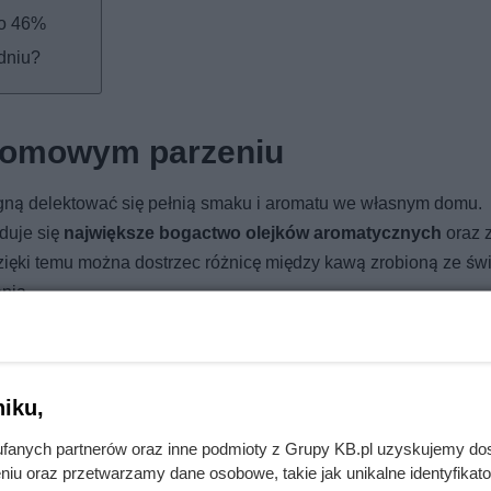
do 46%
dniu?
 domowym parzeniu
agną delektować się pełnią smaku i aromatu we własnym domu.
duje się
największe bogactwo olejków aromatycznych
oraz 
Dzięki temu można dostrzec różnicę między kawą zrobioną ze św
nia.
łynku żarnowym) lub szybko w młynku elektrycznym, dostosowu
 odpowiednie będzie drobne mielenie, do kawiarki lub dripa śre
ć zyskują także ekspresy automatyczne z wbudowanym młynkie
iku,
tylko ma intensywniejszy smak, ale także umożliwia eksperyme
fanych partnerów oraz inne podmioty z Grupy KB.pl uzyskujemy do
 kontrolę nad rezultatem w filiżance.
niu oraz przetwarzamy dane osobowe, takie jak unikalne identyfikat