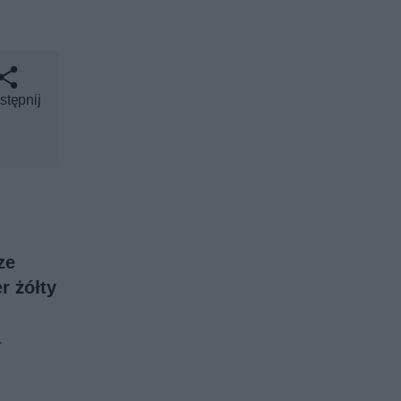
stępnij
ze
r żółty
a