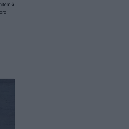
imitem
6
oro