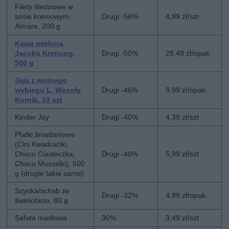
Filety śledziowe w
sosie kremowym,
Drugi -56%
4,99 zł/szt
Almare, 200 g
Kawa mielona
Jacobs Kronung,
Drugi -50%
28,49 zł/opak.
500 g
Jaja z wolnego
wybiegu L, Wesoły
Drugi -46%
9,99 zł/opak.
Kurnik, 10 szt
Kinder Joy
Drugi -40%
4,39 zł/szt
Płatki śniadaniowe
(Cini Kwadraciki,
Choco Ciasteczka,
Drugi -40%
5,99 zł/szt
Choco Muszelki), 500
g (drugie takie same)
Szynka/schab ze
Drugi -32%
4,99 zł/opak.
świniobicia, 80 g
Sałata masłowa
30%
3,49 zł/szt