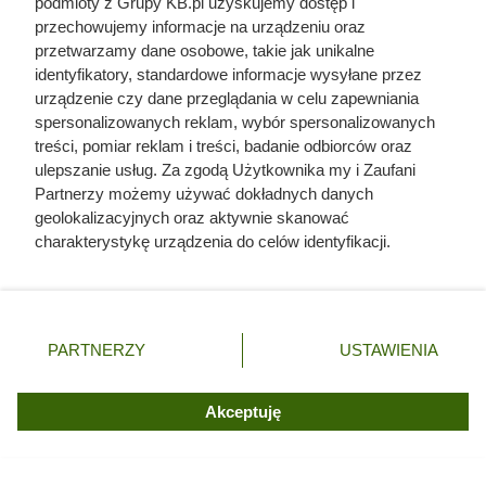
podmioty z Grupy KB.pl uzyskujemy dostęp i
przechowujemy informacje na urządzeniu oraz
przetwarzamy dane osobowe, takie jak unikalne
identyfikatory, standardowe informacje wysyłane przez
urządzenie czy dane przeglądania w celu zapewniania
spersonalizowanych reklam, wybór spersonalizowanych
treści, pomiar reklam i treści, badanie odbiorców oraz
ulepszanie usług. Za zgodą Użytkownika my i Zaufani
Partnerzy możemy używać dokładnych danych
geolokalizacyjnych oraz aktywnie skanować
charakterystykę urządzenia do celów identyfikacji.
Ponieważ cenimy Twoją prywatność, prosimy o zgodę na
Dziennikarze ujawnili
korzystanie z tych technologii poprzez kliknięcie
„Akceptuję”. Zgoda jest dobrowolna i zawsze możesz ją
pochodzenie mięsa z Dino. Klienci
zmienić/wycofać klikając przycisk ustawień prywatności
PARTNERZY
USTAWIENIA
zaskoczeni
znajdujący się w lewym dolnym rogu strony. Niektóre
rodzaje przetwarzania danych nie wymagają zgody
użytkownika, ale masz prawo sprzeciwić się takiemu
Akceptuję
przetwarzaniu. Preferencje będą miały zastosowania tylko
na tej witrynie.