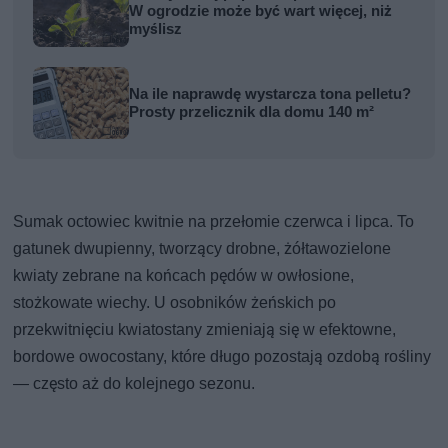
W ogrodzie może być wart więcej, niż
myślisz
Na ile naprawdę wystarcza tona pelletu?
Prosty przelicznik dla domu 140 m²
Sumak octowiec kwitnie na przełomie czerwca i lipca. To
gatunek dwupienny, tworzący drobne, żółtawozielone
kwiaty zebrane na końcach pędów w owłosione,
stożkowate wiechy. U osobników żeńskich po
przekwitnięciu kwiatostany zmieniają się w efektowne,
bordowe owocostany, które długo pozostają ozdobą rośliny
— często aż do kolejnego sezonu.