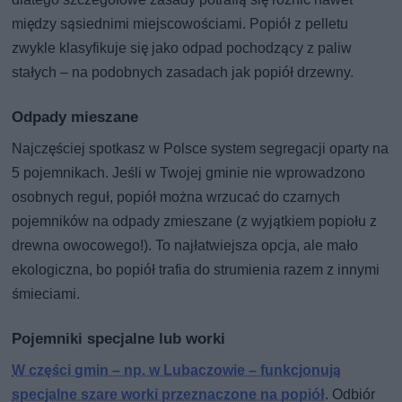
między sąsiednimi miejscowościami. Popiół z pelletu
zwykle klasyfikuje się jako odpad pochodzący z paliw
stałych – na podobnych zasadach jak popiół drzewny.
Odpady mieszane
Najczęściej spotkasz w Polsce system segregacji oparty na
5 pojemnikach. Jeśli w Twojej gminie nie wprowadzono
osobnych reguł, popiół można wrzucać do czarnych
pojemników na odpady zmieszane (z wyjątkiem popiołu z
drewna owocowego!). To najłatwiejsza opcja, ale mało
ekologiczna, bo popiół trafia do strumienia razem z innymi
śmieciami.
Pojemniki specjalne lub worki
W części gmin – np. w Lubaczowie – funkcjonują
specjalne szare worki przeznaczone na popiół
. Odbiór