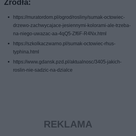
Źródła:
https://muratordom.pl/ogrod/rosliny/sumak-octowiec-
drzewo-zachwycajace-jesiennymi-kolorami-ale-trzeba-
na-niego-uwazac-aa-4qQ5-Zf6F-R4Nx.html
https://szkolkaczwarno.pl/sumak-octowiec-rhus-
typhina.html
https://www.gdansk.pzd.pl/aktualnosc/3405-jakich-
roslin-nie-sadzic-na-dzialce