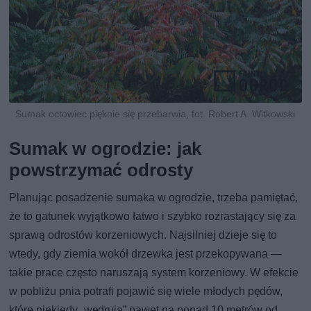
Sumak octowiec pięknie się przebarwia, fot. Robert A. Witkowski
Sumak w ogrodzie: jak
powstrzymać odrosty
Planując posadzenie sumaka w ogrodzie, trzeba pamiętać,
że to gatunek wyjątkowo łatwo i szybko rozrastający się za
sprawą odrostów korzeniowych. Najsilniej dzieje się to
wtedy, gdy ziemia wokół drzewka jest przekopywana —
takie prace często naruszają system korzeniowy. W efekcie
w pobliżu pnia potrafi pojawić się wiele młodych pędów,
które niekiedy „wędrują” nawet na ponad 10 metrów od