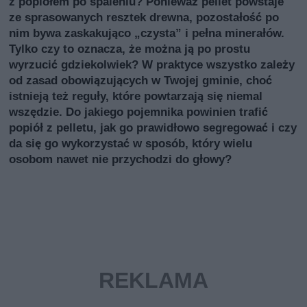
z popiołem po spaleniu? Ponieważ pellet powstaje
ze sprasowanych resztek drewna, pozostałość po
nim bywa zaskakująco „czysta” i pełna minerałów.
Tylko czy to oznacza, że można ją po prostu
wyrzucić gdziekolwiek? W praktyce wszystko zależy
od zasad obowiązujących w Twojej gminie, choć
istnieją też reguły, które powtarzają się niemal
wszędzie. Do jakiego pojemnika powinien trafić
popiół z pelletu, jak go prawidłowo segregować i czy
da się go wykorzystać w sposób, który wielu
osobom nawet nie przychodzi do głowy?