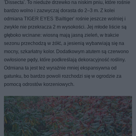
'Dissecta'. To nieduże drzewko na niskim pniu, które rośnie
bardzo wolno i zazwyczaj dorasta do 2–3 m. Z kolei
odmiana TIGER EYES 'Bailtiger' rośnie jeszcze wolniej i
zwykle nie przekracza 2 m wysokości. Jej młode liście są
głęboko wcinane: wiosną mają jasną zieleń, w trakcie
sezonu przechodzą w żółć, a jesienią wybarwiają się na
mocny, szkarłatny kolor. Dodatkowym atutem są czerwono
owłosione pędy, które podkreślają dekoracyjność rośliny.
Odmiana ta jest też wyraźnie mniej ekspansywna od
gatunku, bo bardzo powoli rozchodzi się w ogrodzie za
pomocą odrostów korzeniowych.