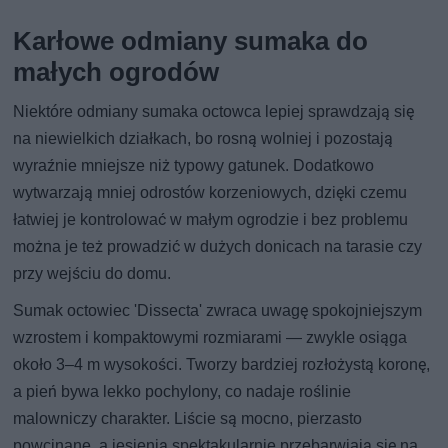
Karłowe odmiany sumaka do
małych ogrodów
Niektóre odmiany sumaka octowca lepiej sprawdzają się
na niewielkich działkach, bo rosną wolniej i pozostają
wyraźnie mniejsze niż typowy gatunek. Dodatkowo
wytwarzają mniej odrostów korzeniowych, dzięki czemu
łatwiej je kontrolować w małym ogrodzie i bez problemu
można je też prowadzić w dużych donicach na tarasie czy
przy wejściu do domu.
Sumak octowiec 'Dissecta' zwraca uwagę spokojniejszym
wzrostem i kompaktowymi rozmiarami — zwykle osiąga
około 3–4 m wysokości. Tworzy bardziej rozłożystą koronę,
a pień bywa lekko pochylony, co nadaje roślinie
malowniczy charakter. Liście są mocno, pierzasto
powcinane, a jesienią spektakularnie przebarwiają się na