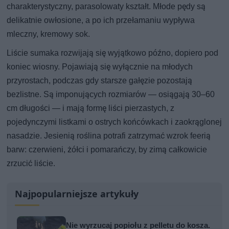
charakterystyczny, parasolowaty kształt. Młode pędy są
delikatnie owłosione, a po ich przełamaniu wypływa
mleczny, kremowy sok.
Liście sumaka rozwijają się wyjątkowo późno, dopiero pod
koniec wiosny. Pojawiają się wyłącznie na młodych
przyrostach, podczas gdy starsze gałęzie pozostają
bezlistne. Są imponujących rozmiarów — osiągają 30–60
cm długości — i mają formę liści pierzastych, z
pojedynczymi listkami o ostrych końcówkach i zaokrąglonej
nasadzie. Jesienią roślina potrafi zatrzymać wzrok feerią
barw: czerwieni, żółci i pomarańczy, by zimą całkowicie
zrzucić liście.
Najpopularniejsze artykuły
Nie wyrzucaj popiołu z pelletu do kosza.