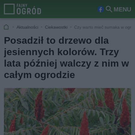
MENU
Fa
Szu
ceb
kaj
Aktualności
Ciekawostki
Czy warto mieć sumaka w ogro
ook
Posadził to drzewo dla
jesiennych kolorów. Trzy
lata później walczy z nim w
całym ogrodzie