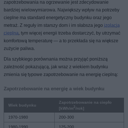
zapotrzebowania na ogrzewanie jest zdecydowanie
bardziej wielowymiarowa. Największy wpływ na potrzeby
cieplne ma standard energetyczny budynku oraz jego
metraż. Z reguły im starszy dom i im słabsza jego
izolacja
cieplna
, tym więcej energii trzeba dostarczyć, by utrzymać
komfortową temperaturę — a to przekłada się na większe
zużycie paliwa.
Dla szybkiego porównania można przyjąć poniższą
zależność pokazującą, jak wraz z wiekiem budynku
zmienia się typowe zapotrzebowanie na energię cieplną:
Zapotrzebowanie na energię a wiek budynku
Zapotrzebowanie na ciepło
Wiek budynku
2
[kWh/m
/rok]
1970-1980
200-300
1980-1990
125-200