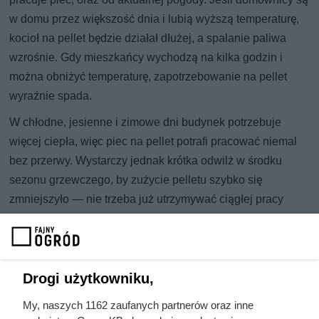
w domu przez większość dnia i lubią wyższą temperaturę,
kocioł na pellet będzie działał dłużej, a spalanie paliwa
wzrośnie. Gdy mieszkańcy wychodzą na kilka godzin i
można obniżyć temperaturę, zapotrzebowanie na pellet
wyraźnie spada.
W chłodne, jesienne i zimowe dni budynek potrzebuje
więcej ciepła, więc piec na pellet potrafi pracować niemal
bez przerwy. Wystarczy jednak krótka odwilż w środku
sezonu grzewczego, by zużycie pelletu szybko się
zmniejszyło — nie trzeba już utrzymywać ciągłej pracy
urządzenia, aby zachować komfortową temperaturę w
domu.
Przykład:
Drogi użytkowniku,
Przyjmijmy, że roczne zapotrzebowanie na energię do
My, naszych 1162 zaufanych partnerów oraz inne
2
ogrzewania wynosi 90 kWh/m
/rok, a ogrzewana