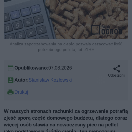
Analiza zapotrzebowania na ciepło pozwala oszacować ilość
potrzebnego pelletu, fot. ZIHE
Opublikowano:
07.08.2026
Udostępnij
Autor:
Stanisław Kozłowski
Drukuj
W naszych stronach rachunki za ogrzewanie potrafią
zjeść sporą część domowego budżetu, dlatego coraz
więcej osób stawia na nowoczesny piec na pellet
jako podstawowe źródło ciepła. Ten niepozorny