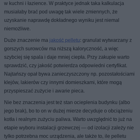
w kuchni i łazience. W praktyce jednak taka kalkulacja
musiałaby brać pod uwagę tak wiele zmiennych, że
uzyskanie naprawdę dokładnego wyniku jest niemal
niemożliwe.
Duże znaczenie ma
jakość pelletu
: granulat wytwarzany z
gorszych surowców ma niższą kaloryczność, a więc
szybciej się spala i daje mniej ciepła. Przy zakupie warto
sprawdzić, czy jakość potwierdza odpowiedni certyfikat.
Najtańszy opał bywa zanieczyszczony np. pozostałościami
klejów, lakierów czy innymi domieszkami, które mogą
przyspieszać zużycie i awarie pieca.
Nie bez znaczenia jest też stan ocieplenia budynku (albo
jego brak), bo to on w dużej mierze decyduje o obciążeniu
kotła i realnym zużyciu paliwa. Warto uwzględnić to już na
etapie wyboru instalacji grzewczej — od izolacji zależy nie
tylko potrzebna moc urządzenia, ale także to, ile pelletu