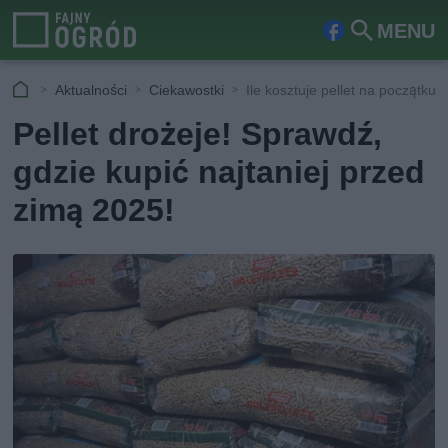
MENU
Fa
Szu
ceb
kaj
Aktualności
Ciekawostki
Ile kosztuje pellet na początk
ook
Pellet drożeje! Sprawdź,
gdzie kupić najtaniej przed
zimą 2025!