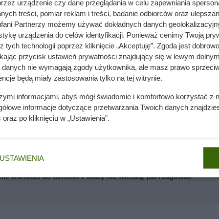
przez urządzenie czy dane przeglądania w celu zapewniania sperson
 zaskoczy fanów słodkości.
Nutella 600 g
jest oferowana w
sup
ych treści, pomiar reklam i treści, badanie odbiorców oraz ulepszan
wynosić między
28,99 zł a nawet blisko 36 zł.
Oznacza to znac
fani Partnerzy możemy używać dokładnych danych geolokalizacyjn
tykę urządzenia do celów identyfikacji. Ponieważ cenimy Twoją pry
ć się w popularny krem czekoladowo-orzechowy – świetny do
z tych technologii poprzez kliknięcie „Akceptuję”. Zgoda jest dobro
 dodatek do ciast i deserów. Dzięki długiej dacie przydatności
ikając przycisk ustawień prywatności znajdujący się w lewym dolnym
akowania, nie obawiając się, że się zmarnuje.
a danych nie wymagają zgody użytkownika, ale masz prawo sprzeciw
ncje będą miały zastosowania tylko na tej witrynie.
szymi informacjami, abyś mógł świadomie i komfortowo korzystać z
gółowe informacje dotyczące przetwarzania Twoich danych znajdzi
s
oraz po kliknięciu w „Ustawienia”.
Ten rytm nawożenia robi ogromną różnicę
USTAWIENIA
nie wchodzi do domów. Polacy nie wiedzą, jak reagować