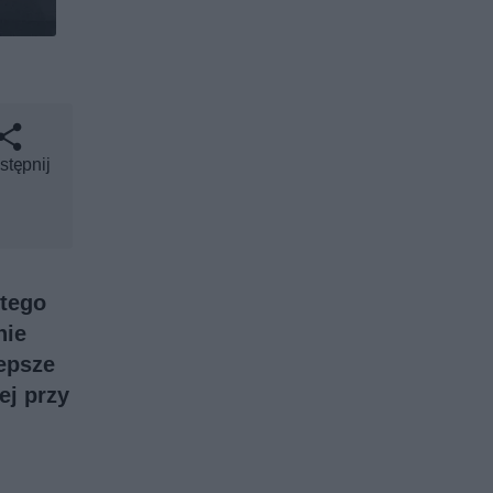
stępnij
 tego
nie
lepsze
ej przy