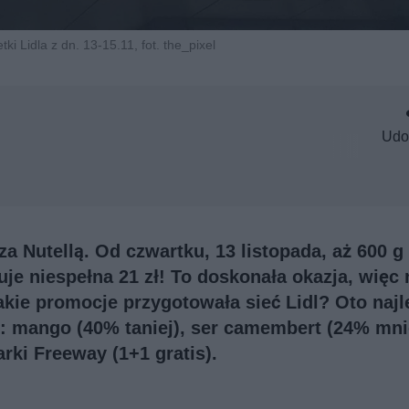
ki Lidla z dn. 13-15.11, fot. the_pixel
Udo
a Nutellą. Od czwartku, 13 listopada, aż 600 g
e niespełna 21 zł! To doskonała okazja, więc 
akie promocje przygotowała sieć Lidl? Oto naj
ład: mango (40% taniej), ser camembert (24% mni
rki Freeway (1+1 gratis).