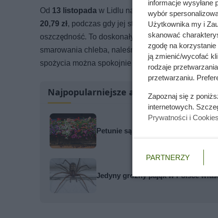
informacje wysyłane 
Od
13 listopada
w Lidlu napotkamy promocję, która
wybór spersonalizowan
20,79 zł
, podczas gdy jej standardowa cena może 
Użytkownika my i Zau
skanować charakterys
oszczędność. To doskonały moment, aby zaopatrzy
zgodę na korzystanie 
smarowania chleba, naleśników, gofrów, a także jako
ją zmienić/wycofać kl
spożycia można spokojnie korzystać z większego op
rodzaje przetwarzani
przetwarzaniu. Prefere
Najpopularniejsze artykuły
Zapoznaj się z poniż
internetowych. Szcze
Prywatności i Cookie
Petunie są kwiatowymi żarłokami. 
PARTNERZY
Jedyny groźny pająk w Polsce właś