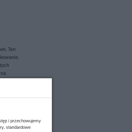
ień. Ten
akowanie,
eżych
 na
a mniej
o lubi
korzystna
stęp i przechowujemy
ory, standardowe