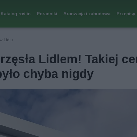
Katalog roślin
Poradniki
Aranżacja i zabudowa
Przepisy 
w Lidlu
rzęsła Lidlem! Takiej c
było chyba nigdy