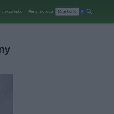
i ciekawostki
Planer ogrodu
Moje konto
Fa
Szu
ceb
kaj
ook
eny