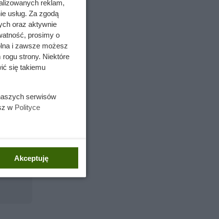
alizowanych reklam,
ercenie
ie usług. Za zgodą
zną
ych oraz aktywnie
watność, prosimy o
wolna i zawsze możesz
 do
 rogu strony. Niektóre
ić się takiemu
 naszych serwisów
esz w
Polityce
Akceptuję