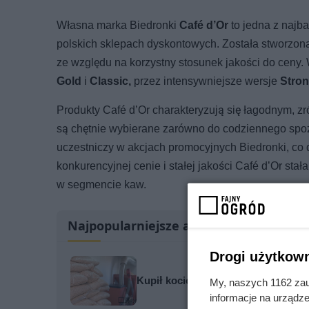
Własna marka Biedronki
Café d’Or
to jedna z najb
polskich sklepach dyskontowych. Została stworzona 
ze względu na korzystny stosunek jakości do ceny.
Gold
i
Classic,
przez intensywniejsze wersje
Stron
Produkty Café d’Or charakteryzują się łagodnym, 
są chętnie wybierane zarówno do codziennego spoży
uczestniczy w akcjach promocyjnych Biedronki, co d
konkurencyjnej cenie i stałej jakości Café d’Or sta
w segmencie kaw.
Najpopularniejsze artykuły
Drogi użytkown
Kupił kocioł na pellet, licząc na w
My, naszych 1162 zau
informacje na urządze