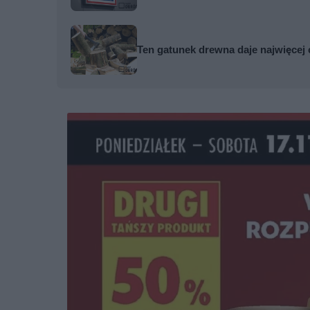
Ten gatunek drewna daje najwięcej 