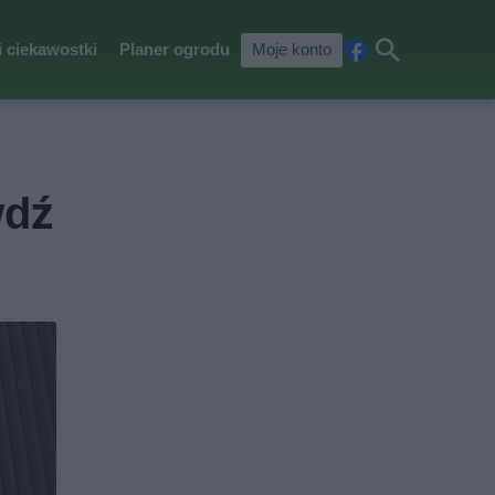
i ciekawostki
Planer ogrodu
Moje konto
Fa
Szu
ceb
kaj
ook
wdź