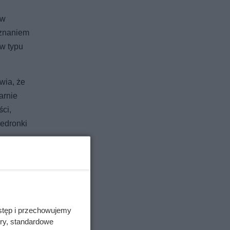
 w
uznaniem
aw typu
wia, że
arnie
ści,
iedronki
stęp i przechowujemy
ory, standardowe