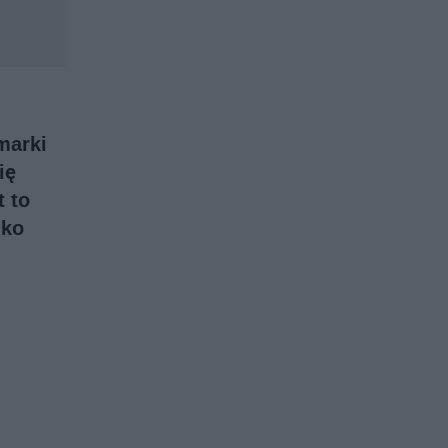
marki
ię
t to
lko