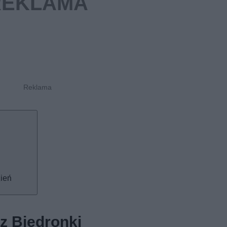
zień
z Biedronki