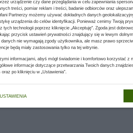
przez urządzenie czy dane przeglądania w celu zapewniania sperson
ych treści, pomiar reklam i treści, badanie odbiorców oraz ulepszan
fani Partnerzy możemy używać dokładnych danych geolokalizacyjn
nie wchodzi do domów. Polacy nie wiedzą, jak reagować
tykę urządzenia do celów identyfikacji. Ponieważ cenimy Twoją pry
z tych technologii poprzez kliknięcie „Akceptuję”. Zgoda jest dobro
ikając przycisk ustawień prywatności znajdujący się w lewym dolnym
a danych nie wymagają zgody użytkownika, ale masz prawo sprzeciw
ronce: oszczędzaj!
ncje będą miały zastosowania tylko na tej witrynie.
szymi informacjami, abyś mógł świadomie i komfortowo korzystać z
sującą promocję na kawy, w której szczególnie wyróżnia się pr
gółowe informacje dotyczące przetwarzania Twoich danych znajdzi
tępne opcje włączono do akcji
„drugi, tańszy produkt –50%”
, 
s
oraz po kliknięciu w „Ustawienia”.
ów. W ofercie znajdują się m.in.:
USTAWIENIA