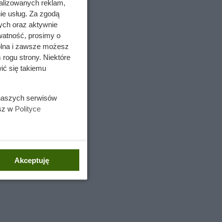
alizowanych reklam,
ie usług. Za zgodą
ych oraz aktywnie
watność, prosimy o
wolna i zawsze możesz
 rogu strony. Niektóre
ić się takiemu
 naszych serwisów
opozycja
esz w
Polityce
bez
Akceptuję