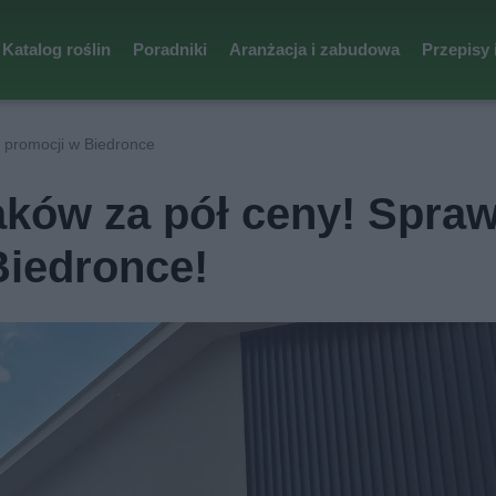
Katalog roślin
Poradniki
Aranżacja i zabudowa
Przepisy 
 promocji w Biedronce
aków za pół ceny! Spra
iedronce!