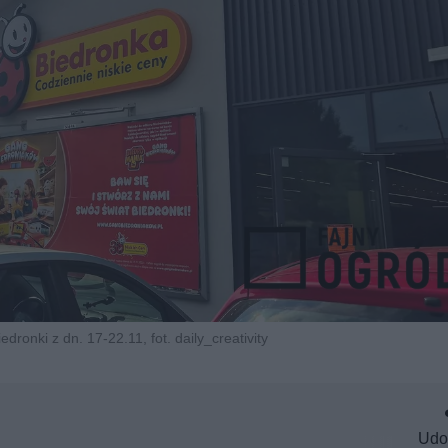
edronki z dn. 17-22.11, fot. daily_creativity
Udo