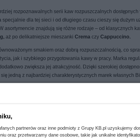
ardziej rozpoznawalnych serii kaw rozpuszczalnych dostępnych
specjalnie dla tej sieci i od długiego czasu cieszy się dużym 
 W asortymencie znajdują się różne rodzaje – od klasycznych k
g,
aż po delikatniejsze mieszanki
Crema
czy
Cappuccino.
zrównoważonym smakiem oraz dobrą rozpuszczalnością, co spra
cia, jak i szybkiego przygotowania kawy w pracy. Marka regul
odatkowo zwiększa jej atrakcyjność. Dzięki szerokiej dostępno
ła się jedną z najbardziej charakterystycznych marek własnych B
iku,
ygodę. Po pierwszej zimie zobaczył prawdziwe koszty
fanych partnerów oraz inne podmioty z Grupy KB.pl uzyskujemy do
niu oraz przetwarzamy dane osobowe, takie jak unikalne identyfikat