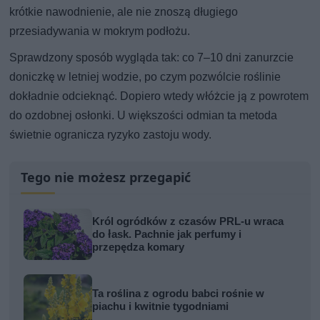
krótkie nawodnienie, ale nie znoszą długiego
przesiadywania w mokrym podłożu.
Sprawdzony sposób wygląda tak: co 7–10 dni zanurzcie
doniczkę w letniej wodzie, po czym pozwólcie roślinie
dokładnie odcieknąć. Dopiero wtedy włóżcie ją z powrotem
do ozdobnej osłonki. U większości odmian ta metoda
świetnie ogranicza ryzyko zastoju wody.
Tego nie możesz przegapić
Król ogródków z czasów PRL-u wraca
do łask. Pachnie jak perfumy i
przepędza komary
Ta roślina z ogrodu babci rośnie w
piachu i kwitnie tygodniami