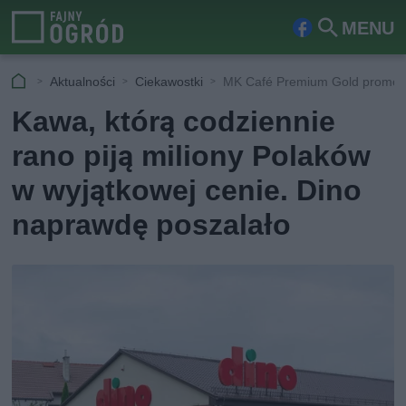
MENU
Fa
Szu
ceb
kaj
Aktualności
Ciekawostki
MK Café Premium Gold promoc
ook
Kawa, którą codziennie
rano piją miliony Polaków
w wyjątkowej cenie. Dino
naprawdę poszalało