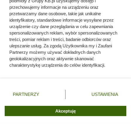
podmioty z Grupy KB.pl uzyskujemy dostęp i
które potrafi zaszkodzić bardziej niż chwilowy niedobór
przechowujemy informacje na urządzeniu oraz
składników.
przetwarzamy dane osobowe, takie jak unikalne
identyfikatory, standardowe informacje wysyłane przez
urządzenie czy dane przeglądania w celu zapewniania
spersonalizowanych reklam, wybór spersonalizowanych
treści, pomiar reklam i treści, badanie odbiorców oraz
ulepszanie usług. Za zgodą Użytkownika my i Zaufani
Partnerzy możemy używać dokładnych danych
geolokalizacyjnych oraz aktywnie skanować
charakterystykę urządzenia do celów identyfikacji.
Ponieważ cenimy Twoją prywatność, prosimy o zgodę na
korzystanie z tych technologii poprzez kliknięcie
„Akceptuję”. Zgoda jest dobrowolna i zawsze możesz ją
zmienić/wycofać klikając przycisk ustawień prywatności
PARTNERZY
USTAWIENIA
znajdujący się w lewym dolnym rogu strony. Niektóre
rodzaje przetwarzania danych nie wymagają zgody
użytkownika, ale masz prawo sprzeciwić się takiemu
Akceptuję
Egzotyczne storczyki mają wymagania typowe dla roślin
przetwarzaniu. Preferencje będą miały zastosowania tylko
tropikalnych, fot. PhotoSG
na tej witrynie.