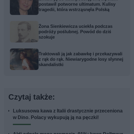
postawił potworne ultimatum. Kulisy
tragedii, która wstrząsnęła Polską
Żona Sienkiewicza uciekła podczas
podróży poślubnej. Powód do dziś
szokuje
Traktowali ją jak zabawkę i przekazywali
z rąk do rąk. Niewiarygodne losy słynnej
skandalistki
Czytaj także:
Luksusowa kawa z Italii drastycznie przeceniona
w Dino. Polacy wykupują ją na pęczki!