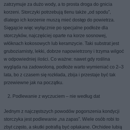
zatrzymuje za dużo wody, a to prosta droga do gnicia
korzeni. Storczyki potrzebują tlenu także „od spodu”,
dlatego ich korzenie muszą mieć dostęp do powietrza.
Sięgajcie więc wyłącznie po specjalne podłoże dla
storczyków, najczęściej oparte na korze sosnowej,
włóknach kokosowych lub keramzycie. Taki substrat jest
gruboziarnisty, lekki, dobrze napowietrzony i trzyma wilgoć
w odpowiedniej ilości. Co ważne: nawet gdy roślina
wygląda na zadowoloną, podłoże warto wymieniać co 2–3
lata, bo z czasem się rozkłada, zbija i przestaje być tak
przewiewne jak na początku.
Podlewanie z wyczuciem – nie według dat
Jednym z najczęstszych powodów pogorszenia kondycji
storczyka jest podlewanie „na zapas”. Wiele osób robi to
zbyt często, a skutki potrafią być opłakane. Orchidee lubią