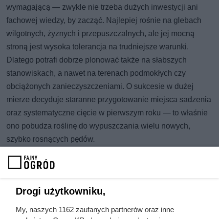
wymagającą — zwykle nie trzeba dużych inwestycji ani
fachowej wiedzy, by zacząć. Najlepiej rośnie na glebach
wilgotnych, żyznych i przepuszczalnych, ale jej mocną
stroną jest wysoka tolerancja na trudniejsze warunki.
Dlatego potrafi dobrze plonować także na słabszych
stanowiskach, a nawet na terenach podmokłych czy
obciążonych zanieczyszczeniami. O sukcesie w dużej
mierze decyduje staranne przygotowanie miejsca sadzenia
oraz systematyczne cięcie w pierwszym roku — to właśnie
ono pobudza roślinę do wypuszczania wielu nowych,
szybko rosnących pędów.
Zbiór wykonuje się najczęściej co 3–4 lata, natomiast w
intensywnych plantacjach przemysłowych — nawet co 2
lata. Taki cykl pozwala w krótkim czasie pozyskać sporą
Drogi użytkowniku,
ilość biomasy, bez wieloletniego czekania typowego dla
My, naszych 1162 zaufanych partnerów oraz inne
klasycznych gatunków drewna opałowego. Wierzba nadaje