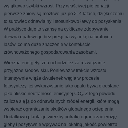
wyjątkowo szybki wzrost. Przy właściwej pielęgnacji
pierwsze zbiory są możliwe już po 3–4 latach, dzięki czemu
to surowiec odnawialny i stosunkowo łatwy do pozyskania.
W praktyce daje to szansę na cykliczne zdobywanie
drewna opałowego bez presji na wycinkę naturalnych
lasów, co ma duże znaczenie w kontekście
zrównoważonego gospodarowania zasobami.
Wierzba energetyczna uchodzi też za rozwiązanie
przyjazne środowisku. Ponieważ w trakcie wzrostu
intensywnie wiąże dwutlenek węgla w procesie
fotosyntezy, jej wykorzystanie jako opału bywa określane
jako bliskie neutralności emisyjnej CO₂. Z tego powodu
zalicza się ją do odnawialnych źródeł energii, które mogą
wspierać ograniczanie skutków globalnego ocieplenia.
Dodatkowo plantacje wierzby potrafią ograniczać erozję
gleby i pozytywnie wpływać na lokalną jakość powietrza.