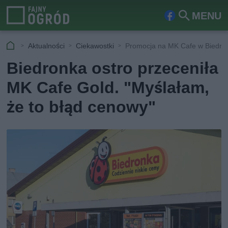
MENU
Fa
Szu
ceb
kaj
Aktualności
Ciekawostki
Promocja na MK Cafe w Biedro
ook
Biedronka ostro przeceniła
MK Cafe Gold. "Myślałam,
że to błąd cenowy"