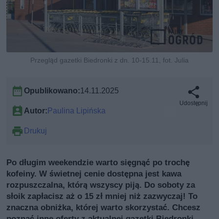
Przegląd gazetki Biedronki z dn. 10-15.11, fot. Julia
Opublikowano:
14.11.2025
Udostępnij
Autor:
Paulina Lipińska
Drukuj
Po długim weekendzie warto sięgnąć po trochę
kofeiny. W świetnej cenie dostępna jest kawa
rozpuszczalna, którą wszyscy piją. Do soboty za
słoik zapłacisz aż o 15 zł mniej niż zazwyczaj! To
znaczna obniżka, której warto skorzystać. Chcesz
poznać inne oferty z aktualnej gazetki Biedronki