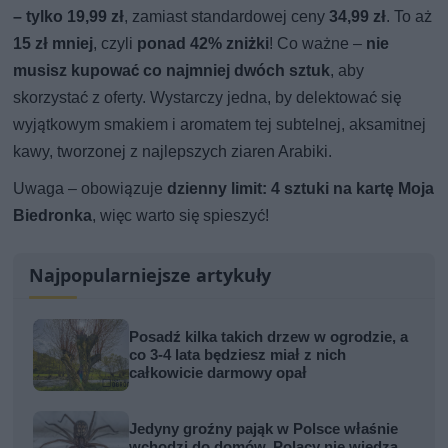
– tylko 19,99 zł
, zamiast standardowej ceny
34,99 zł
. To aż
15 zł mniej
, czyli
ponad 42% zniżki
! Co ważne –
nie
musisz kupować co najmniej dwóch sztuk
, aby
skorzystać z oferty. Wystarczy jedna, by delektować się
wyjątkowym smakiem i aromatem tej subtelnej, aksamitnej
kawy, tworzonej z najlepszych ziaren Arabiki.
Uwaga – obowiązuje
dzienny limit: 4 sztuki na kartę Moja
Biedronka
, więc warto się spieszyć!
Najpopularniejsze artykuły
Posadź kilka takich drzew w ogrodzie, a
co 3-4 lata będziesz miał z nich
całkowicie darmowy opał
Jedyny groźny pająk w Polsce właśnie
wchodzi do domów. Polacy nie wiedzą,