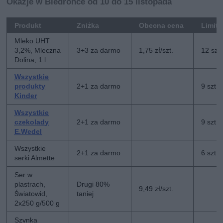
Okazje w Biedronce od 10 do 15 listopada
Produkt
Zniżka
Obecna cena
Limit
Mleko UHT
3,2%, Mleczna
3+3 za darmo
1,75 zł/szt.
12 szt.
Dolina, 1 l
Wszystkie
produkty
2+1 za darmo
9 szt.
Kinder
Wszystkie
czekolady
2+1 za darmo
9 szt.
E.Wedel
Wszystkie
2+1 za darmo
6 szt.
serki Almette
Ser w
plastrach,
Drugi 80%
9,49 zł/szt.
Światowid,
taniej
2x250 g/500 g
Szynka