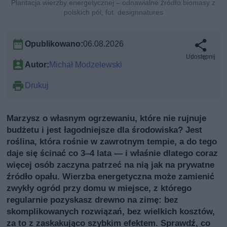
Plantacja wierzby energetycznej – odnawialne źródło biomasy z
polskich pól, fot. designnatures
Opublikowano:
06.08.2026
Udostępnij
Autor:
Michał Modzelewski
Drukuj
Marzysz o własnym ogrzewaniu, które nie rujnuje
budżetu i jest łagodniejsze dla środowiska? Jest
roślina, która rośnie w zawrotnym tempie, a do tego
daje się ścinać co 3–4 lata — i właśnie dlatego coraz
więcej osób zaczyna patrzeć na nią jak na prywatne
źródło opału. Wierzba energetyczna może zamienić
zwykły ogród przy domu w miejsce, z którego
regularnie pozyskasz drewno na zimę: bez
skomplikowanych rozwiązań, bez wielkich kosztów,
za to z zaskakująco szybkim efektem. Sprawdź, co