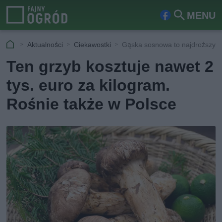
MENU
Fa
Szu
ceb
kaj
Aktualności
Ciekawostki
Gąska sosnowa to najdroższy g
ook
Ten grzyb kosztuje nawet 2
tys. euro za kilogram.
Rośnie także w Polsce