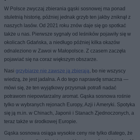
W Polsce zwyczaj zbierania gąski sosnowej ma ponad
stuletnią historię, później jednak grzyb ten jakby zniknął z
naszych lasów. Od 2021 roku znów daje się go spotkać
także u nas. Pierwsze sygnały od leśników pojawiły się w
okolicach Gdańska, a niedługo później kilka okazów
odnaleziono w Zawoi w Małopolsce. Z czasem zaczęła
pojawiać się na coraz większym obszarze.
Nasi
grzybiarze nie zawsze ją zbierają
, bo nie wszyscy
wiedzą, że jest jadalna. A do tego naprawdę smaczna —
mówi się, że ten wyjątkowy przysmak potrafi nadać
potrawom niepowtarzalny aromat. Gąska sosnowa rośnie
tylko w wybranych rejonach Europy, Azji i Ameryki. Spotyka
się ją m.in. w Chinach, Japonii i Stanach Zjednoczonych, a
teraz także w środkowej Europie.
Gąska sosnowa osiąga wysokie ceny nie tylko dlatego, że