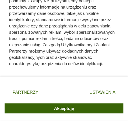
podmioty z Grupy KB.pl uzyskujemy dostęp i
przechowujemy informacje na urządzeniu oraz
Córki Młynarskiego przerwały milczenie. „Żyliśmy
przetwarzamy dane osobowe, takie jak unikalne
w strachu”
identyfikatory, standardowe informacje wysyłane przez
urządzenie czy dane przeglądania w celu zapewniania
spersonalizowanych reklam, wybór spersonalizowanych
Zjadł 174 koty i rzucił się na nogę kolesia z
treści, pomiar reklam i treści, badanie odbiorców oraz
okrętu. Mroczny przypadek żołnierza z Polski
ulepszanie usług. Za zgodą Użytkownika my i Zaufani
Partnerzy możemy używać dokładnych danych
Ten szary złom jest dziś wart nawet 160 zł/kg.
geolokalizacyjnych oraz aktywnie skanować
Masz go mnóstwo w domu
charakterystykę urządzenia do celów identyfikacji.
Ponieważ cenimy Twoją prywatność, prosimy o zgodę na
korzystanie z tych technologii poprzez kliknięcie
Ile kosztuje przepisanie licznika prądu w 2026?
„Akceptuję”. Zgoda jest dobrowolna i zawsze możesz ją
Będziesz zaskoczony!
zmienić/wycofać klikając przycisk ustawień prywatności
PARTNERZY
USTAWIENIA
znajdujący się w lewym dolnym rogu strony. Niektóre
Posiej go raz, a może wracać przez kolejne lata.
rodzaje przetwarzania danych nie wymagają zgody
Latem obsypuje się pachnącymi kwiatami
użytkownika, ale masz prawo sprzeciwić się takiemu
Akceptuję
przetwarzaniu. Preferencje będą miały zastosowania tylko
na tej witrynie.
Odarci ze skóry, rozcięci piłą i przybici do krzyża