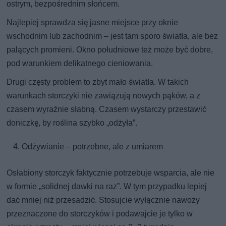
ostrym, bezpośrednim słońcem.
Najlepiej sprawdza się jasne miejsce przy oknie
wschodnim lub zachodnim – jest tam sporo światła, ale bez
palących promieni. Okno południowe też może być dobre,
pod warunkiem delikatnego cieniowania.
Drugi częsty problem to zbyt mało światła. W takich
warunkach storczyki nie zawiązują nowych pąków, a z
czasem wyraźnie słabną. Czasem wystarczy przestawić
doniczkę, by roślina szybko „odżyła”.
Odżywianie – potrzebne, ale z umiarem
Osłabiony storczyk faktycznie potrzebuje wsparcia, ale nie
w formie „solidnej dawki na raz”. W tym przypadku lepiej
dać mniej niż przesadzić. Stosujcie wyłącznie nawozy
przeznaczone do storczyków i podawajcie je tylko w