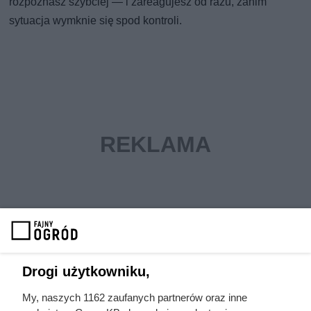
rozpoznasz szybciej — i zareagujesz od razu, zanim
sytuacja wymknie się spod kontroli.
Drogi użytkowniku,
My, naszych 1162 zaufanych partnerów oraz inne
Czytaj także: