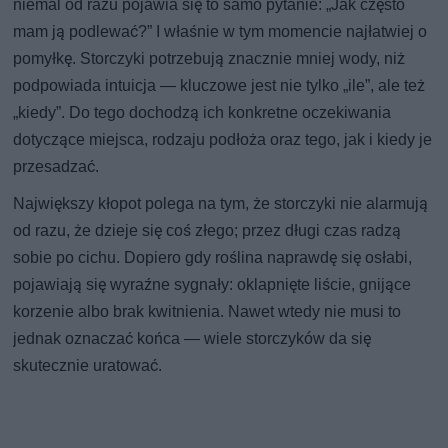
niemal od razu pojawia się to samo pytanie: „Jak często
mam ją podlewać?” I właśnie w tym momencie najłatwiej o
pomyłkę. Storczyki potrzebują znacznie mniej wody, niż
podpowiada intuicja — kluczowe jest nie tylko „ile”, ale też
„kiedy”. Do tego dochodzą ich konkretne oczekiwania
dotyczące miejsca, rodzaju podłoża oraz tego, jak i kiedy je
przesadzać.
Największy kłopot polega na tym, że storczyki nie alarmują
od razu, że dzieje się coś złego; przez długi czas radzą
sobie po cichu. Dopiero gdy roślina naprawdę się osłabi,
pojawiają się wyraźne sygnały: oklapnięte liście, gnijące
korzenie albo brak kwitnienia. Nawet wtedy nie musi to
jednak oznaczać końca — wiele storczyków da się
skutecznie uratować.