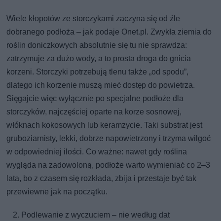
Wiele kłopotów ze storczykami zaczyna się od źle
dobranego podłoża – jak podaje Onet.pl. Zwykła ziemia do
roślin doniczkowych absolutnie się tu nie sprawdza:
zatrzymuje za dużo wody, a to prosta droga do gnicia
korzeni. Storczyki potrzebują tlenu także „od spodu”,
dlatego ich korzenie muszą mieć dostęp do powietrza.
Sięgajcie więc wyłącznie po specjalne podłoże dla
storczyków, najczęściej oparte na korze sosnowej,
włóknach kokosowych lub keramzycie. Taki substrat jest
gruboziarnisty, lekki, dobrze napowietrzony i trzyma wilgoć
w odpowiedniej ilości. Co ważne: nawet gdy roślina
wygląda na zadowoloną, podłoże warto wymieniać co 2–3
lata, bo z czasem się rozkłada, zbija i przestaje być tak
przewiewne jak na początku.
Podlewanie z wyczuciem – nie według dat