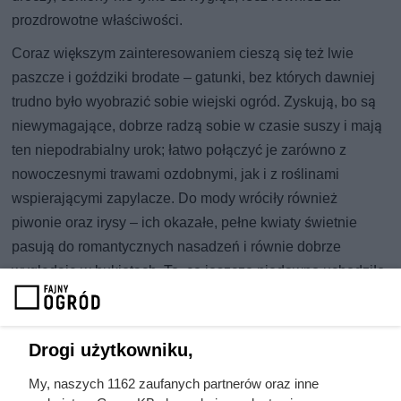
prozdrowotne właściwości.
Coraz większym zainteresowaniem cieszą się też lwie
paszcze i goździki brodate – gatunki, bez których dawniej
trudno było wyobrazić sobie wiejski ogród. Zyskują, bo są
niewymagające, dobrze radzą sobie w czasie suszy i mają
ten niepodrabialny urok; łatwo połączyć je zarówno z
nowoczesnymi trawami ozdobnymi, jak i z roślinami
wspierającymi zapylacze. Do mody wróciły również
piwonie oraz irysy – ich okazałe, pełne kwiaty świetnie
pasują do romantycznych nasadzeń i równie dobrze
wyglądają w bukietach. To, co jeszcze niedawno uchodziło
za niemodne, dziś znów staje się ponadczasową klasyką i
pretekstem do przyjemnej, sentymentalnej podróży do
wspomnień z dzieciństwa.
Drogi użytkowniku,
My, naszych 1162 zaufanych partnerów oraz inne