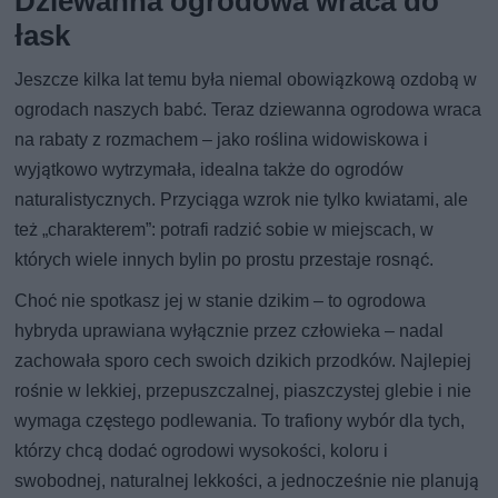
Dziewanna ogrodowa wraca do
łask
Jeszcze kilka lat temu była niemal obowiązkową ozdobą w
ogrodach naszych babć. Teraz dziewanna ogrodowa wraca
na rabaty z rozmachem – jako roślina widowiskowa i
wyjątkowo wytrzymała, idealna także do ogrodów
naturalistycznych. Przyciąga wzrok nie tylko kwiatami, ale
też „charakterem”: potrafi radzić sobie w miejscach, w
których wiele innych bylin po prostu przestaje rosnąć.
Choć nie spotkasz jej w stanie dzikim – to ogrodowa
hybryda uprawiana wyłącznie przez człowieka – nadal
zachowała sporo cech swoich dzikich przodków. Najlepiej
rośnie w lekkiej, przepuszczalnej, piaszczystej glebie i nie
wymaga częstego podlewania. To trafiony wybór dla tych,
którzy chcą dodać ogrodowi wysokości, koloru i
swobodnej, naturalnej lekkości, a jednocześnie nie planują