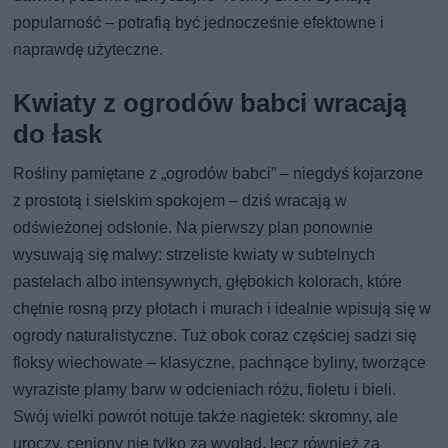
popularność – potrafią być jednocześnie efektowne i
naprawdę użyteczne.
Kwiaty z ogrodów babci wracają
do łask
Rośliny pamiętane z „ogrodów babci” – niegdyś kojarzone
z prostotą i sielskim spokojem – dziś wracają w
odświeżonej odsłonie. Na pierwszy plan ponownie
wysuwają się malwy: strzeliste kwiaty w subtelnych
pastelach albo intensywnych, głębokich kolorach, które
chętnie rosną przy płotach i murach i idealnie wpisują się w
ogrody naturalistyczne. Tuż obok coraz częściej sadzi się
floksy wiechowate – klasyczne, pachnące byliny, tworzące
wyraziste plamy barw w odcieniach różu, fioletu i bieli.
Swój wielki powrót notuje także nagietek: skromny, ale
uroczy, ceniony nie tylko za wygląd, lecz również za