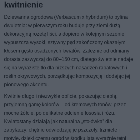
kwitnienie
Dziewanna ogrodowa (Verbascum x hybridum) to bylina
dwuletnia: w pierwszym roku buduje przy ziemi dużą,
dekoracyjną rozetę liści, a dopiero w kolejnym sezonie
wypuszcza wysoki, sztywny pęd zakończony okazałym
kłosem gęsto osadzonych kwiatów. Zależnie od odmiany
dorasta zazwyczaj do 80–150 cm, dlatego świetnie nadaje
się na wyraziste tło dla niższych nasadzeń rabatowych i
roślin okrywowych, porządkując kompozycję i dodając jej
pionowego akcentu.
Kwitnie długo i niezwykle obficie, pokazując ciepłą,
przyjemną gamę kolorów – od kremowych tonów, przez
mocne żółcie, po delikatne odcienie łososia i różu.
Kwiatostany działają jak naturalna „stołówka” dla
zapylaczy: chętnie odwiedzają je pszczoły, trzmiele i
motyle, dzięki czemu ogród w środku lata wyraźnie tętni