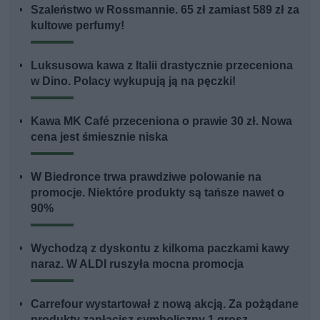
Szaleństwo w Rossmannie. 65 zł zamiast 589 zł za
kultowe perfumy!
Luksusowa kawa z Italii drastycznie przeceniona
w Dino. Polacy wykupują ją na pęczki!
Kawa MK Café przeceniona o prawie 30 zł. Nowa
cena jest śmiesznie niska
W Biedronce trwa prawdziwe polowanie na
promocje. Niektóre produkty są tańsze nawet o
90%
Wychodzą z dyskontu z kilkoma paczkami kawy
naraz. W ALDI ruszyła mocna promocja
Carrefour wystartował z nową akcją. Za pożądane
produkty zapłacisz symboliczny 1 grosz