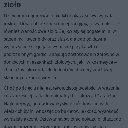
zioło
Dziewanna ogrodowa to nie tylko okazała, wytrzymała
roślina, która dobrze znosi mniej sprzyjające warunki, ale
również wartościowe zioło. Jej kwiaty są bogate m.in. w
saponiny, flawonoidy oraz śluzy, dlatego od dawna
wykorzystuje się je jako wsparcie przy kaszlu i
podrażnionym gardle. Znajdują zastosowanie zarówno w
domowych mieszankach ziołowych, jak i w kosmetyce –
chociażby jako dodatek do toników dla cery wrażliwej,
skłonnej do zaczerwienień.
Choć po ścięciu nie jest rekordzistką trwałości w wazonie,
coraz częściej trafia do naturalnych, „łąkowych” aranżacji.
Najlepiej wygląda w towarzystwie ziół, traw i innych
wiejskich bylin, wnosząc do bukietów lekkość, wysokość i
wyrazisty akcent. Dziewanna świetnie pokazuje, dlaczego
dawne, pozornie „zwyczajne” rośliny znów zyskują