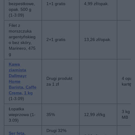
bezpestkowe,
1+1 gratis
4,99 zł/opak.
opak. 500 g
(1-3.09)
Filet z
morszczuka
argentyńskieg
2+1 gratis
13,26 zł/opak.
o bez skóry,
Marinero, 475
g
Kawa
ziarnista
Dallmayr
Drugi produkt
4 opak
Home
za 1 zł
kartę 
Barista, Caffe
Crema, 1 kg
(1-3.09)
Łopatka
3 kg n
wieprzowa (1-
35%
12,99 zł/kg
MB
3.09)
Drugi 32%
Ser feta
,