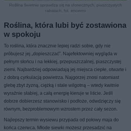
Roślina świetnie sprawdza się na słonecznych, piaszczystych
rabatach, fot. encierro
Roślina, która lubi być zostawiona
w spokoju
To roślina, która znacznie lepiej radzi sobie, gdy nie
próbujesz jej „dopieszczać”. Najefektowniej wygląda w
pełnym słońcu i na lekkiej, przepuszczalnej, piaszczystej
ziemi. Najbardziej odpowiadają jej miejsca ciepłe, otwarte i
z dobrą cyrkulacją powietrza. Najgorzej znosi natomiast
glebę zbyt żyzną, ciężką i stale wilgotną – wtedy kwitnie
wyraźnie słabiej, a całą energię kieruje w liście. Jeśli
dobrze dobierzesz stanowisko i podłoże, odwdzięczy się
równym, bezproblemowym wzrostem przez cały sezon.
Najlepszy termin wysiewu przypada od połowy maja do
końca czerwca. Młode siewki możesz przesadzić na