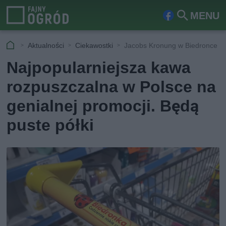
MENU
Fa
Szu
ceb
kaj
Aktualności
Ciekawostki
Jacobs Kronung w Biedronce
ook
Najpopularniejsza kawa
rozpuszczalna w Polsce na
genialnej promocji. Będą
puste półki