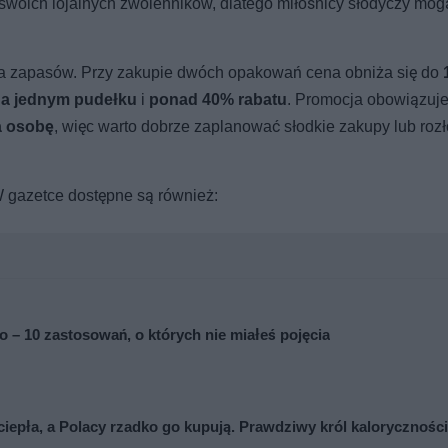
swoich lojalnych zwolenników, dlatego miłośnicy słodyczy mo
nia zapasów. Przy zakupie dwóch opakowań cena obniża się do
 na jednym pudełku
i
ponad 40% rabatu
. Promocja obowiązuje
a osobę
, więc warto dobrze zaplanować słodkie zakupy lub rozł
 W gazetce dostępne są również:
to – 10 zastosowań, o których nie miałeś pojęcia
ciepła, a Polacy rzadko go kupują. Prawdziwy król kaloryczności