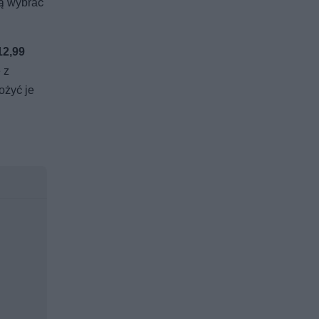
gą wybrać
12,99
 z
ożyć je