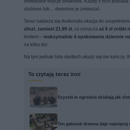
limitowane edycje smakowe. Każdy z nich posiada 
ulubione lub… dowolnie je zmieszać.
Teraz nadarza się doskonała okazja do uzupełnie
zł/szt. zamiast 21,99 zł
, co oznacza
aż 9 zł zniżki
limitem –
maksymalnie 4 opakowania dziennie n
na kilka dni.
Na tym jednak lista słodkich okazji się nie kończy.
To czytają teraz inni
Szyszki w ogrodzie działają jak zło
Ten gatunek drewna daje najwięcej 