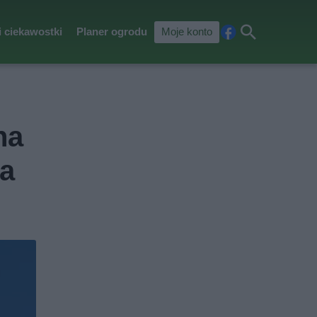
i ciekawostki
Planer ogrodu
Moje konto
Fa
Szu
ceb
kaj
ook
na
na