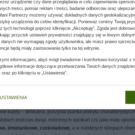
przez urządzenie czy dane przeglądania w celu zapewniania sperson
ych treści, pomiar reklam i treści, badanie odbiorców oraz ulepszan
fani Partnerzy możemy używać dokładnych danych geolokalizacyjn
tykę urządzenia do celów identyfikacji. Ponieważ cenimy Twoją pry
z tych technologii poprzez kliknięcie „Akceptuję”. Zgoda jest dobro
ikając przycisk ustawień prywatności znajdujący się w lewym dolnym
awie 40 zł. Biedronka postawiła jeden warunek
a danych nie wymagają zgody użytkownika, ale masz prawo sprzeciw
ncje będą miały zastosowania tylko na tej witrynie.
szymi informacjami, abyś mógł świadomie i komfortowo korzystać z
nie wchodzi do domów. Polacy nie wiedzą, jak reagować
gółowe informacje dotyczące przetwarzania Twoich danych znajdzi
s
oraz po kliknięciu w „Ustawienia”.
iedronce: co warto kupić?
USTAWIENIA
wie każdy – delikatna, puszysta pianka pokryta charakterystycz
tołach podczas świąt, rodzinnych spotkań czy jako mały upom
owe, śmietankowe, czekoladowe
, a w niektórych sklepach równ