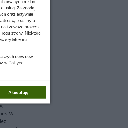
alizowanych reklam,
ie usług. Za zgodą
ych oraz aktywnie
watność, prosimy o
wolna i zawsze możesz
 rogu strony. Niektóre
ić się takiemu
 naszych serwisów
esz w
Polityce
Akceptuję
ną
inek. W
ież