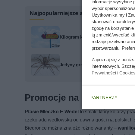
informacje wysyłane 
wybór spersonalizowan
Najpopularniejsze artykuły
Użytkownika my i Zau
skanować charakterys
zgodę na korzystanie 
ją zmienić/wycofać kl
Kilogram kultowej kawy tańszy o pr
rodzaje przetwarzani
przetwarzaniu. Prefere
Zapoznaj się z poniż
Jedyny groźny pająk w Polsce właś
internetowych. Szcze
Prywatności i Cookie
Promocje na słodycze w B
PARTNERZY
Ptasie Mleczko E.Wedel
to smak, który kojarzy pra
czekoladą wedlowską od dawna gości na polskich s
Biedronce można znaleźć różne warianty –
wanili