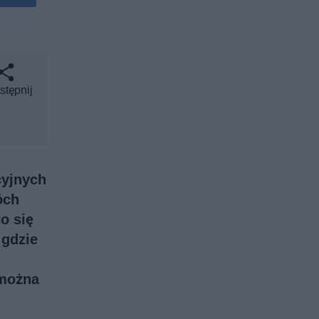
stępnij
cyjnych
óch
o się
 gdzie
 można