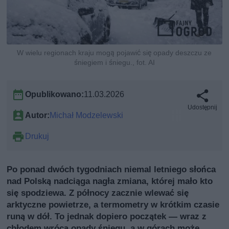
W wielu regionach kraju mogą pojawić się opady deszczu ze
śniegiem i śniegu., fot. AI
Opublikowano:
11.03.2026
Udostępnij
Autor:
Michał Modzelewski
Drukuj
Po ponad dwóch tygodniach niemal letniego słońca
nad Polską nadciąga nagła zmiana, której mało kto
się spodziewa. Z północy zacznie wlewać się
arktyczne powietrze, a termometry w krótkim czasie
runą w dół. To jednak dopiero początek — wraz z
chłodem wrócą opady śniegu, a w górach może