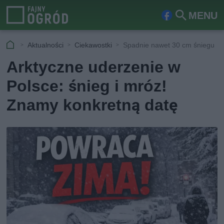
MENU
Fa
Szu
ceb
kaj
Aktualności
Ciekawostki
Spadnie nawet 30 cm śniegu
ook
Arktyczne uderzenie w
Polsce: śnieg i mróz!
Znamy konkretną datę