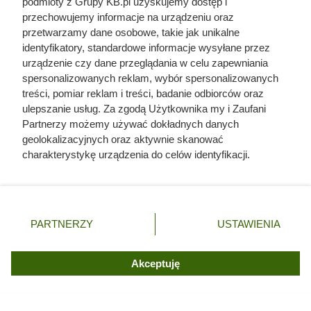
podmioty z Grupy KB.pl uzyskujemy dostęp i
Zamość. Kim była najodważniejsza magnatka XVII
przechowujemy informacje na urządzeniu oraz
wieku?
przetwarzamy dane osobowe, takie jak unikalne
identyfikatory, standardowe informacje wysyłane przez
Twój ogród może kwitnąć do pierwszych
urządzenie czy dane przeglądania w celu zapewniania
przymrozków. Wystarczy teraz posadzić te kwiaty
spersonalizowanych reklam, wybór spersonalizowanych
treści, pomiar reklam i treści, badanie odbiorców oraz
ulepszanie usług. Za zgodą Użytkownika my i Zaufani
Partnerzy możemy używać dokładnych danych
geolokalizacyjnych oraz aktywnie skanować
charakterystykę urządzenia do celów identyfikacji.
Ponieważ cenimy Twoją prywatność, prosimy o zgodę na
korzystanie z tych technologii poprzez kliknięcie
„Akceptuję”. Zgoda jest dobrowolna i zawsze możesz ją
zmienić/wycofać klikając przycisk ustawień prywatności
PARTNERZY
USTAWIENIA
znajdujący się w lewym dolnym rogu strony. Niektóre
rodzaje przetwarzania danych nie wymagają zgody
użytkownika, ale masz prawo sprzeciwić się takiemu
Akceptuję
przetwarzaniu. Preferencje będą miały zastosowania tylko
na tej witrynie.