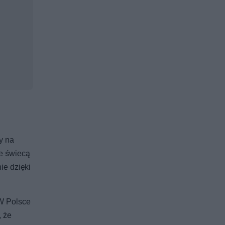
y na
e świecą
ie dzięki
 W Polsce
, że