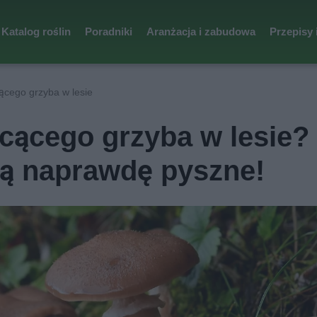
Katalog roślin
Poradniki
Aranżacja i zabudowa
Przepisy 
ącego grzyba w lesie
cącego grzyba w lesie?
są naprawdę pyszne!