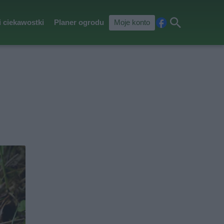
i ciekawostki
Planer ogrodu
Moje konto
Fa
Szu
ceb
kaj
ook