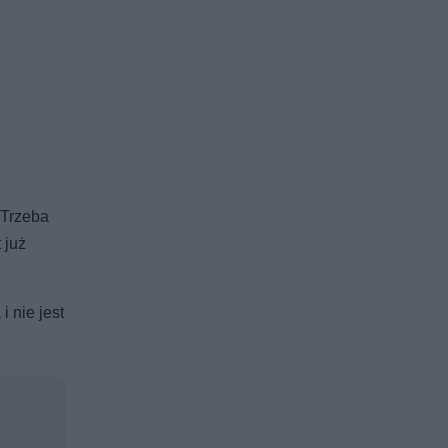
 Trzeba
 już
 nie jest