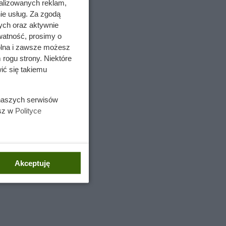
alizowanych reklam,
ie usług. Za zgodą
ych oraz aktywnie
watność, prosimy o
wolna i zawsze możesz
 rogu strony. Niektóre
esień,
ić się takiemu
 –
 naszych serwisów
esz w
Polityce
Akceptuję