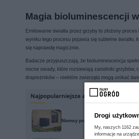
Magia bioluminescencji w
Emitowanie światła przez grzyby to złożony proces
wyniku tego procesu pojawia się subtelne światło, 
się naprawdę magicznie.
Badacze przypuszczają, że bioluminescencja spełnia
nocne owady, które rozsiewają zarodniki grzybów, 
drapieżników – niektóre zwierzęta mogą unikać świ
Najpopularniejsze artykuły
Drogi użytkown
Niemcy pracują nad następcą pomp ci
My, naszych 1162 zau
informacje na urządze