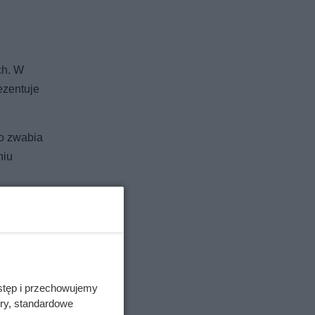
ch. W
ezentuje
ło zwabia
niu
stęp i przechowujemy
ory, standardowe