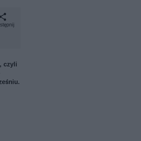
stępnij
 czyli
e
ześniu.