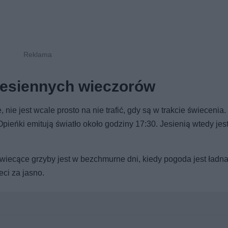
jesiennych wieczorów
ie jest wcale prosto na nie trafić, gdy są w trakcie świecenia.
ieńki emitują światło około godziny 17:30. Jesienią wtedy jest
ecące grzyby jest w bezchmurne dni, kiedy pogoda jest ładna i
eci za jasno.