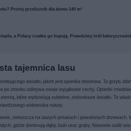
letu? Prosty przelicznik dla domu 140 m²
ciepła, a Polacy rzadko go kupują. Prawdziwy król kaloryczności
sta tajemnica lasu
mitującego światło, jakim jest opieńka miodowa. To grzyb, któr
 ale po zmroku odkrywa swoje wyjątkowe cechy. Opieńki miodow
ziemią, które wydzielają subtelne, zielonkawe światło. To właśn
prawdziwego widowiska natury.
wnie, zwłaszcza na starych pniakach i powalonych drzewach.
astych, gdzie dominują dęby, buki oraz graby. Niewiele osób wie