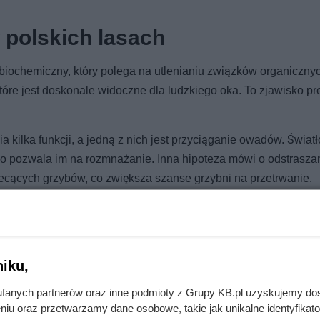
 polskich lasach
 biochemiczny, który polega na utlenianiu związków organiczny
które jest doskonale widoczne dla ludzkiego oka. To zjawisko pr
 kilka funkcji, a jedną z nich jest przyciąganie owadów. Świat
co pozwala im na rozmnażanie. Inna hipoteza mówi o odstrasza
ecących grzybów, co zwiększa szanse grzybni na przetrwanie.
iku,
epła. Ten metal potrafi grzać i chłodzić
fanych partnerów oraz inne podmioty z Grupy KB.pl uzyskujemy do
niu oraz przetwarzamy dane osobowe, takie jak unikalne identyfikat