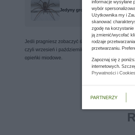
informacje wysyłane 
wybór spersonalizowan
Jedyny groźny pająk w Polsce właś
Użytkownika my i Zau
skanować charakterys
zgodę na korzystanie 
ją zmienić/wycofać kl
Jeśli pragniesz zobaczyć świecące grzyby na własn
rodzaje przetwarzani
przetwarzaniu. Prefere
czyli wrzesień i październik. To wtedy w polskich 
opieńki miodowe.
Zapoznaj się z poniż
internetowych. Szcze
Prywatności i Cookie
PARTNERZY