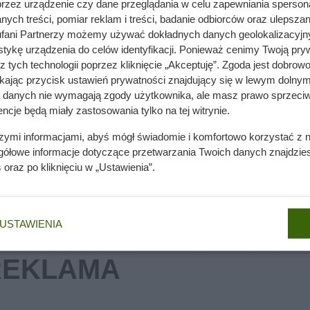
przez urządzenie czy dane przeglądania w celu zapewniania sperson
ych treści, pomiar reklam i treści, badanie odbiorców oraz ulepszan
nie wchodzi do domów. Polacy nie wiedzą, jak reagować
fani Partnerzy możemy używać dokładnych danych geolokalizacyjn
tykę urządzenia do celów identyfikacji. Ponieważ cenimy Twoją pry
z tych technologii poprzez kliknięcie „Akceptuję”. Zgoda jest dobro
ikając przycisk ustawień prywatności znajdujący się w lewym dolnym
e oczy, najlepszym okresem na poszukiwania jest późne lato i j
a danych nie wymagają zgody użytkownika, ale masz prawo sprzeciw
ncje będą miały zastosowania tylko na tej witrynie.
lasach zaczyna świecić jeden z częściej występujących gatunków
szymi informacjami, abyś mógł świadomie i komfortowo korzystać z
gółowe informacje dotyczące przetwarzania Twoich danych znajdzi
s
oraz po kliknięciu w „Ustawienia”.
USTAWIENIA