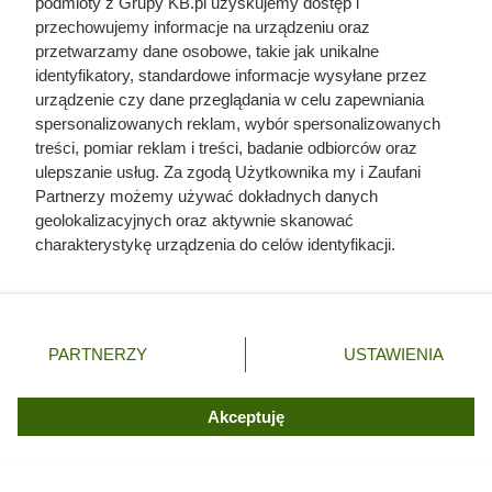
podmioty z Grupy KB.pl uzyskujemy dostęp i
pali się słabiej: część energii zamiast ogrzewać dom idzie
przechowujemy informacje na urządzeniu oraz
przetwarzamy dane osobowe, takie jak unikalne
na odparowanie wody, przez co kocioł lub piec musi zużyć
identyfikatory, standardowe informacje wysyłane przez
więcej paliwa, by uzyskać tę samą ilość ciepła.
urządzenie czy dane przeglądania w celu zapewniania
spersonalizowanych reklam, wybór spersonalizowanych
treści, pomiar reklam i treści, badanie odbiorców oraz
ulepszanie usług. Za zgodą Użytkownika my i Zaufani
Partnerzy możemy używać dokładnych danych
geolokalizacyjnych oraz aktywnie skanować
charakterystykę urządzenia do celów identyfikacji.
Ponieważ cenimy Twoją prywatność, prosimy o zgodę na
korzystanie z tych technologii poprzez kliknięcie
„Akceptuję”. Zgoda jest dobrowolna i zawsze możesz ją
zmienić/wycofać klikając przycisk ustawień prywatności
PARTNERZY
USTAWIENIA
znajdujący się w lewym dolnym rogu strony. Niektóre
Informacja o surowcu, z którego wyprodukowano pellet, powinna
rodzaje przetwarzania danych nie wymagają zgody
jasno wskazywać, że granulat powstał z czystego drewna, fot.
użytkownika, ale masz prawo sprzeciwić się takiemu
Akceptuję
exclusive-design
przetwarzaniu. Preferencje będą miały zastosowania tylko
na tej witrynie.
Skład pelletu: czyste drewno bez