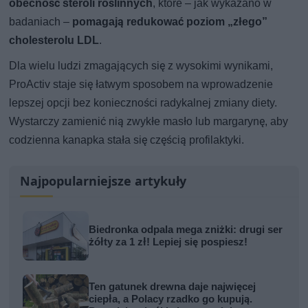
obecność steroli roślinnych
, które – jak wykazano w
badaniach –
pomagają redukować poziom „złego”
cholesterolu LDL
.
Dla wielu ludzi zmagających się z wysokimi wynikami,
ProActiv staje się łatwym sposobem na wprowadzenie
lepszej opcji bez konieczności radykalnej zmiany diety.
Wystarczy zamienić nią zwykłe masło lub margarynę, aby
codzienna kanapka stała się częścią profilaktyki.
Najpopularniejsze artykuły
Biedronka odpala mega zniżki: drugi ser
żółty za 1 zł! Lepiej się pospiesz!
Ten gatunek drewna daje najwięcej
ciepła, a Polacy rzadko go kupują.