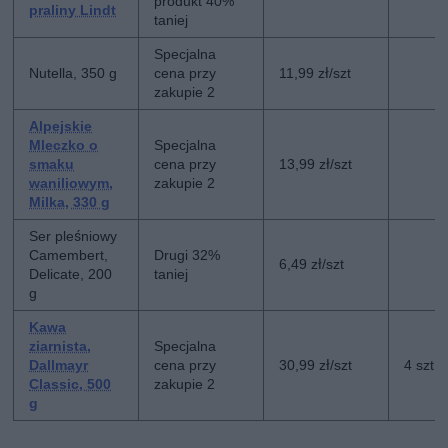
produkt 40%
praliny Lindt
taniej
Specjalna
Nutella, 350 g
cena przy
11,99 zł/szt
zakupie 2
Alpejskie
Mleczko o
Specjalna
smaku
cena przy
13,99 zł/szt
waniliowym,
zakupie 2
Milka, 330 g
Ser pleśniowy
Camembert,
Drugi 32%
6,49 zł/szt
Delicate, 200
taniej
g
Kawa
ziarnista,
Specjalna
Dallmayr
cena przy
30,99 zł/szt
4 szt
Classic, 500
zakupie 2
g