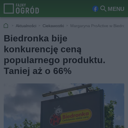
MENU
Fa
Szu
ceb
kaj
Aktualności
Ciekawostki
Margaryna ProActive w Biedron
ook
Biedronka bije
konkurencję ceną
popularnego produktu.
Taniej aż o 66%