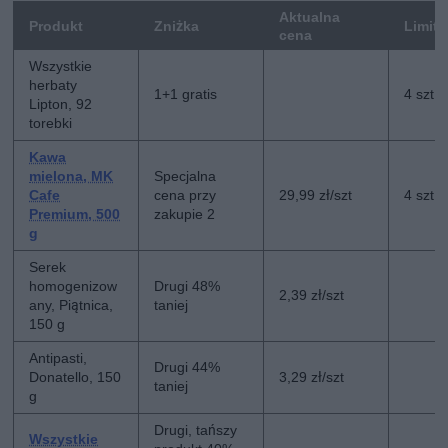
Aktualna
Produkt
Zniżka
Limit
cena
Wszystkie
herbaty
1+1 gratis
4 szt
Lipton, 92
torebki
Kawa
mielona, MK
Specjalna
Cafe
cena przy
29,99 zł/szt
4 szt
Premium, 500
zakupie 2
g
Serek
homogenizow
Drugi 48%
2,39 zł/szt
any, Piątnica,
taniej
150 g
Antipasti,
Drugi 44%
Donatello, 150
3,29 zł/szt
taniej
g
Drugi, tańszy
Wszystkie