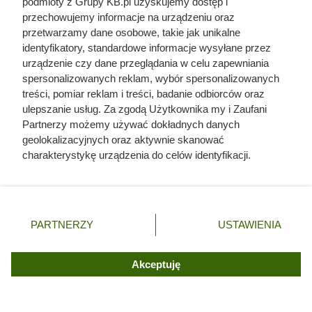
podmioty z Grupy KB.pl uzyskujemy dostęp i
tym szybciej pellet się rozpala i tym sprawniej osiąga
przechowujemy informacje na urządzeniu oraz
wysoką temperaturę spalania.
przetwarzamy dane osobowe, takie jak unikalne
identyfikatory, standardowe informacje wysyłane przez
Jeśli na opakowaniu nie ma podanej wilgotności, warto
urządzenie czy dane przeglądania w celu zapewniania
potraktować to jako wyraźne ostrzeżenie. Zbyt mokry pellet
spersonalizowanych reklam, wybór spersonalizowanych
treści, pomiar reklam i treści, badanie odbiorców oraz
pali się słabiej: część energii zamiast ogrzewać dom idzie
ulepszanie usług. Za zgodą Użytkownika my i Zaufani
na odparowanie wody, przez co kocioł lub piec musi zużyć
Partnerzy możemy używać dokładnych danych
więcej paliwa, by uzyskać tę samą ilość ciepła.
geolokalizacyjnych oraz aktywnie skanować
charakterystykę urządzenia do celów identyfikacji.
Ponieważ cenimy Twoją prywatność, prosimy o zgodę na
korzystanie z tych technologii poprzez kliknięcie
„Akceptuję”. Zgoda jest dobrowolna i zawsze możesz ją
zmienić/wycofać klikając przycisk ustawień prywatności
PARTNERZY
USTAWIENIA
znajdujący się w lewym dolnym rogu strony. Niektóre
rodzaje przetwarzania danych nie wymagają zgody
użytkownika, ale masz prawo sprzeciwić się takiemu
Akceptuję
przetwarzaniu. Preferencje będą miały zastosowania tylko
na tej witrynie.