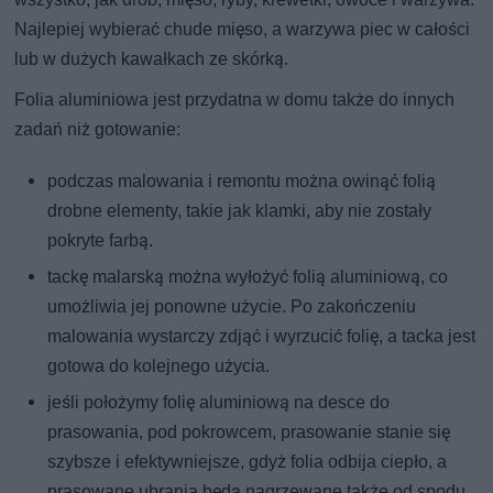
Najlepiej wybierać chude mięso, a warzywa piec w całości
lub w dużych kawałkach ze skórką.
Folia aluminiowa jest przydatna w domu także do innych
zadań niż gotowanie:
podczas malowania i remontu można owinąć folią
drobne elementy, takie jak klamki, aby nie zostały
pokryte farbą.
tackę malarską można wyłożyć folią aluminiową, co
umożliwia jej ponowne użycie. Po zakończeniu
malowania wystarczy zdjąć i wyrzucić folię, a tacka jest
gotowa do kolejnego użycia.
jeśli położymy folię aluminiową na desce do
prasowania, pod pokrowcem, prasowanie stanie się
szybsze i efektywniejsze, gdyż folia odbija ciepło, a
prasowane ubrania będą nagrzewane także od spodu.