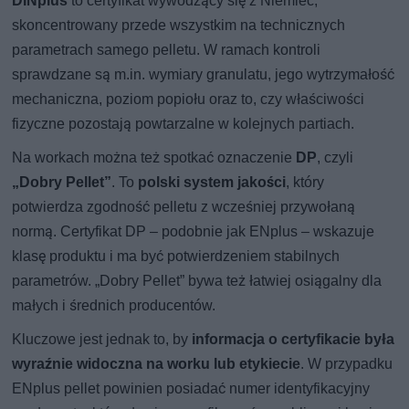
DINplus
to certyfikat wywodzący się z Niemiec,
skoncentrowany przede wszystkim na technicznych
parametrach samego pelletu. W ramach kontroli
sprawdzane są m.in. wymiary granulatu, jego wytrzymałość
mechaniczna, poziom popiołu oraz to, czy właściwości
fizyczne pozostają powtarzalne w kolejnych partiach.
Na workach można też spotkać oznaczenie
DP
, czyli
„Dobry Pellet”
. To
polski system jakości
, który
potwierdza zgodność pelletu z wcześniej przywołaną
normą. Certyfikat DP – podobnie jak ENplus – wskazuje
klasę produktu i ma być potwierdzeniem stabilnych
parametrów. „Dobry Pellet” bywa też łatwiej osiągalny dla
małych i średnich producentów.
Kluczowe jest jednak to, by
informacja o certyfikacie była
wyraźnie widoczna na worku lub etykiecie
. W przypadku
ENplus pellet powinien posiadać numer identyfikacyjny