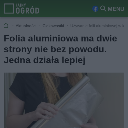
MENU
Fa
Szu
ceb
kaj
Aktualności
Ciekawostki
Używanie folii aluminiowej w ku
ook
Folia aluminiowa ma dwie
strony nie bez powodu.
Jedna działa lepiej