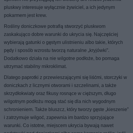
pluskwy interesuje wyłącznie żywiciel, a ich jedynym
pokarmem jest krew.
Rośliny doniczkowe potrafią stworzyć pluskwom
zaskakująco dobre warunki do ukrycia się. Najczęściej
wybierają gatunki o gęstym ulistnieniu albo takie, których
pędy i sposób wzrostu tworzą naturalne „kryjówki”.
Dodatkowo działa na nie wilgotne podłoże, bo pomaga
utrzymać stabilny mikroklimat.
Dlatego paprotki z przewieszającymi się liśćmi, storczyki w
doniczkach z licznymi otworami i szczelinami, a także
skrzydłokwiaty oraz fikusy rosnące w cięższym, długo
wilgotnym podłożu mogą stać się dla nich wygodnym
schronieniem. Także bluszcz, który tworzy gęste „kieszenie”
i zatrzymuje wilgoć, zapewnia im bardzo sprzyjające
warunki. Co istotne, miejscem ukrycia bywają nawet