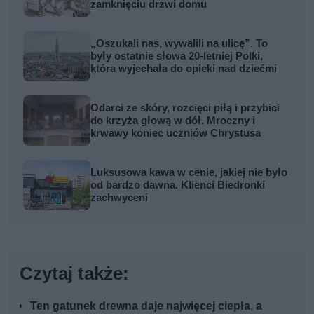
zamknięciu drzwi domu
„Oszukali nas, wywalili na ulicę”. To
były ostatnie słowa 20-letniej Polki,
która wyjechała do opieki nad dziećmi
Odarci ze skóry, rozcięci piłą i przybici
do krzyża głową w dół. Mroczny i
krwawy koniec uczniów Chrystusa
Luksusowa kawa w cenie, jakiej nie było
od bardzo dawna. Klienci Biedronki
zachwyceni
Czytaj także:
Ten gatunek drewna daje najwięcej ciepła, a