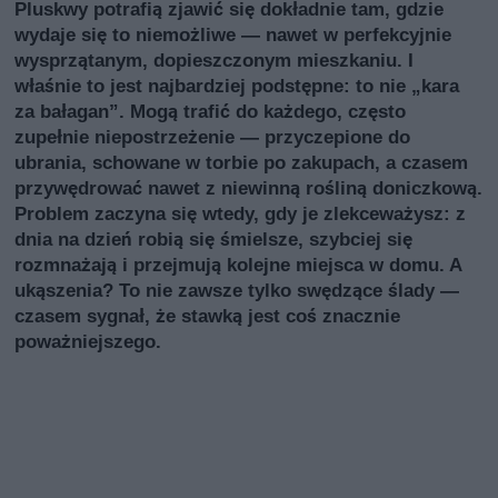
Pluskwy potrafią zjawić się dokładnie tam, gdzie
wydaje się to niemożliwe — nawet w perfekcyjnie
wysprzątanym, dopieszczonym mieszkaniu. I
właśnie to jest najbardziej podstępne: to nie „kara
za bałagan”. Mogą trafić do każdego, często
zupełnie niepostrzeżenie — przyczepione do
ubrania, schowane w torbie po zakupach, a czasem
przywędrować nawet z niewinną rośliną doniczkową.
Problem zaczyna się wtedy, gdy je zlekceważysz: z
dnia na dzień robią się śmielsze, szybciej się
rozmnażają i przejmują kolejne miejsca w domu. A
ukąszenia? To nie zawsze tylko swędzące ślady —
czasem sygnał, że stawką jest coś znacznie
poważniejszego.