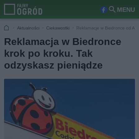
MENU
Fa
Szu
ceb
kaj
Aktualności
Ciekawostki
Reklamacje w Biedronce od A d
ook
Reklamacja w Biedronce
krok po kroku. Tak
odzyskasz pieniądze