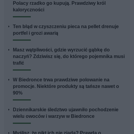
Polacy rzadko go kupują. Prawdziwy król
kaloryczności
Ten błąd w czyszczeniu pieca na pellet drenuje
portfel i grozi awarią
Masz wątpliwości, gdzie wyrzucić gąbkę do
naczyń? Zdziwisz się, do którego pojemnika musi
trafić
W Biedronce trwa prawdziwe polowanie na
promocje. Niektóre produkty są tańsze nawet o
90%
Dziennikarskie śledztwo ujawniło pochodzenie
wielu owoców i warzyw w Biedronce
Myślisz, że nikt ich nie zjada? Prawda o