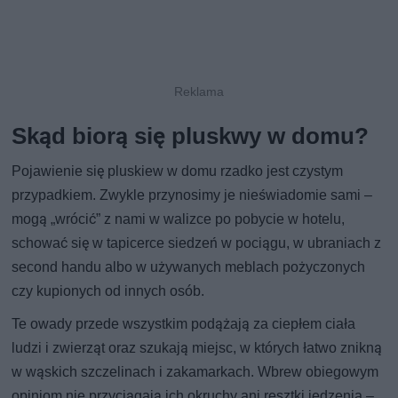
Skąd biorą się pluskwy w domu?
Pojawienie się pluskiew w domu rzadko jest czystym
przypadkiem. Zwykle przynosimy je nieświadomie sami –
mogą „wrócić” z nami w walizce po pobycie w hotelu,
schować się w tapicerce siedzeń w pociągu, w ubraniach z
second handu albo w używanych meblach pożyczonych
czy kupionych od innych osób.
Te owady przede wszystkim podążają za ciepłem ciała
ludzi i zwierząt oraz szukają miejsc, w których łatwo znikną
w wąskich szczelinach i zakamarkach. Wbrew obiegowym
opiniom nie przyciągają ich okruchy ani resztki jedzenia –