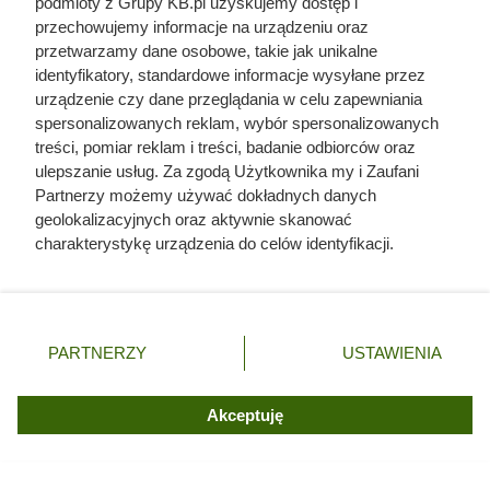
podmioty z Grupy KB.pl uzyskujemy dostęp i
Carrefour szaleje z promocjami. Tak taniej kawy
przechowujemy informacje na urządzeniu oraz
dawno nie było!
przetwarzamy dane osobowe, takie jak unikalne
identyfikatory, standardowe informacje wysyłane przez
urządzenie czy dane przeglądania w celu zapewniania
Biorą po 24 puszki na raz. Szaleństwo w ALDI
spersonalizowanych reklam, wybór spersonalizowanych
wokół promocji 12+12 za darmo
treści, pomiar reklam i treści, badanie odbiorców oraz
ulepszanie usług. Za zgodą Użytkownika my i Zaufani
Duża puszka 800 g za 5,49 zł w Dino. Posiłek na 2
Partnerzy możemy używać dokładnych danych
dni wychodzi poniżej 6 zł
geolokalizacyjnych oraz aktywnie skanować
charakterystykę urządzenia do celów identyfikacji.
Ponieważ cenimy Twoją prywatność, prosimy o zgodę na
korzystanie z tych technologii poprzez kliknięcie
„Akceptuję”. Zgoda jest dobrowolna i zawsze możesz ją
zmienić/wycofać klikając przycisk ustawień prywatności
PARTNERZY
USTAWIENIA
znajdujący się w lewym dolnym rogu strony. Niektóre
rodzaje przetwarzania danych nie wymagają zgody
użytkownika, ale masz prawo sprzeciwić się takiemu
Akceptuję
przetwarzaniu. Preferencje będą miały zastosowania tylko
na tej witrynie.