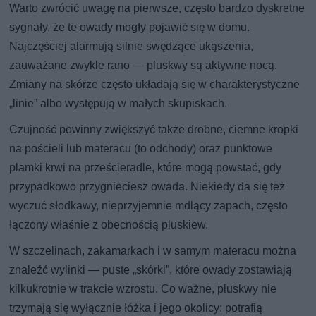
Warto zwrócić uwagę na pierwsze, często bardzo dyskretne
sygnały, że te owady mogły pojawić się w domu.
Najczęściej alarmują silnie swędzące ukąszenia,
zauważane zwykle rano — pluskwy są aktywne nocą.
Zmiany na skórze często układają się w charakterystyczne
„linie” albo występują w małych skupiskach.
Czujność powinny zwiększyć także drobne, ciemne kropki
na pościeli lub materacu (to odchody) oraz punktowe
plamki krwi na prześcieradle, które mogą powstać, gdy
przypadkowo przygnieciesz owada. Niekiedy da się też
wyczuć słodkawy, nieprzyjemnie mdlący zapach, często
łączony właśnie z obecnością pluskiew.
W szczelinach, zakamarkach i w samym materacu można
znaleźć wylinki — puste „skórki”, które owady zostawiają
kilkukrotnie w trakcie wzrostu. Co ważne, pluskwy nie
trzymają się wyłącznie łóżka i jego okolicy: potrafią