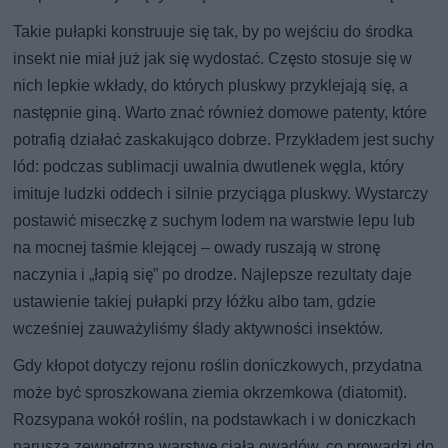
Takie pułapki konstruuje się tak, by po wejściu do środka
insekt nie miał już jak się wydostać. Często stosuje się w
nich lepkie wkłady, do których pluskwy przyklejają się, a
następnie giną. Warto znać również domowe patenty, które
potrafią działać zaskakująco dobrze. Przykładem jest suchy
lód: podczas sublimacji uwalnia dwutlenek węgla, który
imituje ludzki oddech i silnie przyciąga pluskwy. Wystarczy
postawić miseczkę z suchym lodem na warstwie lepu lub
na mocnej taśmie klejącej – owady ruszają w stronę
naczynia i „łapią się” po drodze. Najlepsze rezultaty daje
ustawienie takiej pułapki przy łóżku albo tam, gdzie
wcześniej zauważyliśmy ślady aktywności insektów.
Gdy kłopot dotyczy rejonu roślin doniczkowych, przydatna
może być sproszkowana ziemia okrzemkowa (diatomit).
Rozsypana wokół roślin, na podstawkach i w doniczkach
narusza zewnętrzną warstwę ciała owadów, co prowadzi do