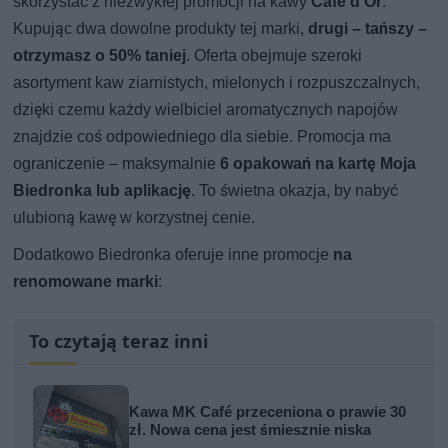
skorzystać z niezwykłej promocji na kawy
Cafe d’Or
.
Kupując dwa dowolne produkty tej marki,
drugi – tańszy –
otrzymasz o 50% taniej
. Oferta obejmuje szeroki
asortyment kaw ziarnistych, mielonych i rozpuszczalnych,
dzięki czemu każdy wielbiciel aromatycznych napojów
znajdzie coś odpowiedniego dla siebie. Promocja ma
ograniczenie – maksymalnie
6 opakowań na kartę Moja
Biedronka lub aplikację
. To świetna okazja, by nabyć
ulubioną kawę w korzystnej cenie.
Dodatkowo Biedronka oferuje inne promocje
na
renomowane marki
:
To czytają teraz inni
Kawa MK Café przeceniona o prawie 30
zł. Nowa cena jest śmiesznie niska