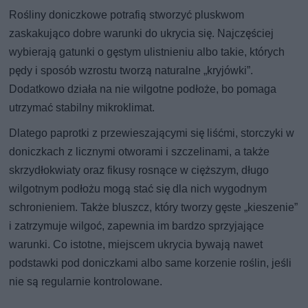
Rośliny doniczkowe potrafią stworzyć pluskwom
zaskakująco dobre warunki do ukrycia się. Najczęściej
wybierają gatunki o gęstym ulistnieniu albo takie, których
pędy i sposób wzrostu tworzą naturalne „kryjówki”.
Dodatkowo działa na nie wilgotne podłoże, bo pomaga
utrzymać stabilny mikroklimat.
Dlatego paprotki z przewieszającymi się liśćmi, storczyki w
doniczkach z licznymi otworami i szczelinami, a także
skrzydłokwiaty oraz fikusy rosnące w cięższym, długo
wilgotnym podłożu mogą stać się dla nich wygodnym
schronieniem. Także bluszcz, który tworzy gęste „kieszenie”
i zatrzymuje wilgoć, zapewnia im bardzo sprzyjające
warunki. Co istotne, miejscem ukrycia bywają nawet
podstawki pod doniczkami albo same korzenie roślin, jeśli
nie są regularnie kontrolowane.