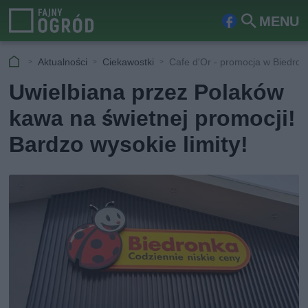
MENU
Fa
Szu
ceb
kaj
Aktualności
Ciekawostki
Cafe d'Or - promocja w Biedron
ook
Uwielbiana przez Polaków
kawa na świetnej promocji!
Bardzo wysokie limity!