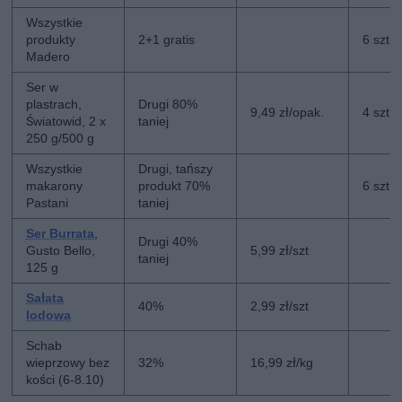
Wszystkie
produkty
2+1 gratis
6 szt
Madero
Ser w
plastrach,
Drugi 80%
9,49 zł/opak.
4 szt
Światowid, 2 x
taniej
250 g/500 g
Wszystkie
Drugi, tańszy
makarony
produkt 70%
6 szt
Pastani
taniej
Ser Burrata
,
Drugi 40%
Gusto Bello,
5,99 zł/szt
taniej
125 g
Sałata
40%
2,99 zł/szt
lodowa
Schab
wieprzowy bez
32%
16,99 zł/kg
kości (6-8.10)