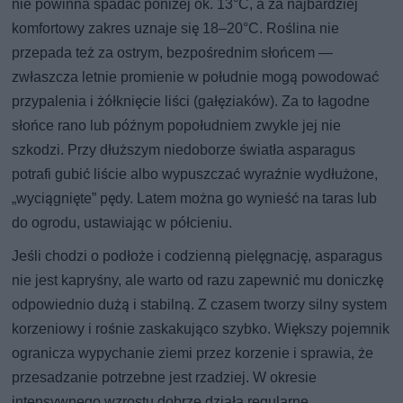
nie powinna spadać poniżej ok. 13°C, a za najbardziej
komfortowy zakres uznaje się 18–20°C. Roślina nie
przepada też za ostrym, bezpośrednim słońcem —
zwłaszcza letnie promienie w południe mogą powodować
przypalenia i żółknięcie liści (gałęziaków). Za to łagodne
słońce rano lub późnym popołudniem zwykle jej nie
szkodzi. Przy dłuższym niedoborze światła asparagus
potrafi gubić liście albo wypuszczać wyraźnie wydłużone,
„wyciągnięte” pędy. Latem można go wynieść na taras lub
do ogrodu, ustawiając w półcieniu.
Jeśli chodzi o podłoże i codzienną pielęgnację, asparagus
nie jest kapryśny, ale warto od razu zapewnić mu doniczkę
odpowiednio dużą i stabilną. Z czasem tworzy silny system
korzeniowy i rośnie zaskakująco szybko. Większy pojemnik
ogranicza wypychanie ziemi przez korzenie i sprawia, że
przesadzanie potrzebne jest rzadziej. W okresie
intensywnego wzrostu dobrze działa regularne