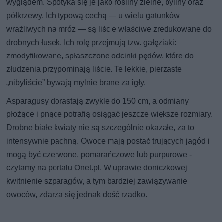
wyglądem. Spotyka się je jako rośliny zielne, byliny oraz
półkrzewy. Ich typową cechą — u wielu gatunków
wrażliwych na mróz — są liście właściwe zredukowane do
drobnych łusek. Ich rolę przejmują tzw. gałęziaki:
zmodyfikowane, spłaszczone odcinki pędów, które do
złudzenia przypominają liście. Te lekkie, pierzaste
„nibyliście” bywają mylnie brane za igły.
Asparagusy dorastają zwykle do 150 cm, a odmiany
płożące i pnące potrafią osiągać jeszcze większe rozmiary.
Drobne białe kwiaty nie są szczególnie okazałe, za to
intensywnie pachną. Owoce mają postać trujących jagód i
mogą być czerwone, pomarańczowe lub purpurowe -
czytamy na portalu Onet.pl. W uprawie doniczkowej
kwitnienie szparagów, a tym bardziej zawiązywanie
owoców, zdarza się jednak dość rzadko.