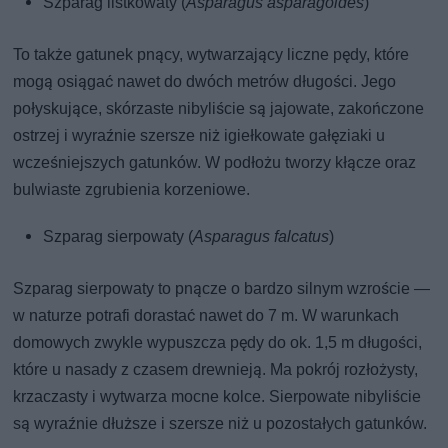
Szparag listkowaty (
Asparagus asparagoides
)
To także gatunek pnący, wytwarzający liczne pędy, które
mogą osiągać nawet do dwóch metrów długości. Jego
połyskujące, skórzaste nibyliście są jajowate, zakończone
ostrzej i wyraźnie szersze niż igiełkowate gałęziaki u
wcześniejszych gatunków. W podłożu tworzy kłącze oraz
bulwiaste zgrubienia korzeniowe.
Szparag sierpowaty (
Asparagus falcatus
)
Szparag sierpowaty to pnącze o bardzo silnym wzroście —
w naturze potrafi dorastać nawet do 7 m. W warunkach
domowych zwykle wypuszcza pędy do ok. 1,5 m długości,
które u nasady z czasem drewnieją. Ma pokrój rozłożysty,
krzaczasty i wytwarza mocne kolce. Sierpowate nibyliście
są wyraźnie dłuższe i szersze niż u pozostałych gatunków.