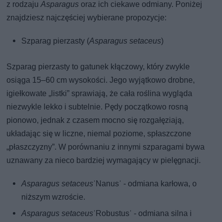
z rodzaju
Asparagus
oraz ich ciekawe odmiany. Poniżej
znajdziesz najczęściej wybierane propozycje:
Szparag pierzasty (
Asparagus setaceus
)
Szparag pierzasty to gatunek kłączowy, który zwykle
osiąga 15–60 cm wysokości. Jego wyjątkowo drobne,
igiełkowate „listki” sprawiają, że cała roślina wygląda
niezwykle lekko i subtelnie. Pędy początkowo rosną
pionowo, jednak z czasem mocno się rozgałęziają,
układając się w liczne, niemal poziome, spłaszczone
„płaszczyzny”. W porównaniu z innymi szparagami bywa
uznawany za nieco bardziej wymagający w pielęgnacji.
Asparagus setaceus
ˈNanusˈ - odmiana karłowa, o
niższym wzroście.
Asparagus setaceus
ˈRobustusˈ - odmiana silna i