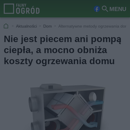
MENU
Fa
Szu
ceb
kaj
Aktualności
Dom
Alternatywne metody ogrzewania dom
ook
Nie jest piecem ani pompą
ciepła, a mocno obniża
koszty ogrzewania domu