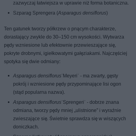
zazwyczaj łatwiejsza w uprawie niż forma botaniczna.
Szparag Sprengera (
Asparagus densiflorus
)
Ten gatunek tworzy półkrzew o pnącym charakterze,
dorastający zwykle do 30–150 cm wysokości. Wytwarza
pędy wzniesione lub efektownie przewieszające się,
pokryte drobnymi, igiełkowatymi gałęziakami. Najczęściej
spotyka się dwie odmiany:
Asparagus densiflorus
ˈMeyeriˈ - ma zwarty, gęsty
pokrój i wzniesione pędy przypominające lisi ogon
(stąd popularna nazwa).
Asparagus densiflorus
ˈSprengeriˈ - dobrze znana
odmiana, tworzy pędy mniej „ulistnione” i wyraźnie
zwieszające się. Świetnie sprawdza się w wiszących
doniczkach.