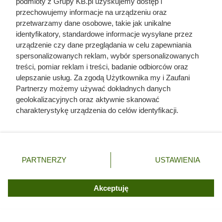
podmioty z Grupy KB.pl uzyskujemy dostęp i
przechowujemy informacje na urządzeniu oraz
przetwarzamy dane osobowe, takie jak unikalne
identyfikatory, standardowe informacje wysyłane przez
urządzenie czy dane przeglądania w celu zapewniania
spersonalizowanych reklam, wybór spersonalizowanych
treści, pomiar reklam i treści, badanie odbiorców oraz
ulepszanie usług. Za zgodą Użytkownika my i Zaufani
Partnerzy możemy używać dokładnych danych
geolokalizacyjnych oraz aktywnie skanować
charakterystykę urządzenia do celów identyfikacji.
Ponieważ cenimy Twoją prywatność, prosimy o zgodę na
korzystanie z tych technologii poprzez kliknięcie
„Akceptuję”. Zgoda jest dobrowolna i zawsze możesz ją
zmienić/wycofać klikając przycisk ustawień prywatności
Ocieplił dach pianką PUR. W
PARTNERZY
USTAWIENIA
znajdujący się w lewym dolnym rogu strony. Niektóre
trakcie letnich upałów wszedł na
rodzaje przetwarzania danych nie wymagają zgody
użytkownika, ale masz prawo sprzeciwić się takiemu
Akceptuję
poddasze i zaczęły się problemy
przetwarzaniu. Preferencje będą miały zastosowania tylko
na tej witrynie.