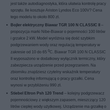
jest także autodiagnostyka, która ułatwia kontrolę pracy
sprzętu. Ile kosztuje Ariston Lyndos Eco 100V? Cena
tego modelu to około 800 zł.
Bojler elektryczny Biawar TGR 100 N CLASSIC II
–
propozycja marki Nibe-Biawar o pojemności 100 litrów
i grzałce 2 kW. Model wyróżnia się dość szybkim
podgrzewaniem wody oraz regulacją temperatury w
0
zakresie od 10 do 65
C. Biawar TGR 100 N CLASSIC
II wyposażono w dodatkowy wyłącznik termiczny, który
zabezpiecza urządzenie przed przegrzaniem. Na
zbiorniku znajdziesz czytelny wskaźnik temperatury
oraz kontrolkę informującą o pracy grzałki. Cena
wynosi w przybliżeniu 990 zł.
Stiebel Eltron Psh 120 Trend
– kolejny podgrzewacz
pojemnościowy z większym zapasem, mieszczący 120
litrów ciepłej wody użytkowej. Urządzenie ma grzałkę o