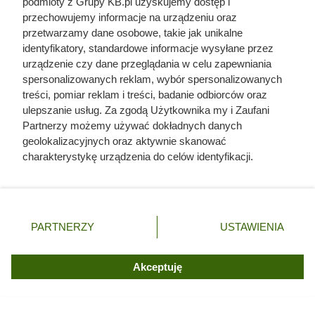
podmioty z Grupy KB.pl uzyskujemy dostęp i
przechowujemy informacje na urządzeniu oraz
przetwarzamy dane osobowe, takie jak unikalne
identyfikatory, standardowe informacje wysyłane przez
urządzenie czy dane przeglądania w celu zapewniania
spersonalizowanych reklam, wybór spersonalizowanych
treści, pomiar reklam i treści, badanie odbiorców oraz
ulepszanie usług. Za zgodą Użytkownika my i Zaufani
Partnerzy możemy używać dokładnych danych
geolokalizacyjnych oraz aktywnie skanować
charakterystykę urządzenia do celów identyfikacji.
Ponieważ cenimy Twoją prywatność, prosimy o zgodę na
korzystanie z tych technologii poprzez kliknięcie
„Akceptuję”. Zgoda jest dobrowolna i zawsze możesz ją
zmienić/wycofać klikając przycisk ustawień prywatności
PARTNERZY
USTAWIENIA
znajdujący się w lewym dolnym rogu strony. Niektóre
rodzaje przetwarzania danych nie wymagają zgody
użytkownika, ale masz prawo sprzeciwić się takiemu
Akceptuję
przetwarzaniu. Preferencje będą miały zastosowania tylko
na tej witrynie.