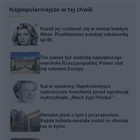
Najpopularniejsze w tej chwili
Kazali jej rozbierać się w niemal każdym
filmie. Przekleństwo polskiej seksbomby
lat 80.
Ten zamek był siedzibą największego
warchoła Rzeczpospolitej. Potem stał
się salonem Europy
Kat w spódnicy. Najokrutniejsza
nadzorczyni Auschwitz przed egzekucją
wykrzyknęła „Niech żyje Polska!”
Herodot pisał o tym z przerażeniem.
Każda kobieta musiała zrobić to chociaż
raz w życiu