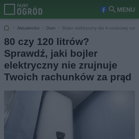
MENU
Fa
Szu
ceb
kaj
Aktualności
Dom
Bojler elektryczny dla 4-osobowej rodz
ook
80 czy 120 litrów?
Sprawdź, jaki bojler
elektryczny nie zrujnuje
Twoich rachunków za prąd