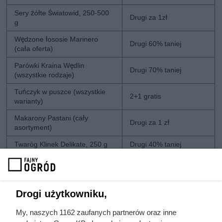
Sery żółte Światowid, 250-500
Drugi za 1zł
g
Wędzone łososie Marinero
Drugi 60% taniej
(cała oferta)
Parówki Kraina Wędlin
Drugi 70% taniej
(wszystkie rodzaje)
Tuńczyk w puszce (wszystkie
2+1 gratis
warianty)
Makarony Pastani (cały
Drugi za 1 zł
asortyment)
Twaróg Klinek Delikate, 250 g
Drugi 40% taniej
Kapsułki Delta
4+4 gratis
Kawy rozpuszczalne Cafe D’Or
Drugi 50% taniej
(wszystkie)
Drogi użytkowniku,
Worki na śmieci (wszystkie)
2+1 gratis
My, naszych 1162 zaufanych partnerów oraz inne