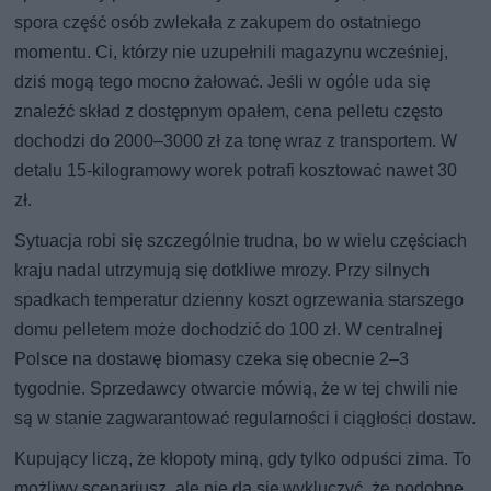
spora część osób zwlekała z zakupem do ostatniego
momentu. Ci, którzy nie uzupełnili magazynu wcześniej,
dziś mogą tego mocno żałować. Jeśli w ogóle uda się
znaleźć skład z dostępnym opałem, cena pelletu często
dochodzi do 2000–3000 zł za tonę wraz z transportem. W
detalu 15-kilogramowy worek potrafi kosztować nawet 30
zł.
Sytuacja robi się szczególnie trudna, bo w wielu częściach
kraju nadal utrzymują się dotkliwe mrozy. Przy silnych
spadkach temperatur dzienny koszt ogrzewania starszego
domu pelletem może dochodzić do 100 zł. W centralnej
Polsce na dostawę biomasy czeka się obecnie 2–3
tygodnie. Sprzedawcy otwarcie mówią, że w tej chwili nie
są w stanie zagwarantować regularności i ciągłości dostaw.
Kupujący liczą, że kłopoty miną, gdy tylko odpuści zima. To
możliwy scenariusz, ale nie da się wykluczyć, że podobne