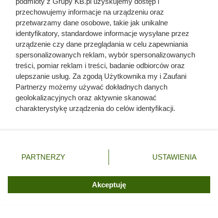
podmioty z Grupy KB.pl uzyskujemy dostęp i
zniszczyć przewód kominowy [LISTA]
przechowujemy informacje na urządzeniu oraz
przetwarzamy dane osobowe, takie jak unikalne
identyfikatory, standardowe informacje wysyłane przez
Pellet podrożał o 13% w miesiąc. Tak źle w środku
urządzenie czy dane przeglądania w celu zapewniania
lata jeszcze nie było
spersonalizowanych reklam, wybór spersonalizowanych
treści, pomiar reklam i treści, badanie odbiorców oraz
To ostatni moment aby kupić tani ekogroszek.
ulepszanie usług. Za zgodą Użytkownika my i Zaufani
Najtańsze oferty szybko znikają ze składów
Partnerzy możemy używać dokładnych danych
geolokalizacyjnych oraz aktywnie skanować
charakterystykę urządzenia do celów identyfikacji.
Kupił piec na pellet w dobrej cenie. Dopiero
Ponieważ cenimy Twoją prywatność, prosimy o zgodę na
instalator pokazał prawdziwy koszt inwestycji
korzystanie z tych technologii poprzez kliknięcie
„Akceptuję”. Zgoda jest dobrowolna i zawsze możesz ją
Polacy ruszyli po węgiel w środku lata. Na
zmienić/wycofać klikając przycisk ustawień prywatności
PARTNERZY
USTAWIENIA
dostawę czekają nawet miesiąc
znajdujący się w lewym dolnym rogu strony. Niektóre
rodzaje przetwarzania danych nie wymagają zgody
użytkownika, ale masz prawo sprzeciwić się takiemu
Akceptuję
przetwarzaniu. Preferencje będą miały zastosowania tylko
na tej witrynie.