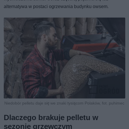
alternatywa w postaci ogrzewania budynku owsem.
Niedobór pelletu daje się we znaki tysiącom Polaków, fot. puhimec
Dlaczego brakuje pelletu w
sezonie grzewczym