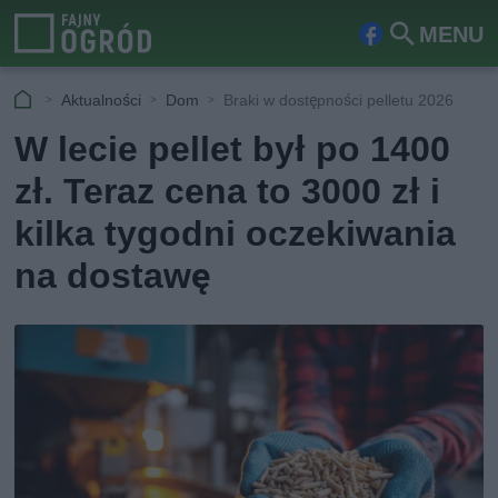
MENU
Fa
Szu
ceb
kaj
Aktualności
Dom
Braki w dostępności pelletu 2026
ook
W lecie pellet był po 1400
zł. Teraz cena to 3000 zł i
kilka tygodni oczekiwania
na dostawę