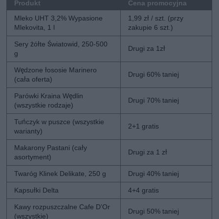
Produkt
Cena promocyjna
Mleko UHT 3,2% Wypasione
1,99 zł / szt. (przy
Mlekovita, 1 l
zakupie 6 szt.)
Sery żółte Światowid, 250-500
Drugi za 1zł
g
Wędzone łososie Marinero
Drugi 60% taniej
(cała oferta)
Parówki Kraina Wędlin
Drugi 70% taniej
(wszystkie rodzaje)
Tuńczyk w puszce (wszystkie
2+1 gratis
warianty)
Makarony Pastani (cały
Drugi za 1 zł
asortyment)
Twaróg Klinek Delikate, 250 g
Drugi 40% taniej
Kapsułki Delta
4+4 gratis
Kawy rozpuszczalne Cafe D’Or
Drugi 50% taniej
(wszystkie)