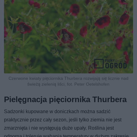
Czerwone kwiaty pięciornika Thurbera rozwijają się licznie nad
świeżą zielenią liści, fot. Peter Oetelshofen
Pielęgnacja pięciornika Thurbera
Sadzonki kupowane w doniczkach można sadzić
praktycznie przez cały sezon, jeśli tylko ziemia nie jest
zmarznięta i nie występują duże upały. Roślina jest
odporna i toleruje wahania temperatury w dużym zakresie