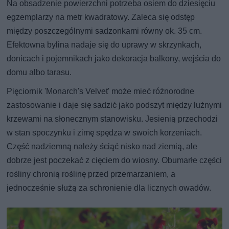
Na obsadzenie powierzchni potrzeba osiem do dziesięciu
egzemplarzy na metr kwadratowy. Zaleca się odstęp
między poszczególnymi sadzonkami równy ok. 35 cm.
Efektowna bylina nadaje się do uprawy w skrzynkach,
donicach i pojemnikach jako dekoracja balkony, wejścia do
domu albo tarasu.
Pięciornik 'Monarch's Velvet' może mieć różnorodne
zastosowanie i daje się sadzić jako podszyt między luźnymi
krzewami na słonecznym stanowisku. Jesienią przechodzi
w stan spoczynku i zimę spędza w swoich korzeniach.
Część nadziemną należy ściąć nisko nad ziemią, ale
dobrze jest poczekać z cięciem do wiosny. Obumarłe części
rośliny chronią roślinę przed przemarzaniem, a
jednocześnie służą za schronienie dla licznych owadów.