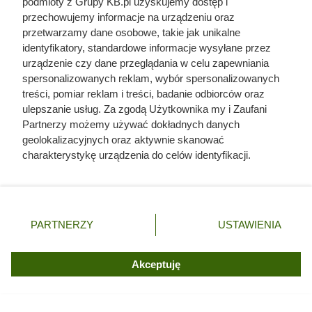
podmioty z Grupy KB.pl uzyskujemy dostęp i
przechowujemy informacje na urządzeniu oraz
przetwarzamy dane osobowe, takie jak unikalne
identyfikatory, standardowe informacje wysyłane przez
urządzenie czy dane przeglądania w celu zapewniania
spersonalizowanych reklam, wybór spersonalizowanych
treści, pomiar reklam i treści, badanie odbiorców oraz
ulepszanie usług. Za zgodą Użytkownika my i Zaufani
Partnerzy możemy używać dokładnych danych
geolokalizacyjnych oraz aktywnie skanować
charakterystykę urządzenia do celów identyfikacji.
Ponieważ cenimy Twoją prywatność, prosimy o zgodę na
korzystanie z tych technologii poprzez kliknięcie
Czteroosobowa rodzina
„Akceptuję”. Zgoda jest dobrowolna i zawsze możesz ją
zamontowała solary zamiast
zmienić/wycofać klikając przycisk ustawień prywatności
PARTNERZY
USTAWIENIA
fotowoltaiki. Tak wygląda
znajdujący się w lewym dolnym rogu strony. Niektóre
rodzaje przetwarzania danych nie wymagają zgody
rachunek po pięciu latach
użytkownika, ale masz prawo sprzeciwić się takiemu
Akceptuję
przetwarzaniu. Preferencje będą miały zastosowania tylko
na tej witrynie.