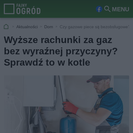
MENU
Fa
Szu
ceb
kaj
Aktualności
Dom
Czy gazowe piece są bezobsługowe?
ook
Wyższe rachunki za gaz
bez wyraźnej przyczyny?
Sprawdź to w kotle