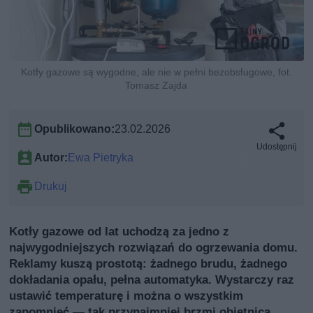
Kotły gazowe są wygodne, ale nie w pełni bezobsługowe, fot.
Tomasz Zajda
Opublikowano:
23.02.2026
Udostępnij
Autor:
Ewa Pietryka
Drukuj
Kotły gazowe od lat uchodzą za jedno z
najwygodniejszych rozwiązań do ogrzewania domu.
Reklamy kuszą prostotą: żadnego brudu, żadnego
dokładania opału, pełna automatyka. Wystarczy raz
ustawić temperaturę i można o wszystkim
zapomnieć — tak przynajmniej brzmi obietnica.