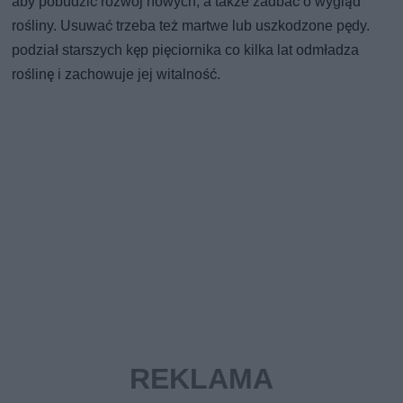
aby pobudzić rozwój nowych, a także zadbać o wygląd
rośliny. Usuwać trzeba też martwe lub uszkodzone pędy.
podział starszych kęp pięciornika co kilka lat odmładza
roślinę i zachowuje jej witalność.