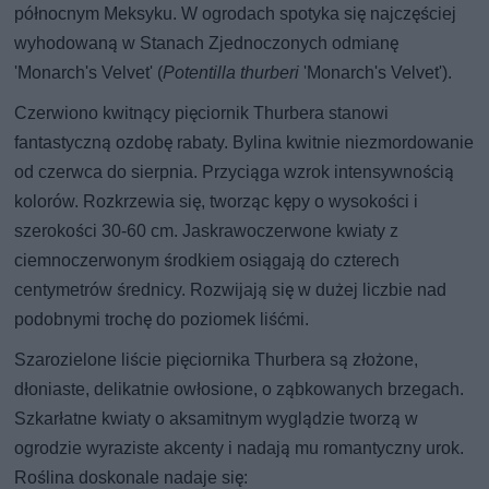
północnym Meksyku. W ogrodach spotyka się najczęściej
wyhodowaną w Stanach Zjednoczonych odmianę
'Monarch's Velvet' (
Potentilla thurberi
'Monarch's Velvet').
Czerwiono kwitnący pięciornik Thurbera stanowi
fantastyczną ozdobę rabaty. Bylina kwitnie niezmordowanie
od czerwca do sierpnia. Przyciąga wzrok intensywnością
kolorów. Rozkrzewia się, tworząc kępy o wysokości i
szerokości 30-60 cm. Jaskrawoczerwone kwiaty z
ciemnoczerwonym środkiem osiągają do czterech
centymetrów średnicy. Rozwijają się w dużej liczbie nad
podobnymi trochę do poziomek liśćmi.
Szarozielone liście pięciornika Thurbera są złożone,
dłoniaste, delikatnie owłosione, o ząbkowanych brzegach.
Szkarłatne kwiaty o aksamitnym wyglądzie tworzą w
ogrodzie wyraziste akcenty i nadają mu romantyczny urok.
Roślina doskonale nadaje się: