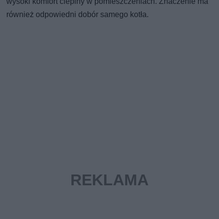
wysoki komfort cieplny w pomieszczeniach. Znaczenie ma
również odpowiedni dobór samego kotła.