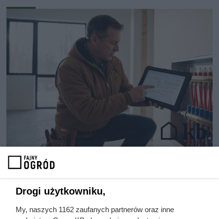
Płacili fortunę za gaz przez dwa
lata. Fachowiec znalazł problem w
kilka minut
Drogi użytkowniku,
My, naszych 1162 zaufanych partnerów oraz inne