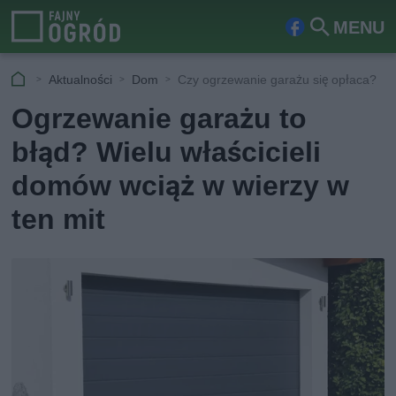
MENU
Fa
Szu
ceb
kaj
Aktualności
Dom
Czy ogrzewanie garażu się opłaca?
ook
Ogrzewanie garażu to
błąd? Wielu właścicieli
domów wciąż w wierzy w
ten mit