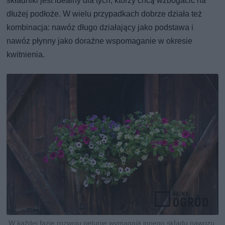
składniki jest idealny dla tych, którzy chcą wzbogacić na
dłużej podłoże. W wielu przypadkach dobrze działa też
kombinacja: nawóz długo działający jako podstawa i
nawóz płynny jako doraźne wspomaganie w okresie
kwitnienia.
W każdej fazie rozwoju petunie wymagają innego składu nawozu,