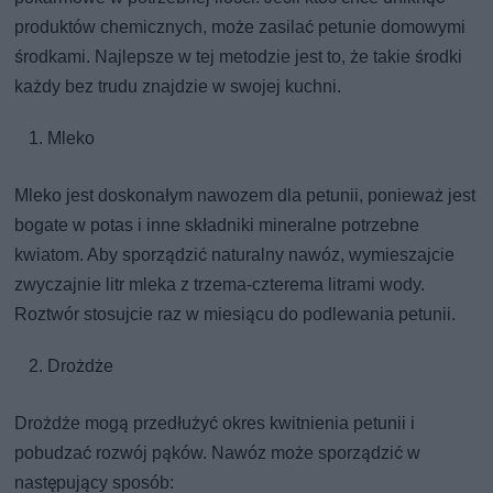
produktów chemicznych, może zasilać petunie domowymi
środkami. Najlepsze w tej metodzie jest to, że takie środki
każdy bez trudu znajdzie w swojej kuchni.
Mleko
Mleko jest doskonałym nawozem dla petunii, ponieważ jest
bogate w potas i inne składniki mineralne potrzebne
kwiatom. Aby sporządzić naturalny nawóz, wymieszajcie
zwyczajnie litr mleka z trzema-czterema litrami wody.
Roztwór stosujcie raz w miesiącu do podlewania petunii.
Drożdże
Drożdże mogą przedłużyć okres kwitnienia petunii i
pobudzać rozwój pąków. Nawóz może sporządzić w
następujący sposób: