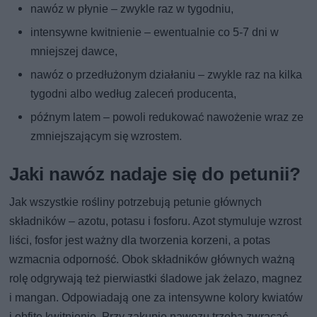
nawóz w płynie – zwykle raz w tygodniu,
intensywne kwitnienie – ewentualnie co 5-7 dni w
mniejszej dawce,
nawóz o przedłużonym działaniu – zwykle raz na kilka
tygodni albo według zaleceń producenta,
późnym latem – powoli redukować nawożenie wraz ze
zmniejszającym się wzrostem.
Jaki nawóz nadaje się do petunii?
Jak wszystkie rośliny potrzebują petunie głównych
składników – azotu, potasu i fosforu. Azot stymuluje wzrost
liści, fosfor jest ważny dla tworzenia korzeni, a potas
wzmacnia odporność. Obok składników głównych ważną
rolę odgrywają też pierwiastki śladowe jak żelazo, magnez
i mangan. Odpowiadają one za intensywne kolory kwiatów
i obfite kwitnienie. Przy zakupie nawozu trzeba zwracać