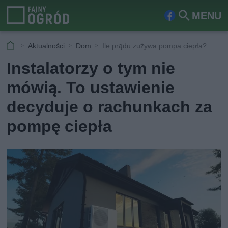
MENU
Fa
Szu
ceb
kaj
Aktualności
Dom
Ile prądu zużywa pompa ciepła?
ook
Instalatorzy o tym nie
mówią. To ustawienie
decyduje o rachunkach za
pompę ciepła