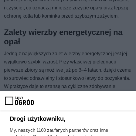
i czyściej, co oznacza mniejsze zużycie opału oraz lepszą
ochronę kotła lub kominka przed szybszym zużyciem.
Zalety wierzby energetycznej na
opał
Jedną z największych zalet wierzby energetycznej jest jej
wyjątkowo szybki wzrost. Przy właściwej pielęgnacji
pierwsze zbiory są możliwe już po 3–4 latach, dzięki czemu
to surowiec odnawialny i stosunkowo łatwy do pozyskania.
W praktyce daje to szansę na cykliczne zdobywanie
drewna opałowego bez presji na wycinkę naturalnych
lasów, co ma duże znaczenie w kontekście
zrównoważonego gospodarowania zasobami.
Drogi użytkowniku,
Wierzba energetyczna uchodzi też za rozwiązanie
My, naszych 1160 zaufanych partnerów oraz inne
przyjazne środowisku. Ponieważ w trakcie wzrostu