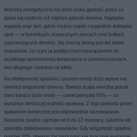
Wierzba energetyczna ma dość niską gęstość, przez co
spala się szybciej niż cięższe gatunki drewna. Najlepiej
wypada więc tam, gdzie można często i wygodnie dokładać
opał — w kominkach, klasycznych piecach oraz kotłach
zgazowujących drewno. Jej mocną stroną jest też łatwe
rozpalanie, co czyni ją praktycznym rozwiązaniem do
szybkiego podniesienia temperatury w pomieszczeniach,
bez długiego czekania na efekt.
Na efektywność spalania i poziom emisji duży wpływ ma
również wilgotność drewna. Świeżo ścięta wierzba potrafi
mieć bardzo dużo wody — nawet powyżej 50% — co
wyraźnie obniża jej wartość opałową. Z tego powodu przed
spalaniem konieczne jest odpowiednie sezonowanie.
Suszenie zwykle zajmuje od 6 do 12 miesięcy, zależnie od
sposobu składowania i warunków. Gdy wilgotność spadnie
poniżej 20%, drewno zaczyna palić się znacznie wydajniej