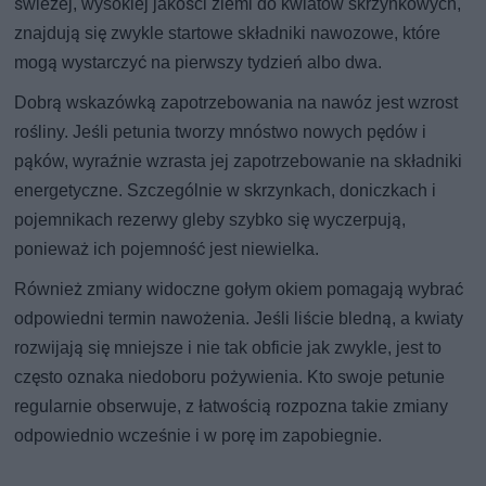
świeżej, wysokiej jakości ziemi do kwiatów skrzynkowych,
znajdują się zwykle startowe składniki nawozowe, które
mogą wystarczyć na pierwszy tydzień albo dwa.
Dobrą wskazówką zapotrzebowania na nawóz jest wzrost
rośliny. Jeśli petunia tworzy mnóstwo nowych pędów i
pąków, wyraźnie wzrasta jej zapotrzebowanie na składniki
energetyczne. Szczególnie w skrzynkach, doniczkach i
pojemnikach rezerwy gleby szybko się wyczerpują,
ponieważ ich pojemność jest niewielka.
Również zmiany widoczne gołym okiem pomagają wybrać
odpowiedni termin nawożenia. Jeśli liście bledną, a kwiaty
rozwijają się mniejsze i nie tak obficie jak zwykle, jest to
często oznaka niedoboru pożywienia. Kto swoje petunie
regularnie obserwuje, z łatwością rozpozna takie zmiany
odpowiednio wcześnie i w porę im zapobiegnie.