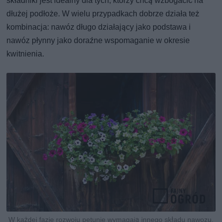
składniki jest idealny dla tych, którzy chcą wzbogacić na
dłużej podłoże. W wielu przypadkach dobrze działa też
kombinacja: nawóz długo działający jako podstawa i
nawóz płynny jako doraźne wspomaganie w okresie
kwitnienia.
W każdej fazie rozwoju petunie wymagają innego składu nawozu,