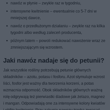
nawóz w płynie – zwykle raz w tygodniu,
intensywne kwitnienie – ewentualnie co 5-7 dni w
mniejszej dawce,
nawóz o przedłużonym działaniu – zwykle raz na kilka
tygodni albo według zaleceń producenta,
późnym latem – powoli redukować nawożenie wraz ze
zmniejszającym się wzrostem.
Jaki nawóz nadaje się do petunii?
Jak wszystkie rośliny potrzebują petunie głównych
składników – azotu, potasu i fosforu. Azot stymuluje wzrost
liści, fosfor jest ważny dla tworzenia korzeni, a potas
wzmacnia odporność. Obok składników głównych ważną
rolę odgrywają też pierwiastki śladowe jak żelazo, magnez
i mangan. Odpowiadają one za intensywne kolory kwiatów
i obfite kwitnienie. Przy zakupie nawozu trzeba zwracać