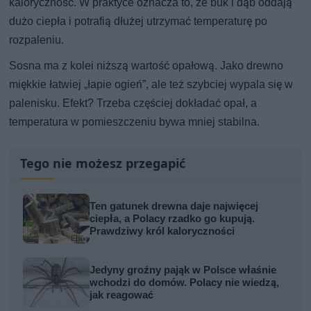
kaloryczność. W praktyce oznacza to, że buk i dąb oddają
dużo ciepła i potrafią dłużej utrzymać temperaturę po
rozpaleniu.
Sosna ma z kolei niższą wartość opałową. Jako drewno
miękkie łatwiej „łapie ogień”, ale też szybciej wypala się w
palenisku. Efekt? Trzeba częściej dokładać opał, a
temperatura w pomieszczeniu bywa mniej stabilna.
Tego nie możesz przegapić
Ten gatunek drewna daje najwięcej
ciepła, a Polacy rzadko go kupują.
Prawdziwy król kaloryczności
Jedyny groźny pająk w Polsce właśnie
wchodzi do domów. Polacy nie wiedzą,
jak reagować