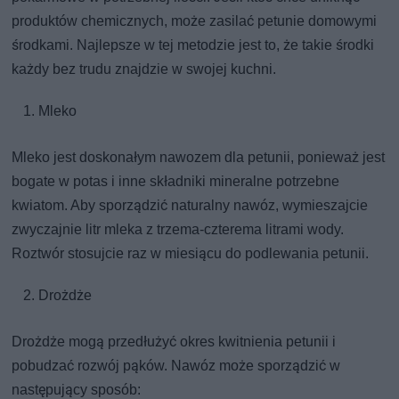
produktów chemicznych, może zasilać petunie domowymi
środkami. Najlepsze w tej metodzie jest to, że takie środki
każdy bez trudu znajdzie w swojej kuchni.
Mleko
Mleko jest doskonałym nawozem dla petunii, ponieważ jest
bogate w potas i inne składniki mineralne potrzebne
kwiatom. Aby sporządzić naturalny nawóz, wymieszajcie
zwyczajnie litr mleka z trzema-czterema litrami wody.
Roztwór stosujcie raz w miesiącu do podlewania petunii.
Drożdże
Drożdże mogą przedłużyć okres kwitnienia petunii i
pobudzać rozwój pąków. Nawóz może sporządzić w
następujący sposób: