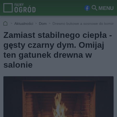
MENU
Fa
Szu
ceb
kaj
Aktualności
Dom
Drewno bukowe a sosnowe do komink
ook
Zamiast stabilnego ciepła -
gęsty czarny dym. Omijaj
ten gatunek drewna w
salonie