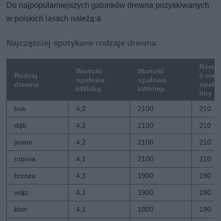
Do najpopularniejszych gatunków drewna pozyskiwanych
w polskich lasach należą:&
Najczęściej spotykane rodzaje drewna
Równo
Wartość
Wartość
Rodzaj
ć olej
opałowa
opałowa
drewna
opało
kWh/kg
kWh/mp
litry
buk
4,2
2100
210
dąb
4,2
2100
210
jesion
4,2
2100
210
robinia
4,1
2100
210
brzoza
4,3
1900
190
wiąz
4,1
1900
190
klon
4,1
1900
190