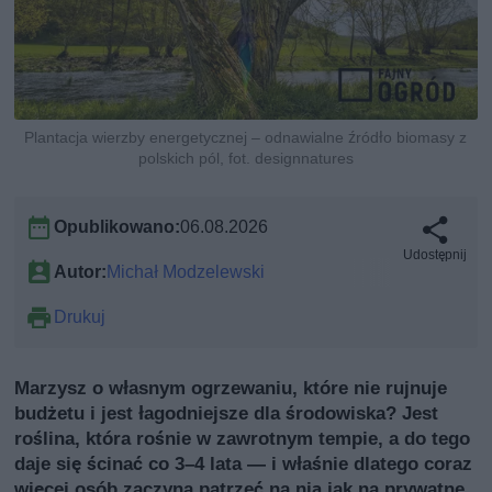
Plantacja wierzby energetycznej – odnawialne źródło biomasy z
polskich pól, fot. designnatures
Opublikowano:
06.08.2026
Udostępnij
Autor:
Michał Modzelewski
Drukuj
Marzysz o własnym ogrzewaniu, które nie rujnuje
budżetu i jest łagodniejsze dla środowiska? Jest
roślina, która rośnie w zawrotnym tempie, a do tego
daje się ścinać co 3–4 lata — i właśnie dlatego coraz
więcej osób zaczyna patrzeć na nią jak na prywatne