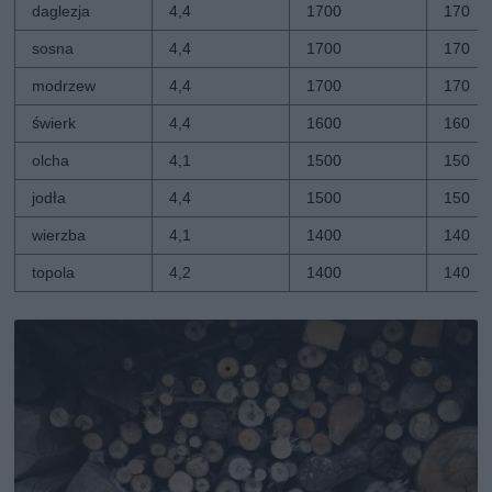
daglezja
4,4
1700
170
sosna
4,4
1700
170
modrzew
4,4
1700
170
świerk
4,4
1600
160
olcha
4,1
1500
150
jodła
4,4
1500
150
wierzba
4,1
1400
140
topola
4,2
1400
140