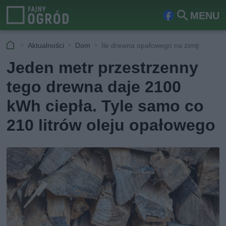
MENU
Fa
Szu
ceb
kaj
Aktualności
Dom
Ile drewna opałowego na zimę
ook
Jeden metr przestrzenny
tego drewna daje 2100
kWh ciepła. Tyle samo co
210 litrów oleju opałowego