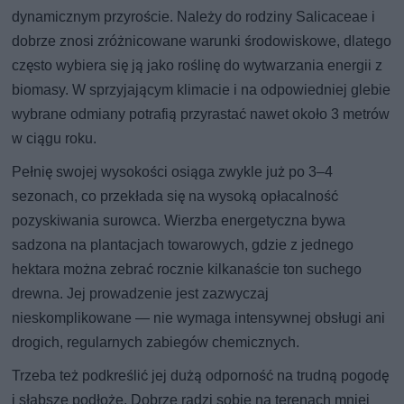
dynamicznym przyroście. Należy do rodziny Salicaceae i
dobrze znosi zróżnicowane warunki środowiskowe, dlatego
często wybiera się ją jako roślinę do wytwarzania energii z
biomasy. W sprzyjającym klimacie i na odpowiedniej glebie
wybrane odmiany potrafią przyrastać nawet około 3 metrów
w ciągu roku.
Pełnię swojej wysokości osiąga zwykle już po 3–4
sezonach, co przekłada się na wysoką opłacalność
pozyskiwania surowca. Wierzba energetyczna bywa
sadzona na plantacjach towarowych, gdzie z jednego
hektara można zebrać rocznie kilkanaście ton suchego
drewna. Jej prowadzenie jest zazwyczaj
nieskomplikowane — nie wymaga intensywnej obsługi ani
drogich, regularnych zabiegów chemicznych.
Trzeba też podkreślić jej dużą odporność na trudną pogodę
i słabsze podłoże. Dobrze radzi sobie na terenach mniej