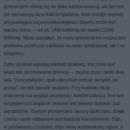
grzewczych różnią się nie tylko kalorycznością, ale też tym,
jak zachowują się w trakcie spalania. Ilość energii cieplnej
przypadająca na jednostkę objętości drewna może być
bardzo różna — od ok. 1400 kWh/mp do nawet 21000
kWh/mp. Warto pamiętać, że metry przestrzenne można bez
problemu przeliczyć zarówno na metry sześcienne, jak i na
kilogramy.
Żeby uzyskać wysoką wartość opałową, kluczowe jest
właściwe sezonowanie drewna — zwykle przez około dwa
lata. O przydatności opału decyduje jednak nie tylko „ile
grzeje”, ale też sposób spalania. Przy kominku duże
znaczenie ma wygląd płomienia i komfort palenia. Pod tym
względem szczególnie cenione jest drewno bukowe: pali
się stabilnie, równym płomieniem i tworzy dużo żaru, dzięki
czemu ciepło oddawane jest bardziej równomiernie. Dąb,
w porównaniu z bukiem, daje mniej widowiskowy ogień, a