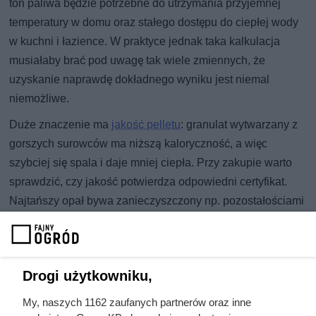
ton paliwa będzie potrzebne do utrzymania przyjemnej
temperatury w domu oraz stałego dostępu do ciepłej wody
w kuchni i łazience. W praktyce jednak taka kalkulacja
musiałaby brać pod uwagę tak wiele zmiennych, że
uzyskanie naprawdę dokładnego wyniku jest niemal
niemożliwe.
Duże znaczenie ma
jakość pelletu
: granulat wytwarzany z
gorszych surowców ma niższą kaloryczność, a więc
szybciej się spala i daje mniej ciepła. Przy zakupie warto
sprawdzić, czy jakość potwierdza odpowiedni certyfikat.
Najtańszy opał bywa zanieczyszczony np. pozostałościami
klejów, lakierów czy innymi domieszkami, które mogą
przyspieszać zużycie i awarie pieca.
Nie bez znaczenia jest też stan ocieplenia budynku (albo
Drogi użytkowniku,
jego brak), bo to on w dużej mierze decyduje o obciążeniu
My, naszych 1162 zaufanych partnerów oraz inne
kotła i realnym zużyciu paliwa. Warto uwzględnić to już na