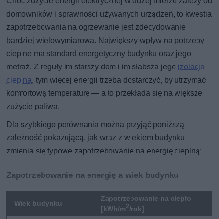
Choć zużycie energii elektrycznej w dużej mierze zależy od
domowników i sprawności używanych urządzeń, to kwestia
zapotrzebowania na ogrzewanie jest zdecydowanie
bardziej wielowymiarowa. Największy wpływ na potrzeby
cieplne ma standard energetyczny budynku oraz jego
metraż. Z reguły im starszy dom i im słabsza jego
izolacja
cieplna
, tym więcej energii trzeba dostarczyć, by utrzymać
komfortową temperaturę — a to przekłada się na większe
zużycie paliwa.
Dla szybkiego porównania można przyjąć poniższą
zależność pokazującą, jak wraz z wiekiem budynku
zmienia się typowe zapotrzebowanie na energię cieplną:
Zapotrzebowanie na energię a wiek budynku
Zapotrzebowanie na ciepło
Wiek budynku
2
[kWh/m
/rok]