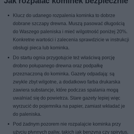
Jak rozpalać kominek bezpiecznie
Klucz do udanego rozpalenia kominka to dobrze
dobrane szczapy drewna. Muszą pasować długością
do Waszego paleniska i mieć wilgotność poniżej 20%.
Konkretne wartości i zalecenia sprawdzicie w instrukcji
obsługi pieca lub kominka.
Do startu ognia przygotujcie też właściwą porcję
drobno połupanego drewna oraz podpałkę
przeznaczoną do kominka. Gazety odpadają: są
zwykle zbyt wilgotne, a dodatkowo farba drukarska
zawiera substancje, które podczas spalania mogą
uwalniać się do powietrza. Stare gazety lepiej więc
wyrzucić do pojemnika na papier, zamiast wkładać je
do paleniska.
Pod żadnym pozorem nie rozpalajcie kominka przy
użyciu płynnych paliw, takich jak benzyna czy spirytus.