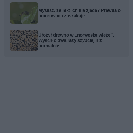
Myślisz, że nikt ich nie zjada? Prawda o
pomrowach zaskakuje
Ułożył drewno w „norweską wieżę”.
Wyschło dwa razy szybciej niż
normalnie