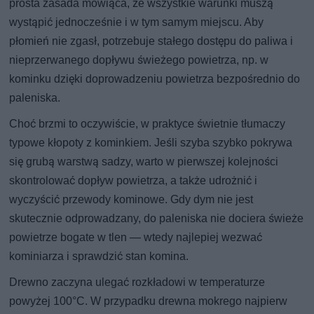
prosta zasada mówiąca, że wszystkie warunki muszą
wystąpić jednocześnie i w tym samym miejscu. Aby
płomień nie zgasł, potrzebuje stałego dostępu do paliwa i
nieprzerwanego dopływu świeżego powietrza, np. w
kominku dzięki doprowadzeniu powietrza bezpośrednio do
paleniska.
Choć brzmi to oczywiście, w praktyce świetnie tłumaczy
typowe kłopoty z kominkiem. Jeśli szyba szybko pokrywa
się grubą warstwą sadzy, warto w pierwszej kolejności
skontrolować dopływ powietrza, a także udrożnić i
wyczyścić przewody kominowe. Gdy dym nie jest
skutecznie odprowadzany, do paleniska nie dociera świeże
powietrze bogate w tlen — wtedy najlepiej wezwać
kominiarza i sprawdzić stan komina.
Drewno zaczyna ulegać rozkładowi w temperaturze
powyżej 100°C. W przypadku drewna mokrego najpierw