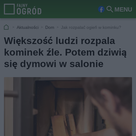
MENU
Fa
Szu
ceb
kaj
Aktualności
Dom
Jak rozpalać ogień w kominku?
ook
Większość ludzi rozpala
kominek źle. Potem dziwią
się dymowi w salonie