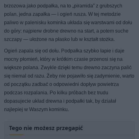
brzozowa jako podpałka, na to „piramida” z grubszych
polan, jedna zapałka — i ogień rusza. W tej metodzie
paliwo w palenisku kominka układa się warstwami od dołu
do góry: najpierw drobne drewno na start, a potem suche
szczapy — ułożone na płasko lub w kształt stożka.
Ogień zapala się od dołu. Podpałka szybko łapie i daje
mocny płomień, który w krótkim czasie przenosi się na
większe polana. Zwykle dzięki temu drewno zaczyna palić
się niemal od razu. Żeby nie pojawiło się zadymienie, warto
od początku zadbać o odpowiedni dopływ powietrza
podczas rozpalania. Po kilku próbach bez trudu
dopasujecie układ drewna i podpałki tak, by działał
najlepiej w Waszym kominku.
Tego nie możesz przegapić