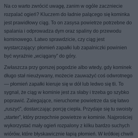
Na co warto zwrócić uwagę, zanim w ogóle zaczniecie
rozpalać ogień? Kluczem do ładnie palącego się kominka
jest prawidłowy ciąg. To on zasysa powietrze potrzebne do
spalania i odprowadza dym oraz spaliny do przewodu
kominowego. Łatwo sprawdzicie, czy ciąg jest
wystarczający: płomień zapałki lub zapalniczki powinien
być wyraźnie „wciągany” do góry.
Zwłaszcza przy gorszej pogodzie albo wtedy, gdy kominek
długo stał nieużywany, możecie zauważyć coś odwrotnego
— płomień zapałki kieruje się w dół lub ledwo się tli. To
sygnał, że ciąg w kominie jest za słaby i trzeba go szybko
poprawić. Zalegające, nieruchome powietrze da się łatwo
„ruszyć”, dostarczając porcję ciepła. Przydaje się tu swoisty
„starter”, który przepchnie powietrze w kominie. Najprościej
wykorzystać mały ogień rozpalony z kilku bardzo suchych
wiórów, które błyskawicznie łapią płomień. W krótkiej chwili