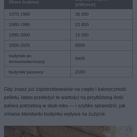
Okres budowy
[kWh/rok]
1970-1980
35 000
1980-1990
22 800
1990-2000
15 000
2000-2025
8000
budynek po
8400
termomodernizacji
budynek pasywny
2100
Gdy znasz już zapotrzebowanie na ciepło i kaloryczność
pelletu, łatwo przełożyć te wartości na przybliżoną ilość
paliwa potrzebną w skali roku — i szybko sprawdzić, jak
zmiana standardu budynku wpływa na zużycie.