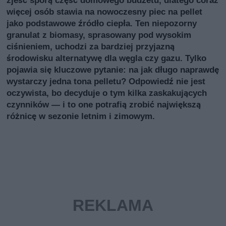
zjeść sporą część domowego budżetu, dlatego coraz
więcej osób stawia na nowoczesny piec na pellet
jako podstawowe źródło ciepła. Ten niepozorny
granulat z biomasy, sprasowany pod wysokim
ciśnieniem, uchodzi za bardziej przyjazną
środowisku alternatywę dla węgla czy gazu. Tylko
pojawia się kluczowe pytanie: na jak długo naprawdę
wystarczy jedna tona pelletu? Odpowiedź nie jest
oczywista, bo decyduje o tym kilka zaskakujących
czynników — i to one potrafią zrobić największą
różnicę w sezonie letnim i zimowym.