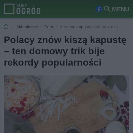
MENU
Fa
Szu
ceb
kaj
Aktualności
Dom
Kiszenie kapusty krok po kroku
ook
Polacy znów kiszą kapustę
– ten domowy trik bije
rekordy popularności