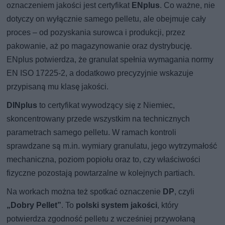
oznaczeniem jakości jest certyfikat
ENplus
. Co ważne, nie
dotyczy on wyłącznie samego pelletu, ale obejmuje cały
proces – od pozyskania surowca i produkcji, przez
pakowanie, aż po magazynowanie oraz dystrybucję.
ENplus potwierdza, że granulat spełnia wymagania normy
EN ISO 17225-2, a dodatkowo precyzyjnie wskazuje
przypisaną mu klasę jakości.
DINplus
to certyfikat wywodzący się z Niemiec,
skoncentrowany przede wszystkim na technicznych
parametrach samego pelletu. W ramach kontroli
sprawdzane są m.in. wymiary granulatu, jego wytrzymałość
mechaniczna, poziom popiołu oraz to, czy właściwości
fizyczne pozostają powtarzalne w kolejnych partiach.
Na workach można też spotkać oznaczenie
DP
, czyli
„Dobry Pellet”
. To
polski system jakości
, który
potwierdza zgodność pelletu z wcześniej przywołaną