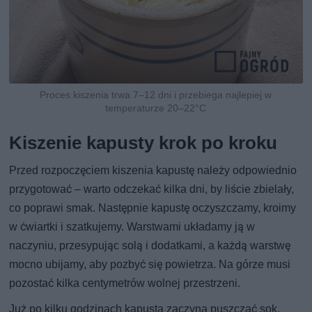
Proces kiszenia trwa 7–12 dni i przebiega najlepiej w
temperaturze 20–22°C
Kiszenie kapusty krok po kroku
Przed rozpoczęciem kiszenia kapustę należy odpowiednio
przygotować – warto odczekać kilka dni, by liście zbielały,
co poprawi smak. Następnie kapustę oczyszczamy, kroimy
w ćwiartki i szatkujemy. Warstwami układamy ją w
naczyniu, przesypując solą i dodatkami, a każdą warstwę
mocno ubijamy, aby pozbyć się powietrza. Na górze musi
pozostać kilka centymetrów wolnej przestrzeni.
Już po kilku godzinach kapusta zaczyna puszczać sok,