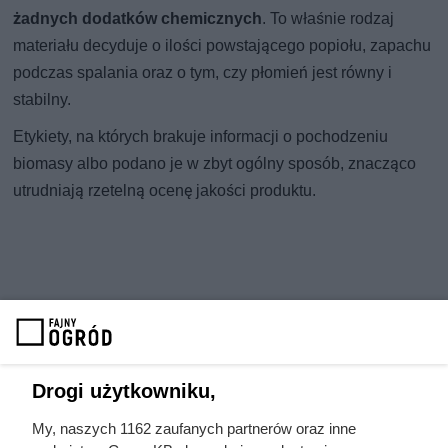
żadnych dodatków chemicznych
. To właśnie rodzaj
materiału decyduje o ilości powstającego popiołu, zapachu
podczas spalania oraz o tym, czy płomień jest równy i
stabilny.
Etykiety, na których brakuje informacji o pochodzeniu
biomasy albo podano je w zbyt ogólny sposób, znacząco
utrudniają rzetelną ocenę jakości produktu.
Drogi użytkowniku,
My, naszych 1162 zaufanych partnerów oraz inne