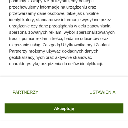
podmioty z Grupy KB.pl uzyskujemy dostęp i
przechowujemy informacje na urządzeniu oraz
przetwarzamy dane osobowe, takie jak unikalne
identyfikatory, standardowe informacje wysyłane przez
urządzenie czy dane przeglądania w celu zapewniania
spersonalizowanych reklam, wybór spersonalizowanych
Dlaczego dane producenta na
treści, pomiar reklam i treści, badanie odbiorców oraz
etykiecie są ważne
ulepszanie usług. Za zgodą Użytkownika my i Zaufani
Partnerzy możemy używać dokładnych danych
Nie mniej istotną częścią etykiety są informacje o
geolokalizacyjnych oraz aktywnie skanować
producencie: jego nazwa, adres, numer serii oraz data
charakterystykę urządzenia do celów identyfikacji.
Ponieważ cenimy Twoją prywatność, prosimy o zgodę na
produkcji. To właśnie te elementy umożliwiają
korzystanie z tych technologii poprzez kliknięcie
jednoznaczne przypisanie produktu do konkretnej partii.
„Akceptuję”. Zgoda jest dobrowolna i zawsze możesz ją
zmienić/wycofać klikając przycisk ustawień prywatności
Odpowiedzialni producenci dbają o czytelność
PARTNERZY
USTAWIENIA
znajdujący się w lewym dolnym rogu strony. Niektóre
oznaczeń
, ponieważ zaufanie do marki buduje się dzięki
rodzaje przetwarzania danych nie wymagają zgody
powtarzalnej jakości i możliwości łatwego potwierdzenia jej
użytkownika, ale masz prawo sprzeciwić się takiemu
Akceptuję
pochodzenia. W praktyce kompletna etykieta jest tym, co
przetwarzaniu. Preferencje będą miały zastosowania tylko
na tej witrynie.
odróżnia sprawdzonego wytwórcę od anonimowego