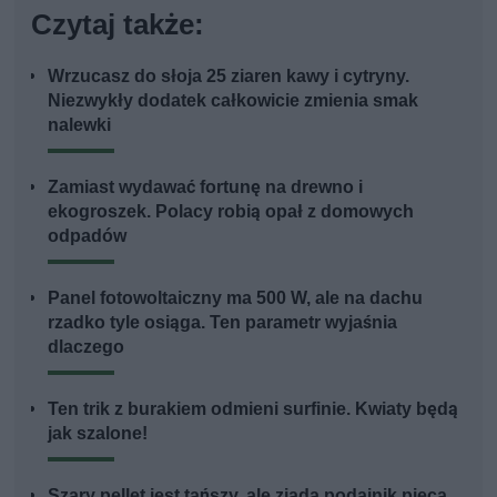
Czytaj także:
Wrzucasz do słoja 25 ziaren kawy i cytryny.
Niezwykły dodatek całkowicie zmienia smak
nalewki
Zamiast wydawać fortunę na drewno i
ekogroszek. Polacy robią opał z domowych
odpadów
Panel fotowoltaiczny ma 500 W, ale na dachu
rzadko tyle osiąga. Ten parametr wyjaśnia
dlaczego
Ten trik z burakiem odmieni surfinie. Kwiaty będą
jak szalone!
Szary pellet jest tańszy, ale zjada podajnik pieca.