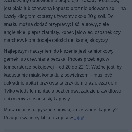
zachowamy odpowiednie proporcje i zasady. Podstawą
jest biała lub czerwona kapusta oraz niejodowana sól – na
każdy kilogram kapusty używamy około 20 g soli. Do
smaku można dodać przyprawy: liść laurowy, ziele
angielskie, pieprz ziarnisty, koper, jałowiec, czosnek czy
marchew, która dodaje całości delikatnej słodyczy.
Najlepszym naczyniem do kiszenia jest kamionkowy
garnek lub drewniana beczka. Proces przebiega w
temperaturze pokojowej – od 20 do 22°C. Ważne jest, by
kapusta nie miała kontaktu z powietrzem – musi być
dokładnie ubita i przykryta talerzykiem oraz ciężarkiem.
Tylko wtedy fermentacja beztlenowa zajdzie prawidłowo i
unikniemy zepsucia się kapusty.
Masz ochotę na pyszną surówkę z czerwonej kapusty?
Przygotowaliśmy kilka przepisów
tutaj
!