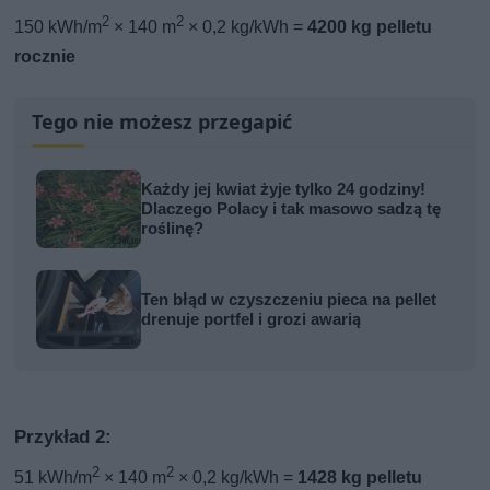
2
2
150 kWh/m
× 140 m
× 0,2 kg/kWh =
4200 kg pelletu
rocznie
Tego nie możesz przegapić
Każdy jej kwiat żyje tylko 24 godziny!
Dlaczego Polacy i tak masowo sadzą tę
roślinę?
Ten błąd w czyszczeniu pieca na pellet
drenuje portfel i grozi awarią
Przykład 2:
2
2
51 kWh/m
× 140 m
× 0,2 kg/kWh =
1428 kg pelletu