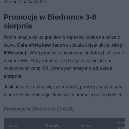
dziennie na kartę MB.
Promocje w Biedronce 3-8
sierpnia
Dobra okazja do uzupełnienia zapasów czeka na półce z
kawą.
Cała oferta kaw Jacobs
została objęta akcją „
drugi
60% taniej
”. W tej promocji obowiązuje limit
4 szt
. dziennie
na kartę MB. Żeby rabat naliczył się przy kasie, trzeba
zeskanować kartę MB. Oferta jest dostępna
od 3 do 8
sierpnia
.
Jeśli polujesz na największe obniżki, poniżej znajdziesz w
tabeli zestawienie najciekawszych promocji na ten tydzień.
Promocje w Biedronce (3-8.08)
Cena
Data
Produkt
Rabat
promo