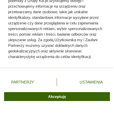
podmioty z Grupy KB.pl uzyskujemy dostęp i
przechowujemy informacje na urządzeniu oraz
przetwarzamy dane osobowe, takie jak unikalne
identyfikatory, standardowe informacje wysyłane przez
urządzenie czy dane przeglądania w celu zapewniania
Wszystkie kawy Jacobs z rabatem "drugi 60% taniej", fot.
spersonalizowanych reklam, wybór spersonalizowanych
Opracowanie własne na podstawie gazetki promocyjnej Biedronki
treści, pomiar reklam i treści, badanie odbiorców oraz
z dn. 3-8.08
ulepszanie usług. Za zgodą Użytkownika my i Zaufani
Partnerzy możemy używać dokładnych danych
geolokalizacyjnych oraz aktywnie skanować
charakterystykę urządzenia do celów identyfikacji.
Ponieważ cenimy Twoją prywatność, prosimy o zgodę na
korzystanie z tych technologii poprzez kliknięcie
„Akceptuję”. Zgoda jest dobrowolna i zawsze możesz ją
zmienić/wycofać klikając przycisk ustawień prywatności
PARTNERZY
USTAWIENIA
znajdujący się w lewym dolnym rogu strony. Niektóre
rodzaje przetwarzania danych nie wymagają zgody
użytkownika, ale masz prawo sprzeciwić się takiemu
Akceptuję
przetwarzaniu. Preferencje będą miały zastosowania tylko
na tej witrynie.