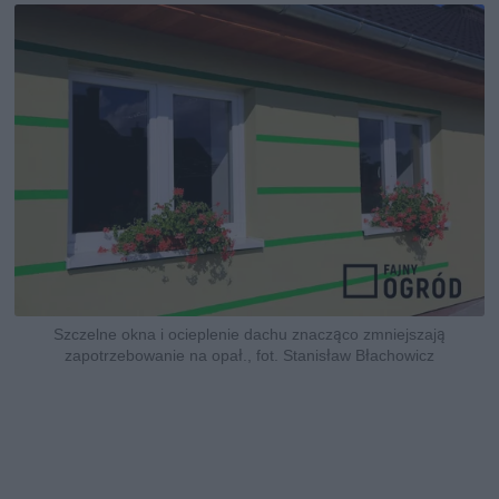
Szczelne okna i ocieplenie dachu znacząco zmniejszają
zapotrzebowanie na opał., fot. Stanisław Błachowicz