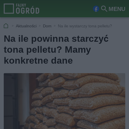
MENU
Fa
Szu
ceb
kaj
Aktualności
Dom
Na ile wystarczy tona pelletu?
ook
Na ile powinna starczyć
tona pelletu? Mamy
konkretne dane