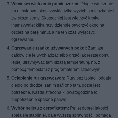
Właściwe wietrzenie pomieszczeń:
Długie wietrzenie
na uchylonym oknie zwykle tylko wyziębia mieszkanie i
zwiększa straty. Skuteczniej jest wietrzyć krótko i
intensywnie: kilka razy dziennie otworzyć okno na
oścież na parę minut, a na ten czas wyłączyć
ogrzewanie.
Ogrzewanie rzadko używanych pokoi:
Zamiast
całkowicie je wychładzać albo grzać jak resztę domu,
lepiej utrzymywać tam niższą temperaturę, np. z
pomocą termostatu z programatorem czasowym.
Ocieplenie rur grzewczych:
Rury bez izolacji oddają
ciepło po drodze, zanim trafi ono tam, gdzie jest
potrzebne. Każda stracona kilowatogodzina to
niepotrzebnie spalone paliwo.
Wybór pelletu z certyfikatem:
Pellet dobrej jakości
spala się stabilniej, daje wyższą sprawność i pomaga