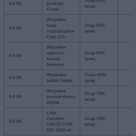
Drugi 40%
3-8.08
produkty
taniej
Frosta
Wszystkie
kawy
Drugi 50%
3-8.08
rozpuszczalne
taniej
Cafe d’Or
Wszystkie
wędzone
Drugi 60%
3-8.08
łososie
taniej
Marinero
Wszystkie
Trzeci 60%
3-8.08
sałatki Salato
taniej
Wszystkie
Drugi 70%
3-8.08
parówki Kraina
taniej
Wędlin
Lody
Familijne,
Drugi 70%
3-8.08
CARTE D’OR,
taniej
825-1000 ml