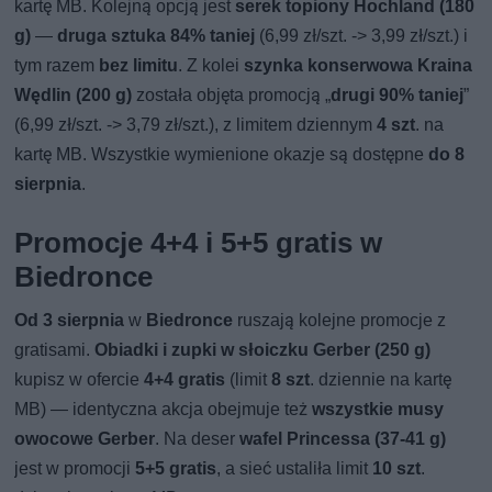
kartę MB. Kolejną opcją jest
serek topiony Hochland (180
g)
—
druga sztuka 84% taniej
(6,99 zł/szt. -> 3,99 zł/szt.) i
tym razem
bez limitu
. Z kolei
szynka konserwowa Kraina
Wędlin (200 g)
została objęta promocją „
drugi 90% taniej
”
(6,99 zł/szt. -> 3,79 zł/szt.), z limitem dziennym
4 szt
. na
kartę MB. Wszystkie wymienione okazje są dostępne
do 8
sierpnia
.
Promocje 4+4 i 5+5 gratis w
Biedronce
Od 3 sierpnia
w
Biedronce
ruszają kolejne promocje z
gratisami.
Obiadki i zupki w słoiczku Gerber (250 g)
kupisz w ofercie
4+4 gratis
(limit
8 szt
. dziennie na kartę
MB) — identyczna akcja obejmuje też
wszystkie musy
owocowe Gerber
. Na deser
wafel Princessa (37-41 g)
jest w promocji
5+5 gratis
, a sieć ustaliła limit
10 szt
.