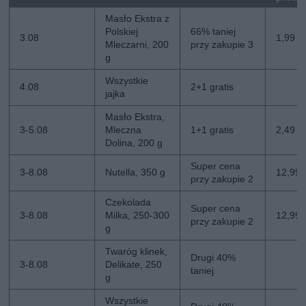
Masło Ekstra z
Polskiej
66% taniej
3.08
1,99 zł
Mleczarni, 200
przy zakupie 3
g
Wszystkie
4.08
2+1 gratis
jajka
Masło Ekstra,
3-5.08
Mleczna
1+1 gratis
2,49 zł
Dolina, 200 g
Super cena
3-8.08
Nutella, 350 g
12,99 z
przy zakupie 2
Czekolada
Super cena
3-8.08
Milka, 250-300
12,99 z
przy zakupie 2
g
Twaróg klinek,
Drugi 40%
3-8.08
Delikate, 250
taniej
g
Wszystkie