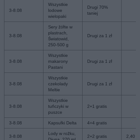
Wszystkie
Drugi 70%
3-8.08
lodowe
taniej
wielopaki
Sery żółte w
plastrach,
3-8.08
Drugi za 1 zł
Światowid,
250-500 g
Wszystkie
3-8.08
makarony
Drugi za 1 zł
Pastani
Wszystkie
3-8.08
czekolady
Drugi za 1 zł
Meltie
Wszystkie
3-8.08
tuńczyki w
2+1 gratis
puszce
3-8.08
Kapsułki Delta
4+4 gratis
Lody w rożku,
3-8.08
2+2 gratis
2,40 zł
Diuna, 270 ml