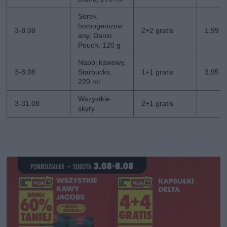
Serek
homogenizow
3-8.08
2+2 gratis
1,99 zł
any, Danio
Pouch, 120 g
Napój kawowy,
3-8.08
Starbucks,
1+1 gratis
3,95 zł
220 ml
Wszystkie
3-31.08
2+1 gratis
skyry