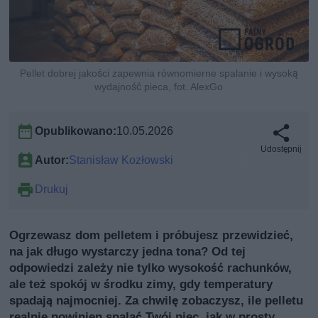
Pellet dobrej jakości zapewnia równomierne spalanie i wysoką
wydajność pieca, fot. AlexGo
Opublikowano:
10.05.2026
Udostępnij
Autor:
Stanisław Kozłowski
Drukuj
Ogrzewasz dom pelletem i próbujesz przewidzieć,
na jak długo wystarczy jedna tona? Od tej
odpowiedzi zależy nie tylko wysokość rachunków,
ale też spokój w środku zimy, gdy temperatury
spadają najmocniej. Za chwilę zobaczysz, ile pelletu
realnie powinien spalać Twój piec, jak w prosty