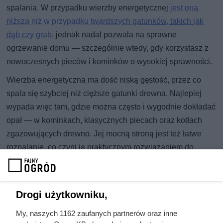
spalania. W przypadku wierzby energetycznej
jest ona
niższa niż w przypadku twardszych gatunków, takich jak
dąb czy grab
, jednak nadal pozwala na sprawne
ogrzewanie domu — szczególnie wtedy, gdy korzystasz z
nowoczesnych pieców i kominków o wysokiej sprawności.
Wierzba energetyczna ma dość niską gęstość, przez co
spala się szybciej niż cięższe gatunki drewna. Najlepiej
wypada więc tam, gdzie można często i wygodnie dokładać
opał — w kominkach, klasycznych piecach oraz kotłach
zgazowujących drewno. Jej mocną stroną jest też łatwe
rozpalanie, co czyni ją praktycznym rozwiązaniem do
szybkiego podniesienia temperatury w pomieszczeniach,
bez długiego czekania na efekt.
Na efektywność spalania i poziom emisji duży wpływ ma
Drogi użytkowniku,
również wilgotność drewna. Świeżo ścięta wierzba potrafi
My, naszych 1162 zaufanych partnerów oraz inne
mieć bardzo dużo wody — nawet powyżej 50% — co