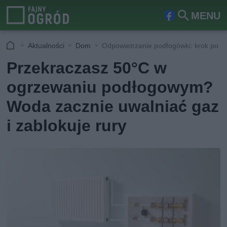
MENU
Fa
Szu
ceb
kaj
Aktualności
Dom
Odpowietrzanie podłogówki: krok po k
ook
Przekraczasz 50°C w
ogrzewaniu podłogowym?
Woda zacznie uwalniać gaz
i zablokuje rury