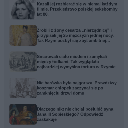
Kazali jej rozbierać się w niemal każdym
filmie. Przekleństwo polskiej seksbomby
lat 80.
Zrobili z żony cesarza „nierządnicę” i
przypisali jej 25 mężczyzn jednej nocy.
Tak Rzym pozbył się zbyt ambitnej
kobiety
Smarowali ciało miodem i zamykali
między łódkami. Tak wyglądała
najbardziej wymyślna tortura w Rzymie
Nie harówka była najgorsza. Prawdziwy
koszmar chłopek zaczynał się po
zamknięciu drzwi domu
Dlaczego nikt nie chciał poślubić syna
Jana III Sobieskiego? Odpowiedź
zaskakuje