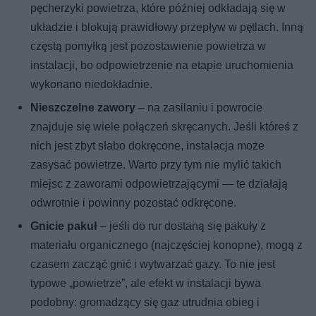
pęcherzyki powietrza, które później odkładają się w
układzie i blokują prawidłowy przepływ w pętlach. Inną
częstą pomyłką jest pozostawienie powietrza w
instalacji, bo odpowietrzenie na etapie uruchomienia
wykonano niedokładnie.
Nieszczelne zawory
– na zasilaniu i powrocie
znajduje się wiele połączeń skręcanych. Jeśli któreś z
nich jest zbyt słabo dokręcone, instalacja może
zasysać powietrze. Warto przy tym nie mylić takich
miejsc z zaworami odpowietrzającymi — te działają
odwrotnie i powinny pozostać odkręcone.
Gnicie pakuł
– jeśli do rur dostaną się pakuły z
materiału organicznego (najczęściej konopne), mogą z
czasem zacząć gnić i wytwarzać gazy. To nie jest
typowe „powietrze”, ale efekt w instalacji bywa
podobny: gromadzący się gaz utrudnia obieg i