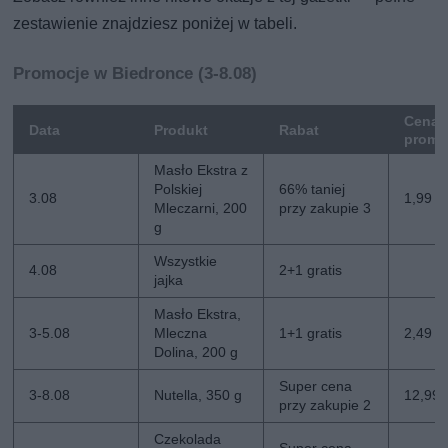
zestawienie znajdziesz poniżej w tabeli.
Promocje w Biedronce (3-8.08)
Cena
Data
Produkt
Rabat
promo
Masło Ekstra z
Polskiej
66% taniej
3.08
1,99 zł
Mleczarni, 200
przy zakupie 3
g
Wszystkie
4.08
2+1 gratis
jajka
Masło Ekstra,
3-5.08
Mleczna
1+1 gratis
2,49 zł
Dolina, 200 g
Super cena
3-8.08
Nutella, 350 g
12,99 z
przy zakupie 2
Czekolada