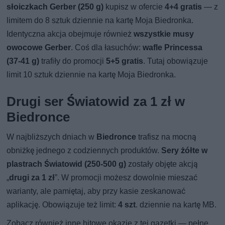
słoiczkach Gerber (250 g)
kupisz w ofercie
4+4 gratis
— z
limitem do 8 sztuk dziennie na kartę Moja Biedronka.
Identyczna akcja obejmuje również
wszystkie musy
owocowe Gerber
. Coś dla łasuchów:
wafle Princessa
(37-41 g)
trafiły do promocji
5+5 gratis
. Tutaj obowiązuje
limit 10 sztuk dziennie na kartę Moja Biedronka.
Drugi ser Światowid za 1 zł w
Biedronce
W najbliższych dniach w
Biedronce
trafisz na mocną
obniżkę jednego z codziennych produktów.
Sery żółte w
plastrach Światowid (250-500 g)
zostały objęte akcją
„
drugi za 1 zł
”. W promocji możesz dowolnie mieszać
warianty, ale pamiętaj, aby przy kasie zeskanować
aplikację. Obowiązuje też limit:
4 szt
. dziennie na kartę MB.
Zobacz również inne hitowe okazje z tej gazetki — pełne