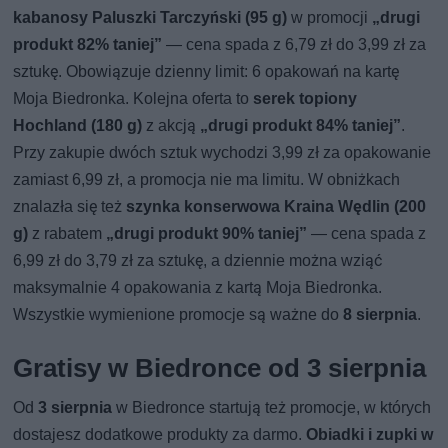
kabanosy Paluszki Tarczyński (95 g)
w promocji
„drugi
produkt 82% taniej”
— cena spada z 6,79 zł do 3,99 zł za
sztukę. Obowiązuje dzienny limit: 6 opakowań na kartę
Moja Biedronka. Kolejna oferta to
serek topiony
Hochland (180 g)
z akcją
„drugi produkt 84% taniej”
.
Przy zakupie dwóch sztuk wychodzi 3,99 zł za opakowanie
zamiast 6,99 zł, a promocja nie ma limitu. W obniżkach
znalazła się też
szynka konserwowa Kraina Wędlin (200
g)
z rabatem
„drugi produkt 90% taniej”
— cena spada z
6,99 zł do 3,79 zł za sztukę, a dziennie można wziąć
maksymalnie 4 opakowania z kartą Moja Biedronka.
Wszystkie wymienione promocje są ważne do
8 sierpnia
.
Gratisy w Biedronce od 3 sierpnia
Od
3 sierpnia
w Biedronce startują też promocje, w których
dostajesz dodatkowe produkty za darmo.
Obiadki i zupki w