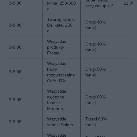
Super cena
3-8.08
Milka, 250-300
12,99 z
przy zakupie 2
g
Twaróg klinek,
Drugi 40%
3-8.08
Delikate, 250
taniej
g
Wszystkie
Drugi 40%
3-8.08
produkty
taniej
Frosta
Wszystkie
kawy
Drugi 50%
3-8.08
rozpuszczalne
taniej
Cafe d’Or
Wszystkie
wędzone
Drugi 60%
3-8.08
łososie
taniej
Marinero
Wszystkie
Trzeci 60%
3-8.08
sałatki Salato
taniej
Wszystkie