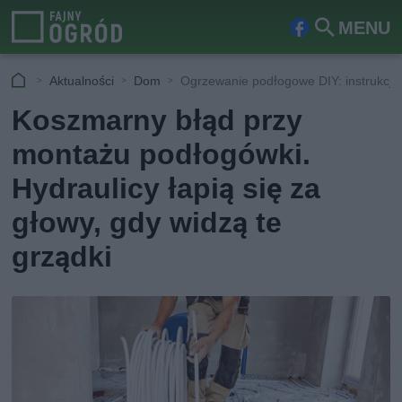
MENU
Fa
Szu
ceb
kaj
Aktualności
Dom
Ogrzewanie podłogowe DIY: instrukcja
ook
Koszmarny błąd przy
montażu podłogówki.
Hydraulicy łapią się za
głowy, gdy widzą te
grządki