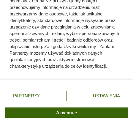
podmioty z Grupy KB.pl uzyskujemy dostęp i
Czytaj także:
przechowujemy informacje na urządzeniu oraz
przetwarzamy dane osobowe, takie jak unikalne
identyfikatory, standardowe informacje wysyłane przez
Nie daj sobie wmówić, że podłogówka jest
urządzenie czy dane przeglądania w celu zapewniania
obowiązkowa przy pompie ciepła. To zależy od
spersonalizowanych reklam, wybór spersonalizowanych
kilku rzeczy
treści, pomiar reklam i treści, badanie odbiorców oraz
ulepszanie usług. Za zgodą Użytkownika my i Zaufani
Ile wełny potrzeba na poddasze? Ten prosty błąd
Partnerzy możemy używać dokładnych danych
może kosztować całą paletę
geolokalizacyjnych oraz aktywnie skanować
charakterystykę urządzenia do celów identyfikacji.
Ponieważ cenimy Twoją prywatność, prosimy o zgodę na
Miało być tanio, a rachunki mocno wzrosły. O tej
korzystanie z tych technologii poprzez kliknięcie
wadzie ogrzewania na podczerwień mówi się
„Akceptuję”. Zgoda jest dobrowolna i zawsze możesz ją
rzadko
zmienić/wycofać klikając przycisk ustawień prywatności
PARTNERZY
USTAWIENIA
znajdujący się w lewym dolnym rogu strony. Niektóre
Podłogówka grzeje nierówno i bulgocze?
rodzaje przetwarzania danych nie wymagają zgody
Sprawdź ten mały element przy rozdzielaczu
użytkownika, ale masz prawo sprzeciwić się takiemu
Akceptuję
przetwarzaniu. Preferencje będą miały zastosowania tylko
na tej witrynie.
Prąd w ogrodzie może być niebezpieczny. Tych