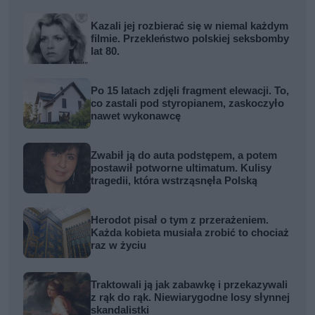
Kazali jej rozbierać się w niemal każdym
filmie. Przekleństwo polskiej seksbomby
lat 80.
Po 15 latach zdjęli fragment elewacji. To,
co zastali pod styropianem, zaskoczyło
nawet wykonawcę
Zwabił ją do auta podstępem, a potem
postawił potworne ultimatum. Kulisy
tragedii, która wstrząsnęła Polską
Herodot pisał o tym z przerażeniem.
Każda kobieta musiała zrobić to chociaż
raz w życiu
Traktowali ją jak zabawkę i przekazywali
z rąk do rąk. Niewiarygodne losy słynnej
skandalistki