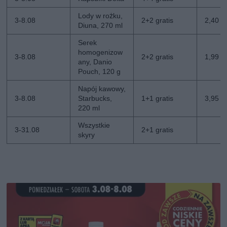
Lody w rożku,
3-8.08
2+2 gratis
2,40 zł
Diuna, 270 ml
Serek
homogenizow
3-8.08
2+2 gratis
1,99 zł
any, Danio
Pouch, 120 g
Napój kawowy,
3-8.08
Starbucks,
1+1 gratis
3,95 zł
220 ml
Wszystkie
3-31.08
2+1 gratis
skyry