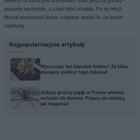
drewno na ziemi pod brezentem, mieli jeszcze gorzej –
pojawiły się korniki, a część kłód zmiękła. Po tej lekcji
Michał postanowił jedno: najpierw spalać to, co leżało
najdłużej.
Najpopularniejsze artykuły
Wyrzucasz ten kawałek imbiru? Za kilka
miesięcy możesz tego żałować
Jedyny groźny pająk w Polsce właśnie
wchodzi do domów. Polacy nie wiedzą,
jak reagować