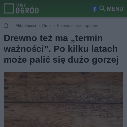
MENU
Fa
Szu
ceb
kaj
Aktualności
Dom
Palenie starym opałem
ook
Drewno też ma „termin
ważności”. Po kilku latach
może palić się dużo gorzej