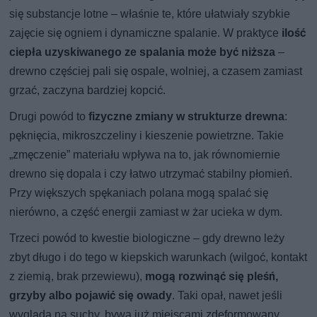
się substancje lotne – właśnie te, które ułatwiały szybkie
zajęcie się ogniem i dynamiczne spalanie. W praktyce
ilość
ciepła uzyskiwanego ze spalania może być niższa
–
drewno częściej pali się ospale, wolniej, a czasem zamiast
grzać, zaczyna bardziej kopcić.
Drugi powód to
fizyczne zmiany w strukturze drewna
:
pęknięcia, mikroszczeliny i kieszenie powietrzne. Takie
„zmęczenie” materiału wpływa na to, jak równomiernie
drewno się dopala i czy łatwo utrzymać stabilny płomień.
Przy większych spękaniach polana mogą spalać się
nierówno, a część energii zamiast w żar ucieka w dym.
Trzeci powód to kwestie biologiczne – gdy drewno leży
zbyt długo i do tego w kiepskich warunkach (wilgoć, kontakt
z ziemią, brak przewiewu),
mogą rozwinąć się pleśń,
grzyby albo pojawić się owady
. Taki opał, nawet jeśli
wygląda na suchy, bywa już miejscami zdeformowany,