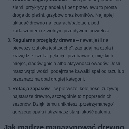
ziemi, przykryty plandeką i bez przewiewu to prosta
droga do pleśni, grzybów oraz korników. Najlepiej
układać drewno na legarach/paletach, pod
zadaszeniem i z wolnym przepływem powietrza.
Regularne przeglądy drewna
– nawet jeśli na
pierwszy rzut oka jest „suche”, zaglądaj na czoła i
krawędzie: szukaj pęknięć, przebarwień, miękkich
miejsc, śladów gnicia albo aktywności owadów. Jeśli
masz wątpliwości, podejrzane kawałki spal od razu lub
przeznacz na opał drugiej kategorii.
Rotacja zapasów
– w pierwszej kolejności zużywaj
najstarsze drewno, szczególnie to z poprzednich
sezonów. Dzięki temu unikniesz „przetrzymanego”,
gorszego opału i utrzymasz stałą jakość palenia.
Jak mądrze magazynować drewno