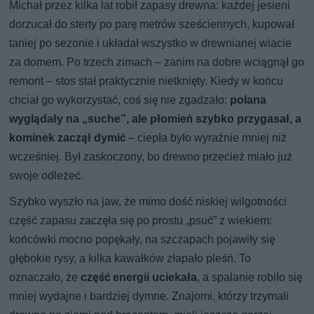
Michał przez kilka lat robił zapasy drewna: każdej jesieni
dorzucał do sterty po parę metrów sześciennych, kupował
taniej po sezonie i układał wszystko w drewnianej wiacie
za domem. Po trzech zimach – zanim na dobre wciągnął go
remont – stos stał praktycznie nietknięty. Kiedy w końcu
chciał go wykorzystać, coś się nie zgadzało:
polana
wyglądały na „suche”, ale płomień szybko przygasał, a
kominek zaczął dymić
– ciepła było wyraźnie mniej niż
wcześniej. Był zaskoczony, bo drewno przecież miało już
swoje odleżeć.
Szybko wyszło na jaw, że mimo dość niskiej wilgotności
część zapasu zaczęła się po prostu „psuć” z wiekiem:
końcówki mocno popękały, na szczapach pojawiły się
głębokie rysy, a kilka kawałków złapało pleśń. To
oznaczało, że
część energii uciekała
, a spalanie robiło się
mniej wydajne i bardziej dymne. Znajomi, którzy trzymali