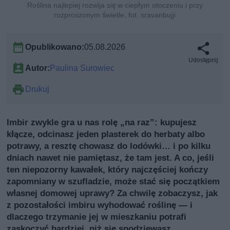
Roślina najlepiej rozwija się w ciepłym otoczeniu i przy
rozproszonym świetle, fot. sravanbujji
Opublikowano:
05.08.2026
Udostępnij
Autor:
Paulina Surowiec
Drukuj
Imbir zwykle gra u nas rolę „na raz”: kupujesz
kłącze, odcinasz jeden plasterek do herbaty albo
potrawy, a resztę chowasz do lodówki… i po kilku
dniach nawet nie pamiętasz, że tam jest. A co, jeśli
ten niepozorny kawałek, który najczęściej kończy
zapomniany w szufladzie, może stać się początkiem
własnej domowej uprawy? Za chwilę zobaczysz, jak
z pozostałości imbiru wyhodować roślinę — i
dlaczego trzymanie jej w mieszkaniu potrafi
zaskoczyć bardziej, niż się spodziewasz.