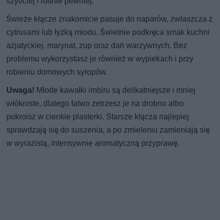
szybciej i rośnie pewniej.
Świeże kłącze znakomicie pasuje do naparów, zwłaszcza z
cytrusami lub łyżką miodu. Świetnie podkręca smak kuchni
azjatyckiej, marynat, zup oraz dań warzywnych. Bez
problemu wykorzystasz je również w wypiekach i przy
robieniu domowych syropów.
Uwaga!
Młode kawałki imbiru są delikatniejsze i mniej
włókniste, dlatego łatwo zetrzesz je na drobno albo
pokroisz w cienkie plasterki. Starsze kłącza najlepiej
sprawdzają się do suszenia, a po zmieleniu zamieniają się
w wyrazistą, intensywnie aromatyczną przyprawę.