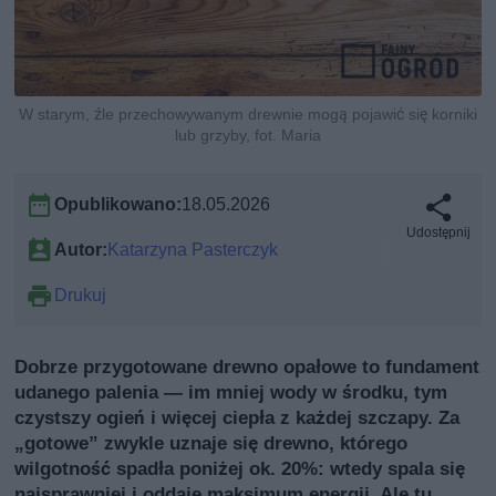
W starym, źle przechowywanym drewnie mogą pojawić się korniki
lub grzyby, fot. Maria
Opublikowano:
18.05.2026
Udostępnij
Autor:
Katarzyna Pasterczyk
Drukuj
Dobrze przygotowane drewno opałowe to fundament
udanego palenia — im mniej wody w środku, tym
czystszy ogień i więcej ciepła z każdej szczapy. Za
„gotowe” zwykle uznaje się drewno, którego
wilgotność spadła poniżej ok. 20%: wtedy spala się
najsprawniej i oddaje maksimum energii. Ale tu