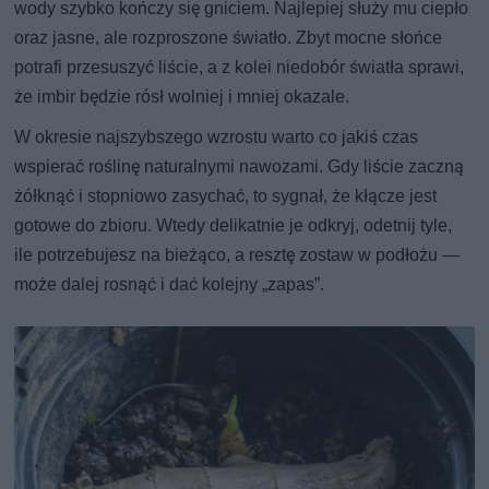
wody szybko kończy się gniciem. Najlepiej służy mu ciepło
oraz jasne, ale rozproszone światło. Zbyt mocne słońce
potrafi przesuszyć liście, a z kolei niedobór światła sprawi,
że imbir będzie rósł wolniej i mniej okazale.
W okresie najszybszego wzrostu warto co jakiś czas
wspierać roślinę naturalnymi nawozami. Gdy liście zaczną
żółknąć i stopniowo zasychać, to sygnał, że kłącze jest
gotowe do zbioru. Wtedy delikatnie je odkryj, odetnij tyle,
ile potrzebujesz na bieżąco, a resztę zostaw w podłożu —
może dalej rosnąć i dać kolejny „zapas”.