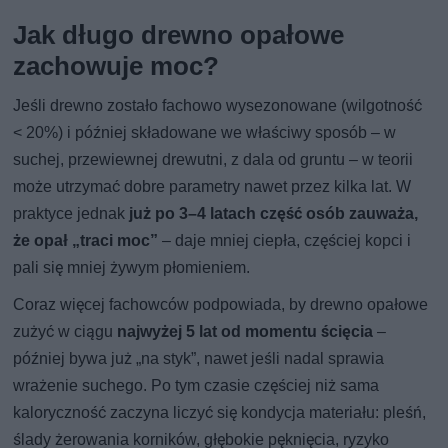
Jak długo drewno opałowe
zachowuje moc?
Jeśli drewno zostało fachowo wysezonowane (wilgotność
< 20%) i później składowane we właściwy sposób – w
suchej, przewiewnej drewutni, z dala od gruntu – w teorii
może utrzymać dobre parametry nawet przez kilka lat. W
praktyce jednak
już po 3–4 latach część osób zauważa,
że opał „traci moc”
– daje mniej ciepła, częściej kopci i
pali się mniej żywym płomieniem.
Coraz więcej fachowców podpowiada, by drewno opałowe
zużyć w ciągu
najwyżej 5 lat od momentu ścięcia
–
później bywa już „na styk”, nawet jeśli nadal sprawia
wrażenie suchego. Po tym czasie częściej niż sama
kaloryczność zaczyna liczyć się kondycja materiału: pleśń,
ślady żerowania korników, głębokie pęknięcia, ryzyko