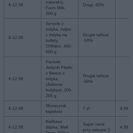
naturalny,
6-12.08
Drugi -50%
Farm Milk,
200 g
Sznycle z
indyka, mięso
z indyka na
Drugie tańsze
6-12.08
kotlety,
-50%
O!Mięso, 400-
500 g
Parówki
Jedynki Filetki
z filetem z
Drugie tańsze
6-12.08
indyka,
-50%
Ulubione,
Indykpol, 200-
205 g
Słonecznik
6-12.08
7 zł
4,99 zł
kapelusz
Kiełbasa
Super cena
6-12.08
śląska, Well
4,99 z
przy zakupie 2
Done, 550 g