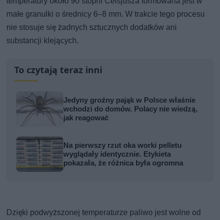
temperatury około 90 stopni Celsjusza formowana jest w
małe granulki o średnicy 6–8 mm. W trakcie tego procesu
nie stosuje się żadnych sztucznych dodatków ani
substancji klejących.
To czytają teraz inni
Jedyny groźny pająk w Polsce właśnie
wchodzi do domów. Polacy nie wiedzą,
jak reagować
Na pierwszy rzut oka worki pelletu
wyglądały identycznie. Etykieta
pokazała, że różnica była ogromna
Dzięki podwyższonej temperaturze paliwo jest wolne od