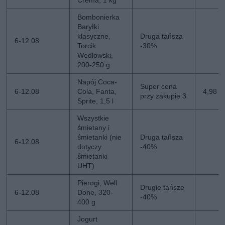
Bombonierka
Baryłki
klasyczne,
Druga tańsza
6-12.08
Torcik
-30%
Wedlowski,
200-250 g
Napój Coca-
Super cena
6-12.08
Cola, Fanta,
4,98 zł
przy zakupie 3
Sprite, 1,5 l
Wszystkie
śmietany i
śmietanki (nie
Druga tańsza
6-12.08
dotyczy
-40%
śmietanki
UHT)
Pierogi, Well
Drugie tańsze
6-12.08
Done, 320-
-40%
400 g
Jogurt