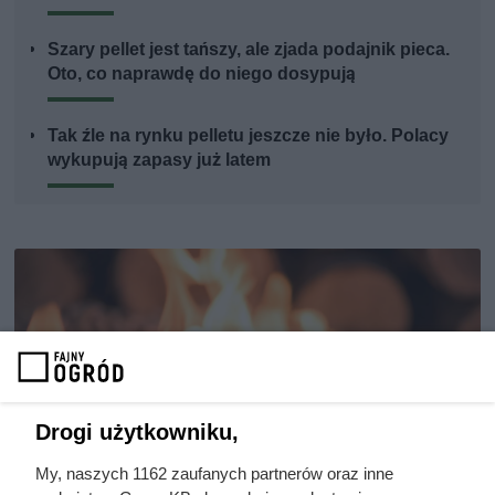
Szary pellet jest tańszy, ale zjada podajnik pieca.
Oto, co naprawdę do niego dosypują
Tak źle na rynku pelletu jeszcze nie było. Polacy
wykupują zapasy już latem
Drogi użytkowniku,
My, naszych 1162 zaufanych partnerów oraz inne