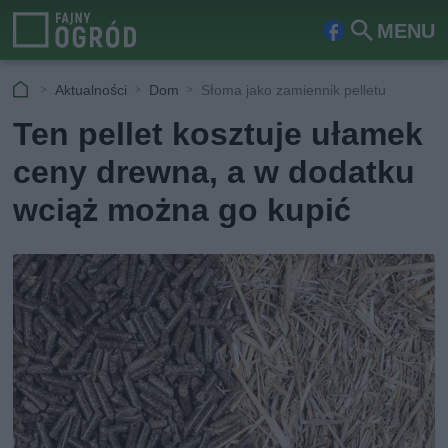
MENU
Fa
Szu
ceb
kaj
Aktualności
Dom
Słoma jako zamiennik pelletu
ook
Ten pellet kosztuje ułamek
ceny drewna, a w dodatku
wciąż można go kupić