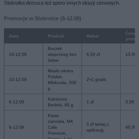
Stokrotka dorzuca też sporo innych okazji cenowych.
Promocje w Stokrotce (6-12.08)
Cena
Data
Produkt
Rabat
promo
Boczek
10-12.08
wieprzowy bez
6,50 zł
13,99 
żeber
Masło ekstra
Polskie,
10-12.08
2+1 gratis
Mlekovita, 200
g
Kabanosy
6-12.08
1 zł
3,99 zł
Berlinki, 85 g
Kawa
ziarnista, MK
5 zł taniej z
6-12.08
Cafe
49,99 z
aplikacją
Premium,
Crema, 1 kg