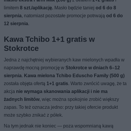
limitem
8 szt./aplikację.
Masło będzie taniej
od 6 do 8
sierpnia
, natomiast pozostałe promocje potrwają
od 6 do
12 sierpnia
.
Kawa Tchibo 1+1 gratis w
Stokrotce
Jedna z najchętniej wybieranych kaw mielonych wpadła w
naprawdę mocną promocję w
Stokrotce w dniach 6–12
sierpnia
.
Kawa mielona Tchibo Eduscho Family (500 g)
została objęta ofertą
1+1 gratis
. Warto zwrócić uwagę, że ta
akcja
nie wymaga skanowania aplikacji i nie ma
żadnych limitów
, więc można spokojnie zrobić większy
zapas. To też oznacza jedno: przy takiej ofercie produkt
może szybko znikać z półek.
Na tym jednak nie koniec — poza wspomnianą kawą