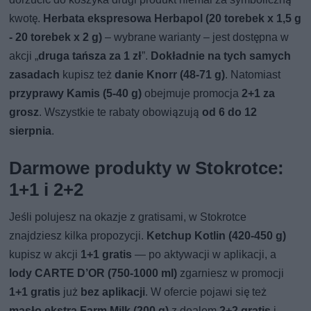
kwotę.
Herbata ekspresowa Herbapol (20 torebek x 1,5 g
- 20 torebek x 2 g)
– wybrane warianty – jest dostępna w
akcji „
druga tańsza za 1 zł
”.
Dokładnie na tych samych
zasadach
kupisz też
danie Knorr (48-71 g)
. Natomiast
przyprawy Kamis (5-40 g)
obejmuje promocja
2+1 za
grosz
. Wszystkie te rabaty obowiązują
od 6 do 12
sierpnia
.
Darmowe produkty w Stokrotce:
1+1 i 2+2
Jeśli polujesz na okazje z gratisami, w Stokrotce
znajdziesz kilka propozycji.
Ketchup Kotlin (420-450 g)
kupisz w akcji
1+1 gratis
— po aktywacji w aplikacji, a
lody CARTE D’OR (750-1000 ml)
zgarniesz w promocji
1+1 gratis
już
bez aplikacji
. W ofercie pojawi się też
masło ekstra Farm Milk (200 g)
z dealem
2+2 gratis
i