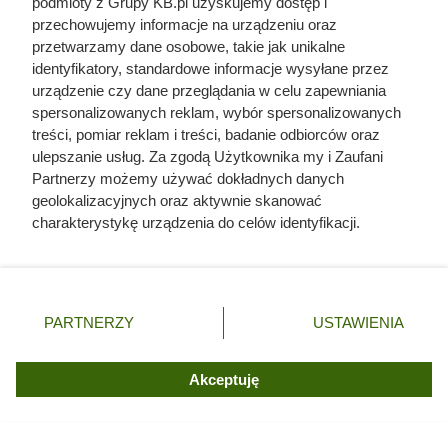
podmioty z Grupy KB.pl uzyskujemy dostęp i
przechowujemy informacje na urządzeniu oraz
przetwarzamy dane osobowe, takie jak unikalne
identyfikatory, standardowe informacje wysyłane przez
Popiół z pelletu mówi wszystko: 5
urządzenie czy dane przeglądania w celu zapewniania
sygnałów, że palisz byle czym
spersonalizowanych reklam, wybór spersonalizowanych
treści, pomiar reklam i treści, badanie odbiorców oraz
ulepszanie usług. Za zgodą Użytkownika my i Zaufani
Partnerzy możemy używać dokładnych danych
geolokalizacyjnych oraz aktywnie skanować
charakterystykę urządzenia do celów identyfikacji.
Ponieważ cenimy Twoją prywatność, prosimy o zgodę na
korzystanie z tych technologii poprzez kliknięcie
„Akceptuję”. Zgoda jest dobrowolna i zawsze możesz ją
zmienić/wycofać klikając przycisk ustawień prywatności
PARTNERZY
USTAWIENIA
znajdujący się w lewym dolnym rogu strony. Niektóre
rodzaje przetwarzania danych nie wymagają zgody
użytkownika, ale masz prawo sprzeciwić się takiemu
Akceptuję
przetwarzaniu. Preferencje będą miały zastosowania tylko
na tej witrynie.