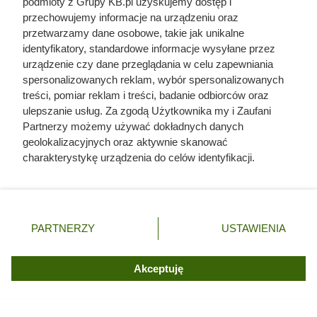
podmioty z Grupy KB.pl uzyskujemy dostęp i
przechowujemy informacje na urządzeniu oraz
przetwarzamy dane osobowe, takie jak unikalne
Czytaj także:
identyfikatory, standardowe informacje wysyłane przez
urządzenie czy dane przeglądania w celu zapewniania
spersonalizowanych reklam, wybór spersonalizowanych
Ocieplił dach pianką PUR. W trakcie letnich
treści, pomiar reklam i treści, badanie odbiorców oraz
upałów wszedł na poddasze i zaczęły się
ulepszanie usług. Za zgodą Użytkownika my i Zaufani
problemy
Partnerzy możemy używać dokładnych danych
geolokalizacyjnych oraz aktywnie skanować
Polacy po cichu montują to obok domów. Po tylu
charakterystykę urządzenia do celów identyfikacji.
latach mikroturbina wiatrowa zacznie pracować
Ponieważ cenimy Twoją prywatność, prosimy o zgodę na
na czysty zysk
korzystanie z tych technologii poprzez kliknięcie
„Akceptuję”. Zgoda jest dobrowolna i zawsze możesz ją
zmienić/wycofać klikając przycisk ustawień prywatności
Do prania wodociąg, do ogrodu studnia.
PARTNERZY
USTAWIENIA
znajdujący się w lewym dolnym rogu strony. Niektóre
Właściciel domu ujawnia, ile zaoszczędził na
rodzaje przetwarzania danych nie wymagają zgody
hybrydzie
użytkownika, ale masz prawo sprzeciwić się takiemu
Akceptuję
przetwarzaniu. Preferencje będą miały zastosowania tylko
Zamontował pompę ciepła. Po pierwszej zimie
na tej witrynie.
okazało się, że nie wszystko wyglądało jak w