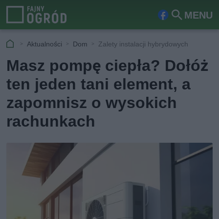
MENU
Fa
Szu
ceb
kaj
Aktualności
Dom
Zalety instalacji hybrydowych
ook
Masz pompę ciepła? Dołóż
ten jeden tani element, a
zapomnisz o wysokich
rachunkach