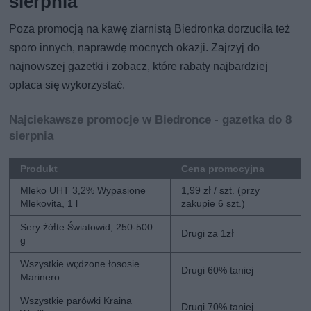
sierpnia
Poza promocją na kawę ziarnistą Biedronka dorzuciła też
sporo innych, naprawdę mocnych okazji. Zajrzyj do
najnowszej gazetki i zobacz, które rabaty najbardziej
opłaca się wykorzystać.
Najciekawsze promocje w Biedronce - gazetka do 8
sierpnia
Produkt
Cena promocyjna
Mleko UHT 3,2% Wypasione
1,99 zł / szt. (przy
Mlekovita, 1 l
zakupie 6 szt.)
Sery żółte Światowid, 250-500
Drugi za 1zł
g
Wszystkie wędzone łososie
Drugi 60% taniej
Marinero
Wszystkie parówki Kraina
Drugi 70% taniej