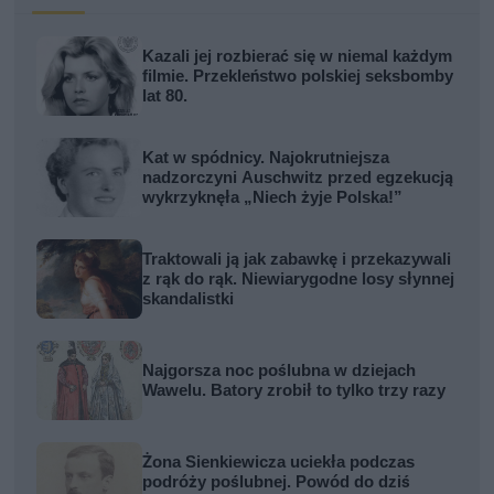
Kazali jej rozbierać się w niemal każdym
filmie. Przekleństwo polskiej seksbomby
lat 80.
Kat w spódnicy. Najokrutniejsza
nadzorczyni Auschwitz przed egzekucją
wykrzyknęła „Niech żyje Polska!”
Traktowali ją jak zabawkę i przekazywali
z rąk do rąk. Niewiarygodne losy słynnej
skandalistki
Najgorsza noc poślubna w dziejach
Wawelu. Batory zrobił to tylko trzy razy
Żona Sienkiewicza uciekła podczas
podróży poślubnej. Powód do dziś