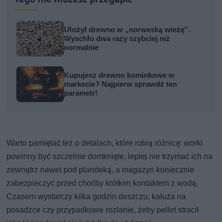
Ułożył drewno w „norweską wieżę”.
Wyschło dwa razy szybciej niż
normalnie
Kupujesz drewno kominkowe w
markecie? Najpierw sprawdź ten
parametr!
Warto pamiętać też o detalach, które robią różnicę: worki
powinny być szczelnie domknięte, lepiej nie trzymać ich na
zewnątrz nawet pod plandeką, a magazyn koniecznie
zabezpieczyć przed choćby krótkim kontaktem z wodą.
Czasem wystarczy kilka godzin deszczu, kałuża na
posadzce czy przypadkowe rozlanie, żeby pellet stracił