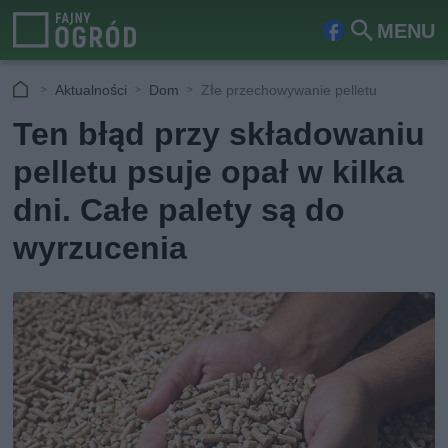
MENU
Fa
Szu
ceb
kaj
Aktualności
Dom
Złe przechowywanie pelletu
ook
Ten błąd przy składowaniu
pelletu psuje opał w kilka
dni. Całe palety są do
wyrzucenia