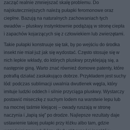
zacząć realnie zmniejszać skalę problemu. Do
najskuteczniejszych należą pułapki feromonowe oraz
cieplne. Bazują na naturalnych zachowaniach tych
owadów – pluskwy instynktownie podążają w stronę ciepła
i zapachów kojarzących się z człowiekiem lub zwierzętami.
Takie pułapki konstruuje się tak, by po wejściu do środka
insekt nie miał już jak się wydostać. Często stosuje się w
nich lepkie wkłady, do których pluskwy przyklejają się, a
następnie giną. Warto znać również domowe patenty, które
potrafią działać zaskakująco dobrze. Przykładem jest suchy
lód: podczas sublimacji uwalnia dwutlenek węgla, który
imituje ludzki oddech i silnie przyciąga pluskwy. Wystarczy
postawić miseczkę z suchym lodem na warstwie lepu lub
na mocnej taśmie klejącej – owady ruszają w stronę
naczynia i „łapią się” po drodze. Najlepsze rezultaty daje
ustawienie takiej pułapki przy łóżku albo tam, gdzie