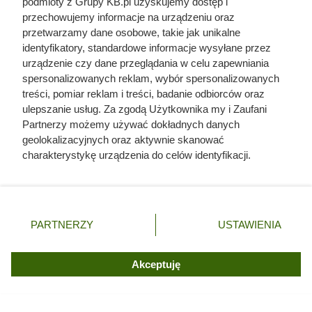
podmioty z Grupy KB.pl uzyskujemy dostęp i
zaczął palić, pojawił się poważny problem
przechowujemy informacje na urządzeniu oraz
przetwarzamy dane osobowe, takie jak unikalne
Zamiast wydawać fortunę na drewno i
identyfikatory, standardowe informacje wysyłane przez
ekogroszek. Polacy robią opał z domowych
urządzenie czy dane przeglądania w celu zapewniania
odpadów
spersonalizowanych reklam, wybór spersonalizowanych
treści, pomiar reklam i treści, badanie odbiorców oraz
ulepszanie usług. Za zgodą Użytkownika my i Zaufani
Większość z nas robi to odwrotnie. Zrób ten jeden
Partnerzy możemy używać dokładnych danych
krok, a szyba w kominku przestanie czernieć
geolokalizacyjnych oraz aktywnie skanować
charakterystykę urządzenia do celów identyfikacji.
Tak tnij i susz drewno do kominka, a będzie palić
Ponieważ cenimy Twoją prywatność, prosimy o zgodę na
się dwa razy dłużej
korzystanie z tych technologii poprzez kliknięcie
„Akceptuję”. Zgoda jest dobrowolna i zawsze możesz ją
zmienić/wycofać klikając przycisk ustawień prywatności
Kupił piec na pellet w dobrej cenie. Dopiero
PARTNERZY
USTAWIENIA
znajdujący się w lewym dolnym rogu strony. Niektóre
instalator pokazał prawdziwy koszt inwestycji
rodzaje przetwarzania danych nie wymagają zgody
użytkownika, ale masz prawo sprzeciwić się takiemu
Akceptuję
przetwarzaniu. Preferencje będą miały zastosowania tylko
na tej witrynie.