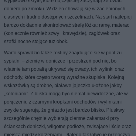
wyjątkowo skryte, które najczęściej zaczynają żerować
dopiero po zmroku. W dzień chowają się w zacienionych,
ciasnych i trudno dostępnych szczelinach. Na start najlepiej
bardzo dokładnie skontrolować strefę łóżka: ramę, materac
(koniecznie również szwy i krawędzie), zagłówek oraz
szafki nocne stojące tuż obok.
Warto sprawdzić także rośliny znajdujące się w pobliżu
sypialni – ziemię w doniczce i przestrzeń pod nią, bo
właśnie tam potrafią ukrywać się owady, ich wylinki oraz
odchody, które często tworzą wyraźne skupiska. Kolejną
wskazówką są drobne, białawe jajeczka ułożone jakby
„koloniami”. Z bliska mogą być niemal niewidoczne, ale w
połączeniu z czarnymi kropkami odchodów i wylinkami
zwykle sugerują, że gniazdo jest bardzo blisko. Pluskwy
szczególnie chętnie wybierają ciemne zakamarki przy
ściankach doniczki, wilgotne podłoże, zwisające liście oraz
miejsca między korzeniami. Dlatego tak łatwo je przeoczyć