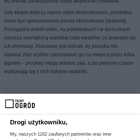
wcześniej zauważyliśmy ślady aktywności insektów.
Gdy kłopot dotyczy rejonu roślin doniczkowych, przydatna
może być sproszkowana ziemia okrzemkowa (diatomit).
Rozsypana wokół roślin, na podstawkach i w doniczkach
narusza zewnętrzną warstwę ciała owadów, co prowadzi do
ich eliminacji. Kluczowe jest jednak, by proszku nie
usuwać zbyt szybko i pozostawić go na miejscu przez kilka
tygodni – pluskwy mogą składać jaja, a po pewnym czasie
wykluwają się z nich kolejne osobniki.
Czytaj także:
Tych gatunków drewna unikaj do kominka. Mogą
zniszczyć przewód kominowy [LISTA]
Drogi użytkowniku,
My, naszych 1162 zaufanych partnerów oraz inne
Zamówił pięć ton pelletu w świetnej cenie. Gdy