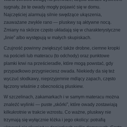
sygnały, że te owady mogły pojawić się w domu.
Najczęściej alarmują silnie swędzące ukąszenia,
zauważane zwykle rano — pluskwy są aktywne nocą.
Zmiany na skórze często układają się w charakterystyczne
„linie” albo występują w małych skupiskach.
Czujność powinny zwiększyć także drobne, ciemne kropki
na pościeli lub materacu (to odchody) oraz punktowe
plamki krwi na prześcieradle, które mogą powstać, gdy
przypadkowo przygnieciesz owada. Niekiedy da się też
wyczuć słodkawy, nieprzyjemnie mdlący zapach, często
łączony właśnie z obecnością pluskiew.
W szczelinach, zakamarkach i w samym materacu można
znaleźć wylinki — puste „skórki”, które owady zostawiają
kilkukrotnie w trakcie wzrostu. Co ważne, pluskwy nie
trzymają się wyłącznie łóżka i jego okolicy: potrafią