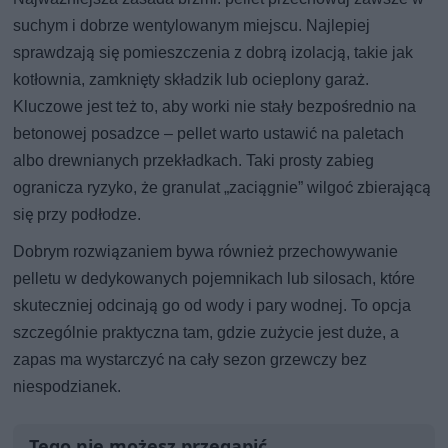
suchym i dobrze wentylowanym miejscu. Najlepiej
sprawdzają się pomieszczenia z dobrą izolacją, takie jak
kotłownia, zamknięty składzik lub ocieplony garaż.
Kluczowe jest też to, aby worki nie stały bezpośrednio na
betonowej posadzce – pellet warto ustawić na paletach
albo drewnianych przekładkach. Taki prosty zabieg
ogranicza ryzyko, że granulat „zaciągnie” wilgoć zbierającą
się przy podłodze.
Dobrym rozwiązaniem bywa również przechowywanie
pelletu w dedykowanych pojemnikach lub silosach, które
skuteczniej odcinają go od wody i pary wodnej. To opcja
szczególnie praktyczna tam, gdzie zużycie jest duże, a
zapas ma wystarczyć na cały sezon grzewczy bez
niespodzianek.
Tego nie możesz przegapić