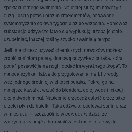
spektakularnego kwitnienia. Najlepiej służą im nawozy z
dużą ilością potasu oraz mikroelementów, podawane
systematycznie co dwa tygodnie aż do września. Ponieważ
substancje odżywcze łatwo się wypłukują, trzeba je stale
uzupełniać, inaczej rośliny szybko zwalniają tempo.
Jeśli nie chcesz używać chemicznych nawozów, możesz
zrobić surfiniom prostą, domową odżywkę z buraka, która
potrafi postawić je na nogi i dodać im wyraźnego „kopa”. To
metoda szybka i łatwa do przygotowania: na 1 litr wody
weź jednego średniej wielkości buraka. Pokrój go na
mniejsze kawałki, wrzuć do blendera, dolej wodę i miksuj
około dwóch minut. Następnie przecedź całość przez sitko i
przelej płyn do butelki. Taką odżywką podlewaj surfinie raz
w miesiącu — szczególnie wtedy, gdy widzisz, że
zaczynają słabnąć albo kwiatów jest mniej, niż zwykle.