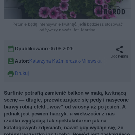
Petunie będą intensywnie kwitnąć, jeśli będziesz stosować
odżywczy nawóz, fot. Martina
Opublikowano:
06.08.2026
Udostępnij
Autor:
Katarzyna Kaźmierczak-Milewska
Drukuj
Surfinie potrafią zamienić balkon w małą, kwitnącą
scenę — długie, przewieszające się pędy i nasycone
barwy robią efekt „wow” od wiosny aż po jesień. A
jednak jest pewien haczyk: u większości z nas
rzadko wyglądają tak spektakularnie jak na
katalogowych zdjęciach, nawet gdy wydaje się, że
robimy wszystko jak trzeba. Powód jest zaskakująco