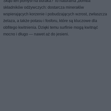
Skąd ten pomysł na buraka? To naturalna „bomba”
składników odżywczych: dostarcza minerałów
wspierających korzenie i pobudzających wzrost, zwłaszcza
żelaza, a także potasu i fosforu, które są kluczowe dla
obfitego kwitnienia. Dzięki temu surfinie mogą kwitnąć
mocno i długo — nawet aż do jesieni.