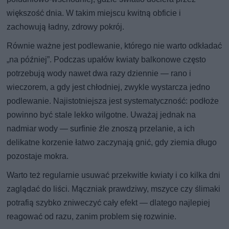
większość dnia. W takim miejscu kwitną obficie i
zachowują ładny, zdrowy pokrój.
Równie ważne jest podlewanie, którego nie warto odkładać
„na później”. Podczas upałów kwiaty balkonowe często
potrzebują wody nawet dwa razy dziennie — rano i
wieczorem, a gdy jest chłodniej, zwykle wystarcza jedno
podlewanie. Najistotniejsza jest systematyczność: podłoże
powinno być stale lekko wilgotne. Uważaj jednak na
nadmiar wody — surfinie źle znoszą przelanie, a ich
delikatne korzenie łatwo zaczynają gnić, gdy ziemia długo
pozostaje mokra.
Warto też regularnie usuwać przekwitłe kwiaty i co kilka dni
zaglądać do liści. Mączniak prawdziwy, mszyce czy ślimaki
potrafią szybko zniweczyć cały efekt — dlatego najlepiej
reagować od razu, zanim problem się rozwinie.