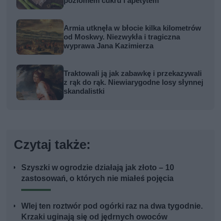
poziomem cukru i apetytem
Armia utknęła w błocie kilka kilometrów
od Moskwy. Niezwykła i tragiczna
wyprawa Jana Kazimierza
Traktowali ją jak zabawkę i przekazywali
z rąk do rąk. Niewiarygodne losy słynnej
skandalistki
Czytaj także:
Szyszki w ogrodzie działają jak złoto – 10
zastosowań, o których nie miałeś pojęcia
Wlej ten roztwór pod ogórki raz na dwa tygodnie.
Krzaki uginają się od jędrnych owoców