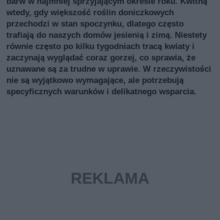
barw w najmniej sprzyjającym okresie roku. Kwitną
wtedy, gdy większość roślin doniczkowych
przechodzi w stan spoczynku, dlatego często
trafiają do naszych domów jesienią i zimą. Niestety
równie często po kilku tygodniach tracą kwiaty i
zaczynają wyglądać coraz gorzej, co sprawia, że
uznawane są za trudne w uprawie. W rzeczywistości
nie są wyjątkowo wymagające, ale potrzebują
specyficznych warunków i delikatnego wsparcia.