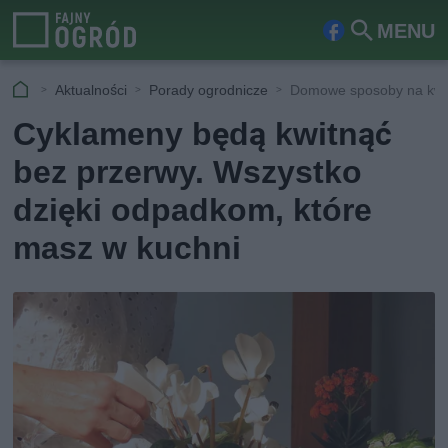
MENU
Fa
Szu
ceb
kaj
Aktualności
Porady ogrodnicze
Domowe sposoby na kwi
ook
Cyklameny będą kwitnąć
bez przerwy. Wszystko
dzięki odpadkom, które
masz w kuchni