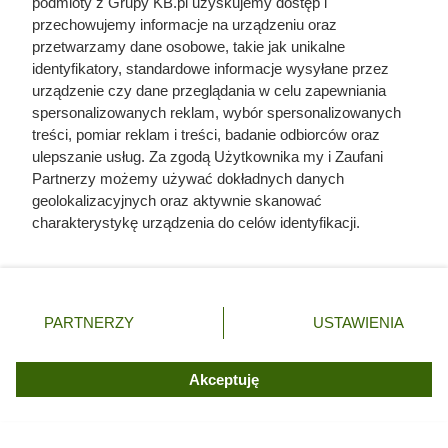
podmioty z Grupy KB.pl uzyskujemy dostęp i
przechowujemy informacje na urządzeniu oraz
przetwarzamy dane osobowe, takie jak unikalne
identyfikatory, standardowe informacje wysyłane przez
urządzenie czy dane przeglądania w celu zapewniania
spersonalizowanych reklam, wybór spersonalizowanych
treści, pomiar reklam i treści, badanie odbiorców oraz
ulepszanie usług. Za zgodą Użytkownika my i Zaufani
Partnerzy możemy używać dokładnych danych
geolokalizacyjnych oraz aktywnie skanować
charakterystykę urządzenia do celów identyfikacji.
Ponieważ cenimy Twoją prywatność, prosimy o zgodę na
korzystanie z tych technologii poprzez kliknięcie
„Akceptuję”. Zgoda jest dobrowolna i zawsze możesz ją
zmienić/wycofać klikając przycisk ustawień prywatności
PARTNERZY
USTAWIENIA
znajdujący się w lewym dolnym rogu strony. Niektóre
rodzaje przetwarzania danych nie wymagają zgody
użytkownika, ale masz prawo sprzeciwić się takiemu
Akceptuję
przetwarzaniu. Preferencje będą miały zastosowania tylko
na tej witrynie.
Kat w spódnicy. Najokrutniejsza