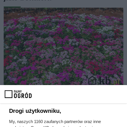
Posiej go raz, a może wracać
przez kolejne lata. Latem
obsypuje się pachnącymi
Drogi użytkowniku,
kwiatami
My, naszych 1160 zaufanych partnerów oraz inne