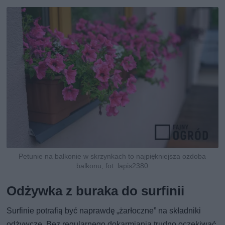
Petunie na balkonie w skrzynkach to najpiękniejsza ozdoba
balkonu, fot. lapis2380
Odżywka z buraka do surfinii
Surfinie potrafią być naprawdę „żarłoczne” na składniki
odżywcze. Bez regularnego dokarmiania trudno oczekiwać