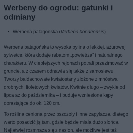
Werbeny do ogrodu: gatunki i
odmiany
Werbena patagońska (
Verbena bonariensis
)
Werbena patagońska to wysoka bylina o lekkiej, ażurowej
sylwetce, która dodaje rabatom „powietrza” i naturalnego
charakteru. W cieplejszych rejonach potrafi przezimować w
gruncie, a z czasem odnawia się także z samosiewu.
Tworzy baldachowate kwiatostany złożone z mnóstwa
drobnych, fioletowych kwiatów. Kwitnie długo – zwykle od
lipca aż do października – i buduje wzniesione kępy
dorastające do ok. 120 cm.
To roślina ceniona przez pszczoły i inne zapylacze, dlatego
warto posadzić ją tam, gdzie będzie miała dużo słońca.
Najłatwiej rozmnaża się z nasion, ale możliwe jest też