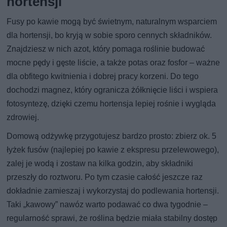
hortensji
Fusy po kawie mogą być świetnym, naturalnym wsparciem
dla hortensji, bo kryją w sobie sporo cennych składników.
Znajdziesz w nich azot, który pomaga roślinie budować
mocne pędy i gęste liście, a także potas oraz fosfor – ważne
dla obfitego kwitnienia i dobrej pracy korzeni. Do tego
dochodzi magnez, który ogranicza żółknięcie liści i wspiera
fotosyntezę, dzięki czemu hortensja lepiej rośnie i wygląda
zdrowiej.
Domową odżywkę przygotujesz bardzo prosto: zbierz ok. 5
łyżek fusów (najlepiej po kawie z ekspresu przelewowego),
zalej je wodą i zostaw na kilka godzin, aby składniki
przeszły do roztworu. Po tym czasie całość jeszcze raz
dokładnie zamieszaj i wykorzystaj do podlewania hortensji.
Taki „kawowy” nawóz warto podawać co dwa tygodnie –
regularność sprawi, że roślina będzie miała stabilny dostęp