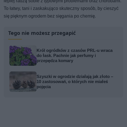
lepiej radzą sobie z typowymi problemami oraz chorobami.
To łatwy, tani i zaskakująco skuteczny sposób, by cieszyć
się pięknym ogrodem bez sięgania po chemię.
Tego nie możesz przegapić
Król ogródków z czasów PRL-u wraca
do łask. Pachnie jak perfumy i
przepędza komary
Szyszki w ogrodzie działają jak złoto –
10 zastosowań, o których nie miałeś
pojęcia