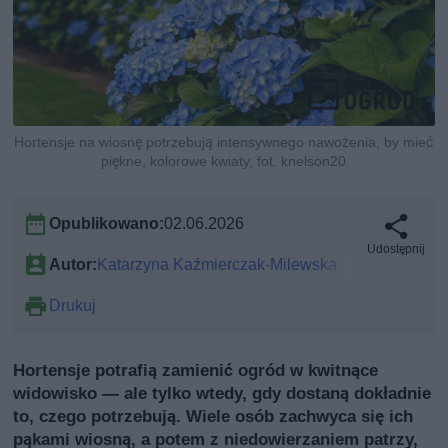
Hortensje na wiosnę potrzebują intensywnego nawożenia, by mieć
piękne, kolorowe kwiaty, fot. knelson20
Opublikowano:
02.06.2026
Udostępnij
Autor:
Katarzyna Kaźmierczak-Milewska
Drukuj
Hortensje potrafią zamienić ogród w kwitnące
widowisko — ale tylko wtedy, gdy dostaną dokładnie
to, czego potrzebują. Wiele osób zachwyca się ich
pąkami wiosną, a potem z niedowierzaniem patrzy,