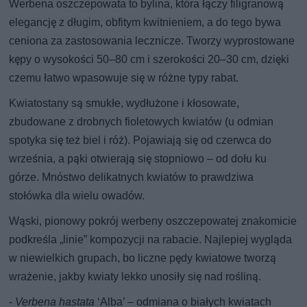
Werbena oszczepowata to bylina, która łączy filigranową
elegancję z długim, obfitym kwitnieniem, a do tego bywa
ceniona za zastosowania lecznicze. Tworzy wyprostowane
kępy o wysokości 50–80 cm i szerokości 20–30 cm, dzięki
czemu łatwo wpasowuje się w różne typy rabat.
Kwiatostany są smukłe, wydłużone i kłosowate,
zbudowane z drobnych fioletowych kwiatów (u odmian
spotyka się też biel i róż). Pojawiają się od czerwca do
września, a pąki otwierają się stopniowo – od dołu ku
górze. Mnóstwo delikatnych kwiatów to prawdziwa
stołówka dla wielu owadów.
Wąski, pionowy pokrój werbeny oszczepowatej znakomicie
podkreśla „linie” kompozycji na rabacie. Najlepiej wygląda
w niewielkich grupach, bo liczne pędy kwiatowe tworzą
wrażenie, jakby kwiaty lekko unosiły się nad rośliną.
-
Verbena hastata
‘Alba’ – odmiana o białych kwiatach