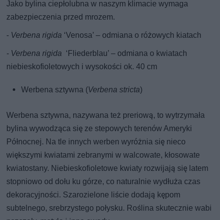
Jako bylina ciepłolubna w naszym klimacie wymaga
zabezpieczenia przed mrozem.
-
Verbena rigida
‘Venosa’ – odmiana o różowych kiatach
- Verbena rigida
‘Fliederblau’ – odmiana o kwiatach
niebieskofioletowych i wysokości ok. 40 cm
Werbena sztywna (
Verbena stricta
)
Werbena sztywna, nazywana też preriową, to wytrzymała
bylina wywodząca się ze stepowych terenów Ameryki
Północnej. Na tle innych werben wyróżnia się nieco
większymi kwiatami zebranymi w walcowate, kłosowate
kwiatostany. Niebieskofioletowe kwiaty rozwijają się latem
stopniowo od dołu ku górze, co naturalnie wydłuża czas
dekoracyjności. Szarozielone liście dodają kępom
subtelnego, srebrzystego połysku. Roślina skutecznie wabi