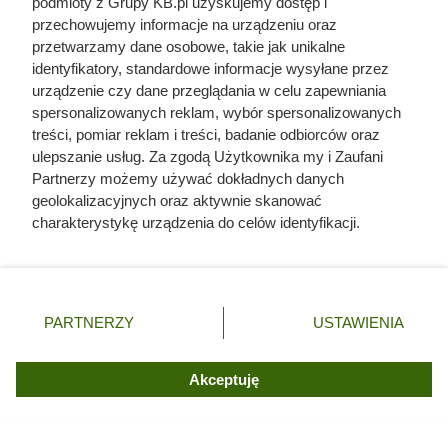
podmioty z Grupy KB.pl uzyskujemy dostęp i
przechowujemy informacje na urządzeniu oraz
przetwarzamy dane osobowe, takie jak unikalne
identyfikatory, standardowe informacje wysyłane przez
urządzenie czy dane przeglądania w celu zapewniania
spersonalizowanych reklam, wybór spersonalizowanych
treści, pomiar reklam i treści, badanie odbiorców oraz
ulepszanie usług. Za zgodą Użytkownika my i Zaufani
Partnerzy możemy używać dokładnych danych
geolokalizacyjnych oraz aktywnie skanować
charakterystykę urządzenia do celów identyfikacji.
Ponieważ cenimy Twoją prywatność, prosimy o zgodę na
Doprowadził do śmierci większej
korzystanie z tych technologii poprzez kliknięcie
liczby ludzi niż Hitler i Stalin
„Akceptuję”. Zgoda jest dobrowolna i zawsze możesz ją
zmienić/wycofać klikając przycisk ustawień prywatności
razem wzięci. Mimo to czczą go
PARTNERZY
USTAWIENIA
znajdujący się w lewym dolnym rogu strony. Niektóre
jako bohatera
rodzaje przetwarzania danych nie wymagają zgody
użytkownika, ale masz prawo sprzeciwić się takiemu
Akceptuję
przetwarzaniu. Preferencje będą miały zastosowania tylko
na tej witrynie.