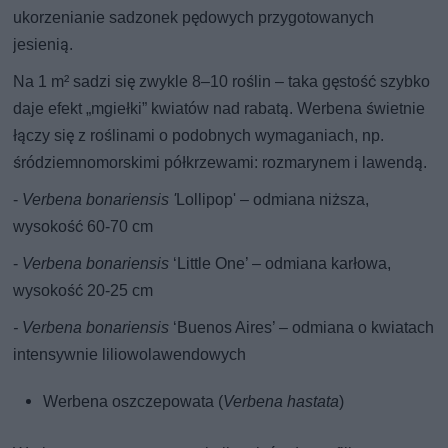
ukorzenianie sadzonek pędowych przygotowanych
jesienią.
Na 1 m² sadzi się zwykle 8–10 roślin – taka gęstość szybko
daje efekt „mgiełki” kwiatów nad rabatą. Werbena świetnie
łączy się z roślinami o podobnych wymaganiach, np.
śródziemnomorskimi półkrzewami: rozmarynem i lawendą.
-
Verbena bonariensis '
Lollipop' – odmiana niższa,
wysokość 60-70 cm
-
Verbena bonariensis
‘Little One’ – odmiana karłowa,
wysokość 20-25 cm
- Verbena bonariensis
‘Buenos Aires’ – odmiana o kwiatach
intensywnie liliowolawendowych
Werbena oszczepowata (
Verbena hastata
)