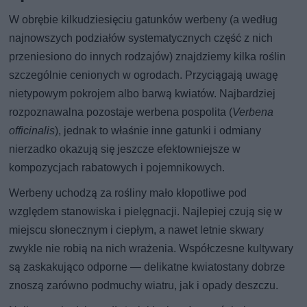
W obrębie kilkudziesięciu gatunków werbeny (a według
najnowszych podziałów systematycznych część z nich
przeniesiono do innych rodzajów) znajdziemy kilka roślin
szczególnie cenionych w ogrodach. Przyciągają uwagę
nietypowym pokrojem albo barwą kwiatów. Najbardziej
rozpoznawalna pozostaje werbena pospolita (
Verbena
officinalis
), jednak to właśnie inne gatunki i odmiany
nierzadko okazują się jeszcze efektowniejsze w
kompozycjach rabatowych i pojemnikowych.
Werbeny uchodzą za rośliny mało kłopotliwe pod
względem stanowiska i pielęgnacji. Najlepiej czują się w
miejscu słonecznym i ciepłym, a nawet letnie skwary
zwykle nie robią na nich wrażenia. Współczesne kultywary
są zaskakująco odporne — delikatne kwiatostany dobrze
znoszą zarówno podmuchy wiatru, jak i opady deszczu.