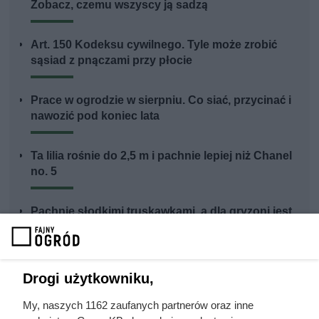
Zobacz, czemu wszyscy ją sadzą
Art. 150 Kodeksu cywilnego. Tyle może zrobić
sąsiad z pnączami przy płocie
Prace w ogrodzie w sierpniu. Co siać, przycinać i
nawozić pod koniec lata
Ta lilia rośnie do 2,5 m i pachnie lepiej niż Chanel
no. 5
Pachnie słodkimi truskawkami, a dla gryzoni jest
koszmarem. Zapomniany krzew podbija ogrody
Drogi użytkowniku,
My, naszych 1162 zaufanych partnerów oraz inne