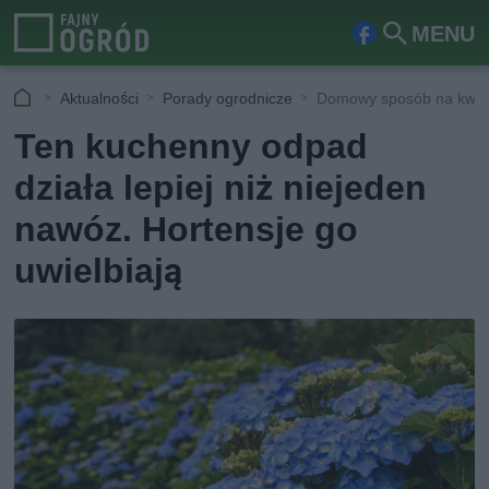
MENU
Fa
Szu
ceb
kaj
Aktualności
Porady ogrodnicze
Domowy sposób na kwitn
ook
Ten kuchenny odpad
działa lepiej niż niejeden
nawóz. Hortensje go
uwielbiają