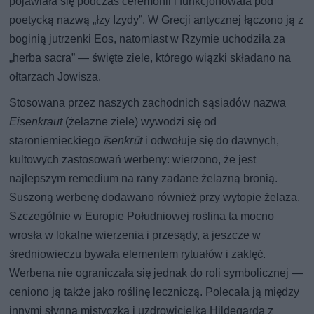
pojawiała się podczas ceremonii i funkcjonowała pod
poetycką nazwą „łzy Izydy”. W Grecji antycznej łączono ją z
boginią jutrzenki Eos, natomiast w Rzymie uchodziła za
„herba sacra” — święte ziele, którego wiązki składano na
ołtarzach Jowisza.
Stosowana przez naszych zachodnich sąsiadów nazwa
Eisenkraut
(żelazne ziele) wywodzi się od
staroniemieckiego
īsenkrūt
i odwołuje się do dawnych,
kultowych zastosowań werbeny: wierzono, że jest
najlepszym remedium na rany zadane żelazną bronią.
Suszoną werbenę dodawano również przy wytopie żelaza.
Szczególnie w Europie Południowej roślina ta mocno
wrosła w lokalne wierzenia i przesądy, a jeszcze w
średniowieczu bywała elementem rytuałów i zaklęć.
Werbena nie ograniczała się jednak do roli symbolicznej —
ceniono ją także jako roślinę leczniczą. Polecała ją między
innymi słynna mistyczka i uzdrowicielka Hildegarda z