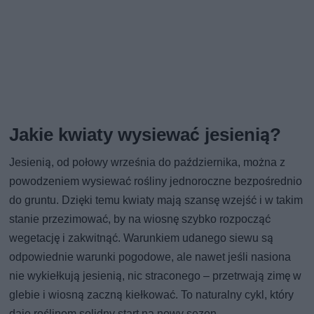
Jakie kwiaty wysiewać jesienią?
Jesienią, od połowy września do października, można z
powodzeniem wysiewać rośliny jednoroczne bezpośrednio
do gruntu. Dzięki temu kwiaty mają szansę wzejść i w takim
stanie przezimować, by na wiosnę szybko rozpocząć
wegetację i zakwitnąć. Warunkiem udanego siewu są
odpowiednie warunki pogodowe, ale nawet jeśli nasiona
nie wykiełkują jesienią, nic straconego – przetrwają zimę w
glebie i wiosną zaczną kiełkować. To naturalny cykl, który
daje roślinom solidny start na nowy sezon.