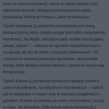
nich ma nieco inny pokrój, rośnie w swoim tempie i lubi
odmienne warunki, dlatego przed sadzeniem warto
dopasować roślinę do miejsca, jakim dysponujesz.
Tojeść rozesłana (
Lysimachia nummularia
) jest niską,
płożącą byliną, która zwykle osiąga tylko kilka centymetrów
wysokości. Jej długie, pełzające pędy szybko tworzą gęsty,
zwarty „dywan” — idealny do ogrodów naturalistycznych,
na skarpy, ale też do donic i skrzynek balkonowych. Od
czerwca do sierpnia pojawiają się drobne, złocistożółte
kwiaty, które dodają roślinie lekkości i wyraźnie rozjaśniają
kompozycję.
Tojeść gajowa (
Lysimachia nemorum
) najlepiej rośnie w
cieniu lub półcieniu, na wilgotnych stanowiskach — takich
jak te spotykane w lasach oraz w rejonach podgórskich i
górskich. Kwitnie wcześniej niż wiele innych tojeści, bo już
w maju. Jej delikatne, żółte kwiaty ładnie kontrastują z