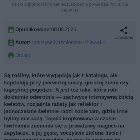
dzięki odporności na zanieczyszczenia powietrza, fot. alicja
neumiler
Opublikowano:
08.08.2026
Udostępnij
Autor:
Katarzyna Kaźmierczak-Milewska
Drukuj
Są rośliny, które wyglądają jak z katalogu, ale
kapitulują przy pierwszej suszy, gorszej ziemi czy
kapryśnej pogodzie. A jest też taka, która robi
dokładnie odwrotnie — zachwyca intensywną żółcią
kwiatów, rozjaśnia rabaty jak reflektor i
jednocześnie świetnie radzi sobie tam, gdzie inne
byliny marudzą. Tojeść kropkowana w czasie
kwitnienia zamienia się w prawdziwy magnes na
zapylacze, a jej gęste, soczyście zielone liście i
mocny pokrój sprawiają, że pasuje zarówno do