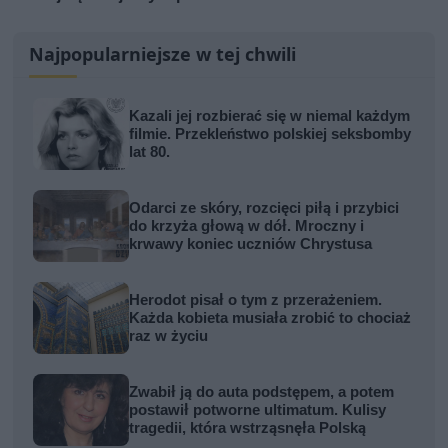
Najpopularniejsze w tej chwili
Kazali jej rozbierać się w niemal każdym
filmie. Przekleństwo polskiej seksbomby
lat 80.
Odarci ze skóry, rozcięci piłą i przybici
do krzyża głową w dół. Mroczny i
krwawy koniec uczniów Chrystusa
Herodot pisał o tym z przerażeniem.
Każda kobieta musiała zrobić to chociaż
raz w życiu
Zwabił ją do auta podstępem, a potem
postawił potworne ultimatum. Kulisy
tragedii, która wstrząsnęła Polską