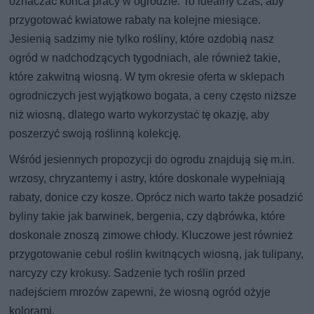
oznaczać końca pracy w ogrodzie. To idealny czas, aby
przygotować kwiatowe rabaty na kolejne miesiące.
Jesienią sadzimy nie tylko rośliny, które ozdobią nasz
ogród w nadchodzących tygodniach, ale również takie,
które zakwitną wiosną. W tym okresie oferta w sklepach
ogrodniczych jest wyjątkowo bogata, a ceny często niższe
niż wiosną, dlatego warto wykorzystać tę okazję, aby
poszerzyć swoją roślinną kolekcję.
Wśród jesiennych propozycji do ogrodu znajdują się m.in.
wrzosy, chryzantemy i astry, które doskonale wypełniają
rabaty, donice czy kosze. Oprócz nich warto także posadzić
byliny takie jak barwinek, bergenia, czy dąbrówka, które
doskonale znoszą zimowe chłody. Kluczowe jest również
przygotowanie cebul roślin kwitnących wiosną, jak tulipany,
narcyzy czy krokusy. Sadzenie tych roślin przed
nadejściem mrozów zapewni, że wiosną ogród ożyje
kolorami.