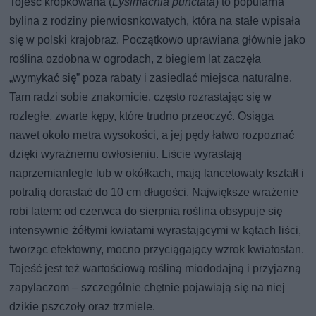
Tojeść kropkowana (
Lysimachia punctata
) to popularna
bylina z rodziny pierwiosnkowatych, która na stałe wpisała
się w polski krajobraz. Początkowo uprawiana głównie jako
roślina ozdobna w ogrodach, z biegiem lat zaczęła
„wymykać się” poza rabaty i zasiedlać miejsca naturalne.
Tam radzi sobie znakomicie, często rozrastając się w
rozległe, zwarte kępy, które trudno przeoczyć. Osiąga
nawet około metra wysokości, a jej pędy łatwo rozpoznać
dzięki wyraźnemu owłosieniu. Liście wyrastają
naprzemianlegle lub w okółkach, mają lancetowaty kształt i
potrafią dorastać do 10 cm długości. Największe wrażenie
robi latem: od czerwca do sierpnia roślina obsypuje się
intensywnie żółtymi kwiatami wyrastającymi w kątach liści,
tworząc efektowny, mocno przyciągający wzrok kwiatostan.
Tojeść jest też wartościową rośliną miododajną i przyjazną
zapylaczom – szczególnie chętnie pojawiają się na niej
dzikie pszczoły oraz trzmiele.