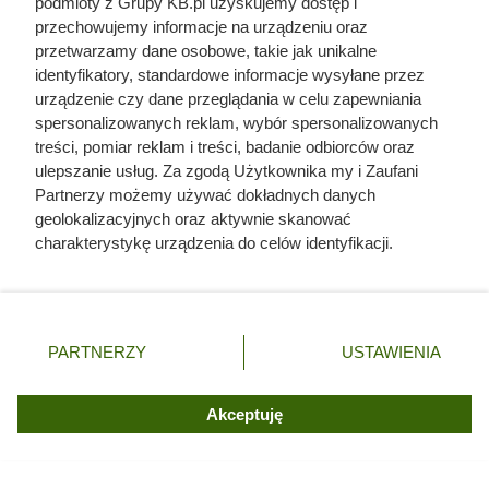
podmioty z Grupy KB.pl uzyskujemy dostęp i
przechowujemy informacje na urządzeniu oraz
przetwarzamy dane osobowe, takie jak unikalne
identyfikatory, standardowe informacje wysyłane przez
urządzenie czy dane przeglądania w celu zapewniania
spersonalizowanych reklam, wybór spersonalizowanych
treści, pomiar reklam i treści, badanie odbiorców oraz
ulepszanie usług. Za zgodą Użytkownika my i Zaufani
Partnerzy możemy używać dokładnych danych
geolokalizacyjnych oraz aktywnie skanować
charakterystykę urządzenia do celów identyfikacji.
Ponieważ cenimy Twoją prywatność, prosimy o zgodę na
korzystanie z tych technologii poprzez kliknięcie
„Akceptuję”. Zgoda jest dobrowolna i zawsze możesz ją
zmienić/wycofać klikając przycisk ustawień prywatności
PARTNERZY
USTAWIENIA
znajdujący się w lewym dolnym rogu strony. Niektóre
rodzaje przetwarzania danych nie wymagają zgody
Czytaj także:
użytkownika, ale masz prawo sprzeciwić się takiemu
Akceptuję
przetwarzaniu. Preferencje będą miały zastosowania tylko
Posadziła kilka sadzonek przy oczku wodnym.
na tej witrynie.
Po latach były już wszędzie