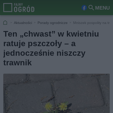
MENU
Fa
Szu
ceb
kaj
Aktualności
Porady ogrodnicze
Mniszek pospolity na tra
ook
Ten „chwast” w kwietniu
ratuje pszczoły – a
jednocześnie niszczy
trawnik