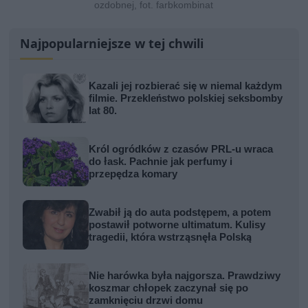
ozdobnej, fot. farbkombinat
Najpopularniejsze w tej chwili
Kazali jej rozbierać się w niemal każdym
filmie. Przekleństwo polskiej seksbomby
lat 80.
Król ogródków z czasów PRL-u wraca
do łask. Pachnie jak perfumy i
przepędza komary
Zwabił ją do auta podstępem, a potem
postawił potworne ultimatum. Kulisy
tragedii, która wstrząsnęła Polską
Nie harówka była najgorsza. Prawdziwy
koszmar chłopek zaczynał się po
zamknięciu drzwi domu