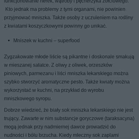
funkcjonowanie nerek, wątroby i pęcherzyka żółciowego.
Kto jednak ma problemy z tymi organami, nie powinien
przyjmować mniszka. Także osoby z uczuleniem na rośliny
z kwiatami koszyczkowymi powinny go unikać.
Mniszek w kuchni – superfood
Zygzakowate młode liście są pikantne i doskonale smakują
w mieszanej sałatce. Z oliwy z oliwek, orzeszków
piniowych, parmezanu i liści mniszka lekarskiego można
szybko stworzyć aromatyczne pesto. Także kwiaty można
wykorzystać w kuchni, na przykład do wyrobu
mniszkowego syropu.
Dobrze wiedzieć, że biały sok mniszka lekarskiego nie jest
trujący. Zawarte w nim substancje goryczowe (taraksacyna)
mogą jednak przy nadmiernej dawce prowadzić do
nudności i bólu brzucha. Kiedy mleczny sok zaplami