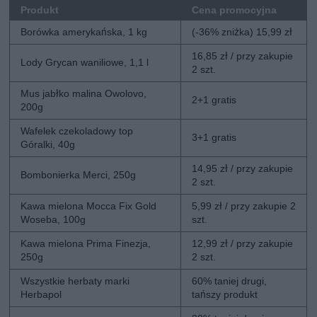
Produkt
Cena promocyjna
Borówka amerykańska, 1 kg
(-36% zniżka) 15,99 zł
16,85 zł / przy zakupie
Lody Grycan waniliowe, 1,1 l
2 szt.
Mus jabłko malina Owolovo,
2+1 gratis
200g
Wafelek czekoladowy top
3+1 gratis
Góralki, 40g
14,95 zł / przy zakupie
Bombonierka Merci, 250g
2 szt.
Kawa mielona Mocca Fix Gold
5,99 zł / przy zakupie 2
Woseba, 100g
szt.
Kawa mielona Prima Finezja,
12,99 zł / przy zakupie
250g
2 szt.
Wszystkie herbaty marki
60% taniej drugi,
Herbapol
tańszy produkt