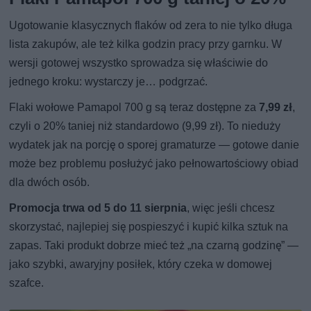
Ugotowanie klasycznych flaków od zera to nie tylko długa
lista zakupów, ale też kilka godzin pracy przy garnku. W
wersji gotowej wszystko sprowadza się właściwie do
jednego kroku: wystarczy je… podgrzać.
Flaki wołowe Pamapol 700 g są teraz dostępne za
7,99 zł
,
czyli o 20% taniej niż standardowo (9,99 zł). To nieduży
wydatek jak na porcję o sporej gramaturze — gotowe danie
może bez problemu posłużyć jako pełnowartościowy obiad
dla dwóch osób.
Promocja trwa od 5 do 11 sierpnia
, więc jeśli chcesz
skorzystać, najlepiej się pospieszyć i kupić kilka sztuk na
zapas. Taki produkt dobrze mieć też „na czarną godzinę” —
jako szybki, awaryjny posiłek, który czeka w domowej
szafce.