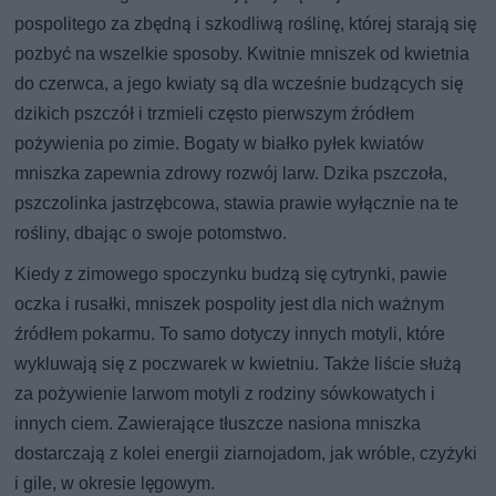
pospolitego za zbędną i szkodliwą roślinę, której starają się
pozbyć na wszelkie sposoby. Kwitnie mniszek od kwietnia
do czerwca, a jego kwiaty są dla wcześnie budzących się
dzikich pszczół i trzmieli często pierwszym źródłem
pożywienia po zimie. Bogaty w białko pyłek kwiatów
mniszka zapewnia zdrowy rozwój larw. Dzika pszczoła,
pszczolinka jastrzębcowa, stawia prawie wyłącznie na te
rośliny, dbając o swoje potomstwo.
Kiedy z zimowego spoczynku budzą się cytrynki, pawie
oczka i rusałki, mniszek pospolity jest dla nich ważnym
źródłem pokarmu. To samo dotyczy innych motyli, które
wykluwają się z poczwarek w kwietniu. Także liście służą
za pożywienie larwom motyli z rodziny sówkowatych i
innych ciem. Zawierające tłuszcze nasiona mniszka
dostarczają z kolei energii ziarnojadom, jak wróble, czyżyki
i gile, w okresie lęgowym.