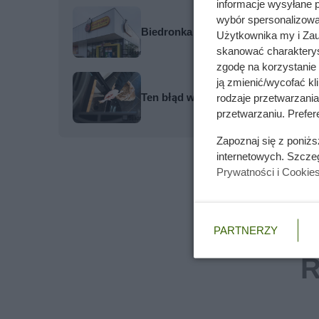
informacje wysyłane 
wybór spersonalizowan
Biedronka odpala mega zniżki: drugi 
Użytkownika my i Zau
skanować charakterys
zgodę na korzystanie 
ją zmienić/wycofać kl
Ten błąd w czyszczeniu pieca na pell
rodzaje przetwarzani
przetwarzaniu. Prefere
Zapoznaj się z poniż
internetowych. Szcze
Prywatności i Cookie
PARTNERZY