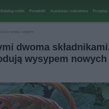
Katalog roślin
Poradniki
Aranżacja i zabudowa
Przepisy 
órków wodą z węglem
tymi dwoma składnikami
lodują wysypem nowych