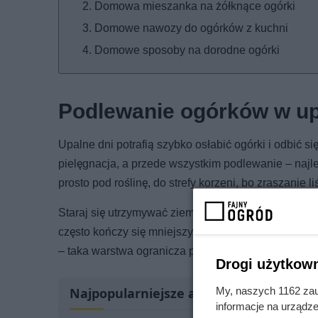
Domowa mieszanka na żółknące ogórki
Domowe nawozy do ogórków z kuchni
Domowe sposoby na dorodne ogórki
Podlewanie ogórków w up
Upalne dni potrafią szybko osłabić ogórki i odbić 
pielęgnacja, a przede wszystkim podlewanie – najlep
prosto pod roślinę, do strefy korzeni, bo zraszanie 
Staraj się utrzymywać ziemię wokół ogórków równom
często kończy się mniejszymi, bardziej gorzkimi o
– taka warstwa ogranicza parowanie, stabilizuje w
Drogi użytkown
My, naszych 1162 zau
Najpopularniejsze artykuły
informacje na urządze