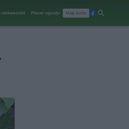
i ciekawostki
Planer ogrodu
Moje konto
Fa
Szu
ceb
kaj
ook
.