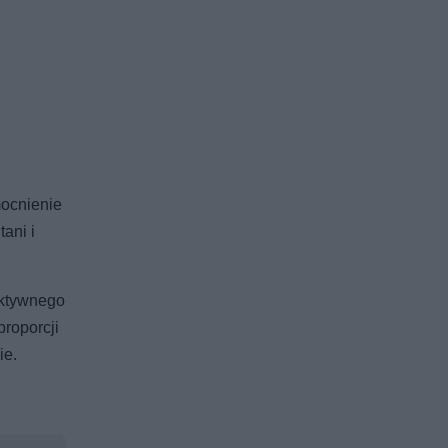
mocnienie
ani i
aktywnego
roporcji
ie.