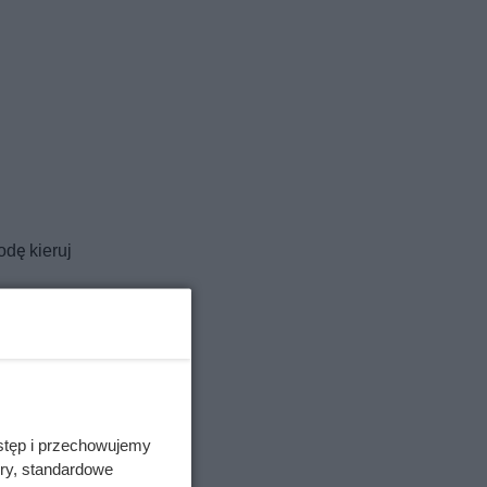
odę kieruj
dłoża
oną trawą
e upałów.
stęp i przechowujemy
ory, standardowe