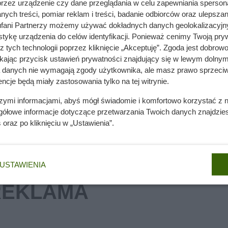
przez urządzenie czy dane przeglądania w celu zapewniania sperson
ych treści, pomiar reklam i treści, badanie odbiorców oraz ulepszan
ser żółty za 1 zł! Lepiej się pospiesz!
fani Partnerzy możemy używać dokładnych danych geolokalizacyjn
tykę urządzenia do celów identyfikacji. Ponieważ cenimy Twoją pry
z tych technologii poprzez kliknięcie „Akceptuję”. Zgoda jest dobro
ikając przycisk ustawień prywatności znajdujący się w lewym dolnym
et drenuje portfel i grozi awarią
a danych nie wymagają zgody użytkownika, ale masz prawo sprzeciw
ncje będą miały zastosowania tylko na tej witrynie.
szymi informacjami, abyś mógł świadomie i komfortowo korzystać z
gółowe informacje dotyczące przetwarzania Twoich danych znajdzi
s
oraz po kliknięciu w „Ustawienia”.
USTAWIENIA