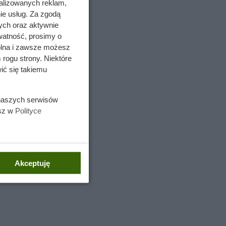
alizowanych reklam,
ie usług. Za zgodą
ych oraz aktywnie
watność, prosimy o
wolna i zawsze możesz
 rogu strony. Niektóre
ić się takiemu
 naszych serwisów
esz w
Polityce
Akceptuję