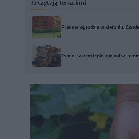
To czytają teraz inni
Prace w ogrodzie w sierpniu. Co sia
Tym drewnem lepiej nie pal w komi