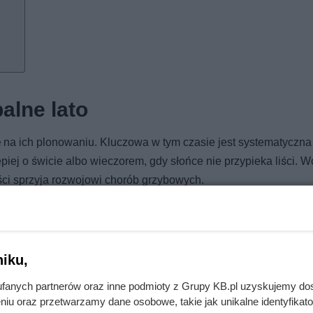
alne lato
się na ich plonowaniu. Kluczowa w tym czasie jest systematyczna
iej o świcie albo wieczorem, gdy słońce nie przypieka liści. W
liści sprzyja rozwojowi chorób grzybowych.
iernie lekko wilgotną, ale bez zastoin wody. Przesuszenie po
wocami. Świetnie sprawdza się też ściółkowanie słomą lub skosz
ilgotność i pomaga chronić korzenie przed przegrzaniem w czasi
iku,
fanych partnerów oraz inne podmioty z Grupy KB.pl uzyskujemy do
niu oraz przetwarzamy dane osobowe, takie jak unikalne identyfikat