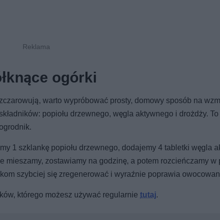
łknące ogórki
 rozczarowują, warto wypróbować prosty, domowy sposób na wz
 składników: popiołu drzewnego, węgla aktywnego i drożdży. To t
ogrodnik.
emy 1 szklankę popiołu drzewnego, dodajemy 4 tabletki węgla 
e mieszamy, zostawiamy na godzinę, a potem rozcieńczamy w p
órkom szybciej się zregenerować i wyraźnie poprawia owocowan
rków, którego możesz używać regularnie
tutaj
.