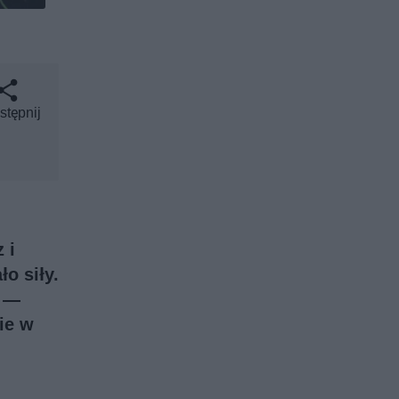
stępnij
 i
o siły.
o —
ie w