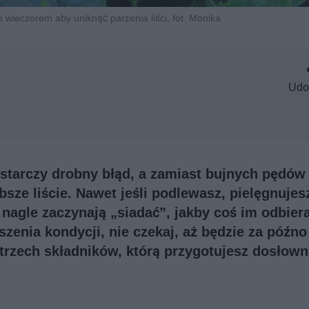
b wieczorem aby uniknąć parzenia liści, fot. Monika
Udo
ystarczy drobny błąd, a zamiast bujnych pędów
bsze liście. Nawet jeśli podlewasz, pielęgnujesz
nagle zaczynają „siadać”, jakby coś im odbierał
zenia kondycji, nie czekaj, aż będzie za późn
trzech składników, którą przygotujesz dosłown