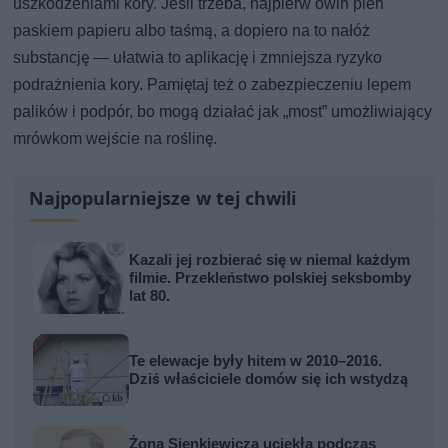
uszkodzeniami kory. Jeśli trzeba, najpierw owiń pień
paskiem papieru albo taśmą, a dopiero na to nałóż
substancję — ułatwia to aplikację i zmniejsza ryzyko
podrażnienia kory. Pamiętaj też o zabezpieczeniu lepem
palików i podpór, bo mogą działać jak „most” umożliwiający
mrówkom wejście na roślinę.
Najpopularniejsze w tej chwili
Kazali jej rozbierać się w niemal każdym
filmie. Przekleństwo polskiej seksbomby
lat 80.
Te elewacje były hitem w 2010–2016.
Dziś właściciele domów się ich wstydzą
Żona Sienkiewicza uciekła podczas