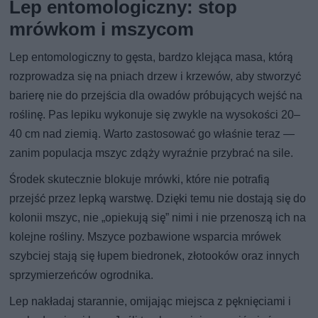
Lep entomologiczny: stop
mrówkom i mszycom
Lep entomologiczny to gęsta, bardzo klejąca masa, którą
rozprowadza się na pniach drzew i krzewów, aby stworzyć
barierę nie do przejścia dla owadów próbujących wejść na
roślinę. Pas lepiku wykonuje się zwykle na wysokości 20–
40 cm nad ziemią. Warto zastosować go właśnie teraz —
zanim populacja mszyc zdąży wyraźnie przybrać na sile.
Środek skutecznie blokuje mrówki, które nie potrafią
przejść przez lepką warstwę. Dzięki temu nie dostają się do
kolonii mszyc, nie „opiekują się” nimi i nie przenoszą ich na
kolejne rośliny. Mszyce pozbawione wsparcia mrówek
szybciej stają się łupem biedronek, złotooków oraz innych
sprzymierzeńców ogrodnika.
Lep nakładaj starannie, omijając miejsca z pęknięciami i