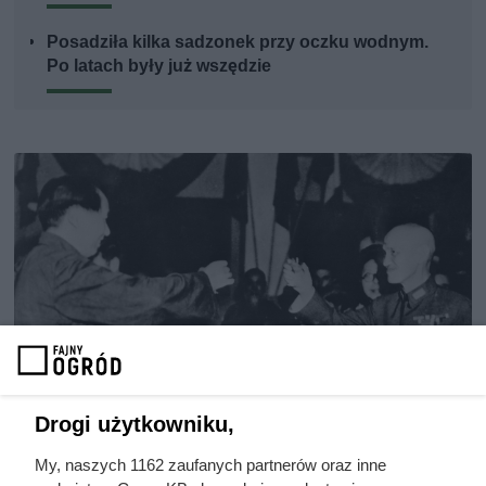
Posadziła kilka sadzonek przy oczku wodnym.
Po latach były już wszędzie
Drogi użytkowniku,
My, naszych 1162 zaufanych partnerów oraz inne
Doprowadził do śmierci większej