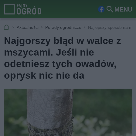
MENU
Fa
Szu
ceb
kaj
Aktualności
Porady ogrodnicze
Najlepszy sposób na ms
ook
Najgorszy błąd w walce z
mszycami. Jeśli nie
odetniesz tych owadów,
oprysk nic nie da