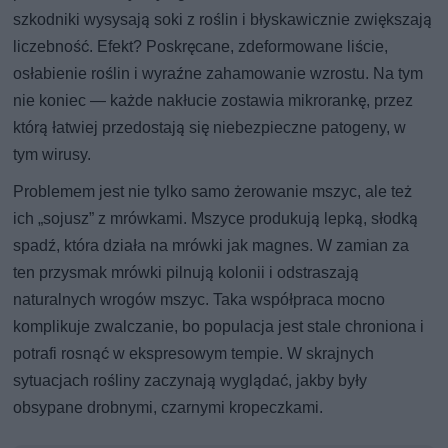
szkodniki wysysają soki z roślin i błyskawicznie zwiększają
liczebność. Efekt? Poskręcane, zdeformowane liście,
osłabienie roślin i wyraźne zahamowanie wzrostu. Na tym
nie koniec — każde nakłucie zostawia mikrorankę, przez
którą łatwiej przedostają się niebezpieczne patogeny, w
tym wirusy.
Problemem jest nie tylko samo żerowanie mszyc, ale też
ich „sojusz” z mrówkami. Mszyce produkują lepką, słodką
spadź, która działa na mrówki jak magnes. W zamian za
ten przysmak mrówki pilnują kolonii i odstraszają
naturalnych wrogów mszyc. Taka współpraca mocno
komplikuje zwalczanie, bo populacja jest stale chroniona i
potrafi rosnąć w ekspresowym tempie. W skrajnych
sytuacjach rośliny zaczynają wyglądać, jakby były
obsypane drobnymi, czarnymi kropeczkami.