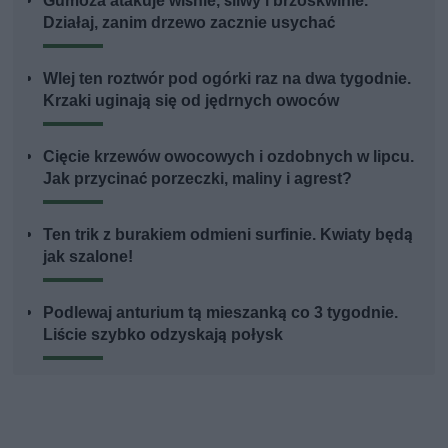
Gumoza atakuje wiśnie, śliwy i brzoskwinie.
Działaj, zanim drzewo zacznie usychać
Wlej ten roztwór pod ogórki raz na dwa tygodnie.
Krzaki uginają się od jędrnych owoców
Cięcie krzewów owocowych i ozdobnych w lipcu.
Jak przycinać porzeczki, maliny i agrest?
Ten trik z burakiem odmieni surfinie. Kwiaty będą
jak szalone!
Podlewaj anturium tą mieszanką co 3 tygodnie.
Liście szybko odzyskają połysk