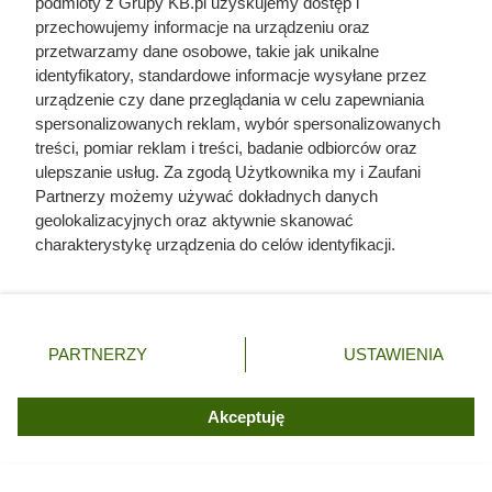
podmioty z Grupy KB.pl uzyskujemy dostęp i
liczby ludzi niż Hitler i Stalin
przechowujemy informacje na urządzeniu oraz
przetwarzamy dane osobowe, takie jak unikalne
razem wzięci. Mimo to czczą go
identyfikatory, standardowe informacje wysyłane przez
jako bohatera
urządzenie czy dane przeglądania w celu zapewniania
spersonalizowanych reklam, wybór spersonalizowanych
treści, pomiar reklam i treści, badanie odbiorców oraz
ulepszanie usług. Za zgodą Użytkownika my i Zaufani
Partnerzy możemy używać dokładnych danych
geolokalizacyjnych oraz aktywnie skanować
charakterystykę urządzenia do celów identyfikacji.
Ponieważ cenimy Twoją prywatność, prosimy o zgodę na
korzystanie z tych technologii poprzez kliknięcie
„Akceptuję”. Zgoda jest dobrowolna i zawsze możesz ją
zmienić/wycofać klikając przycisk ustawień prywatności
PARTNERZY
USTAWIENIA
znajdujący się w lewym dolnym rogu strony. Niektóre
rodzaje przetwarzania danych nie wymagają zgody
użytkownika, ale masz prawo sprzeciwić się takiemu
Akceptuję
przetwarzaniu. Preferencje będą miały zastosowania tylko
na tej witrynie.
Szyszki mają zaskakujące