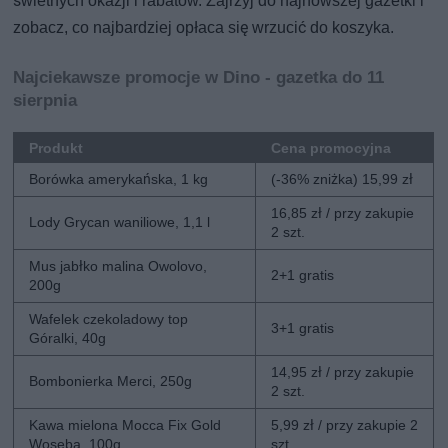
świetnych okazji i rabatów. Zajrzyj do najnowszej gazetki i
zobacz, co najbardziej opłaca się wrzucić do koszyka.
Najciekawsze promocje w Dino - gazetka do 11
sierpnia
Produkt
Cena promocyjna
Borówka amerykańska, 1 kg
(-36% zniżka) 15,99 zł
16,85 zł / przy zakupie
Lody Grycan waniliowe, 1,1 l
2 szt.
Mus jabłko malina Owolovo,
2+1 gratis
200g
Wafelek czekoladowy top
3+1 gratis
Góralki, 40g
14,95 zł / przy zakupie
Bombonierka Merci, 250g
2 szt.
Kawa mielona Mocca Fix Gold
5,99 zł / przy zakupie 2
Woseba, 100g
szt.