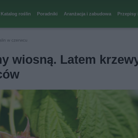
Katalog roślin
Poradniki
Aranżacja i zabudowa
Przepisy 
lin w czerwcu
ny wiosną. Latem krzew
oców