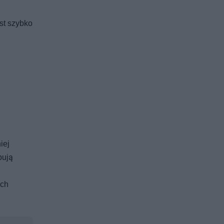
st szybko
iej
bują
ach