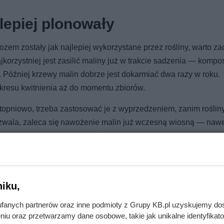
lepiej plonowały
em zostały jak najlepiej wykorzystane przez rośliny, warto za
ajkorzystniej jest zasilić maliny już w trakcie sadzenia — kompo
Później krzewy malin dobrze jest dokarmiać dwa razy w roku.
kresu kwitnienia aż do momentu zbiorów.
topniowo, trzeba zastosować je z wyprzedzeniem, zanim roślin
 pozwala, zaleca się nawożenie malin już wczesną wiosną — naw
iej krzewy będą miały składniki odżywcze dostępne dokładnie wt
iku,
fanych partnerów oraz inne podmioty z Grupy KB.pl uzyskujemy do
niu oraz przetwarzamy dane osobowe, takie jak unikalne identyfikat
Ten rytm nawożenia robi ogromną różnicę