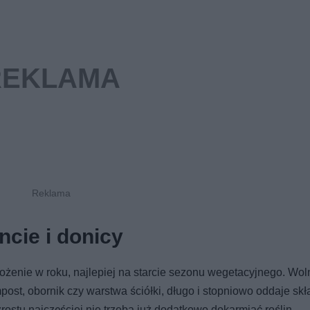
ncie i donicy
żenie w roku, najlepiej na starcie sezonu wegetacyjnego. Wol
post, obornik czy warstwa ściółki, długo i stopniowo oddaje skł
ostu najczęściej nie trzeba już dodatkowo dokarmiać roślin.