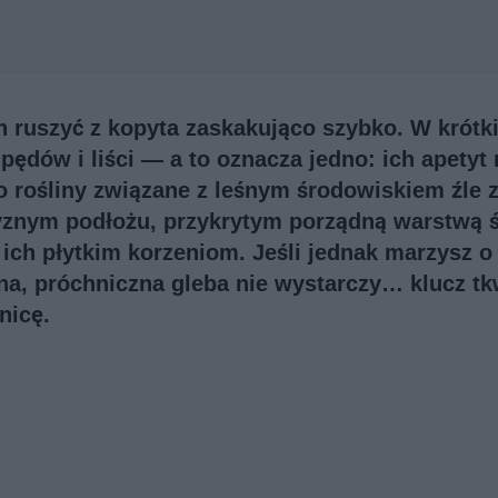
h ruszyć z kopyta zaskakująco szybko. W krótk
dów i liści — a to oznacza jedno: ich apetyt 
o rośliny związane z leśnym środowiskiem źle 
 żyznym podłożu, przykrytym porządną warstwą ś
 ich płytkim korzeniom. Jeśli jednak marzysz o
na, próchniczna gleba nie wystarczy… klucz tk
nicę.