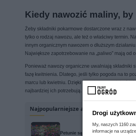
Kiedy nawozić maliny, by 
Żeby składniki pokarmowe dostarczone wraz z nawoz
tylko o rodzaj nawozu, ale też o właściwy termin. N
innym organicznym nawozem o dłuższym działaniu. 
Największe zapotrzebowanie na „paliwo” mają od o
Ponieważ nawozy organiczne uwalniają składniki s
fazę kwitnienia. Dlatego, jeśli tylko pogoda na to
marcu lub kwietniu. Dzięki temu kilka tygodni późn
najbardziej ich potrzebują.
Najpopularniejsze artykuły
Drogi użytkown
My, naszych 1160 zau
informacje na urządze
Petunie są kwiatowymi żarłokami. 