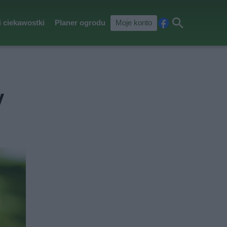
i ciekawostki
Planer ogrodu
Moje konto
Fa
Szu
ceb
kaj
ook
y