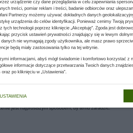
przez urządzenie czy dane przeglądania w celu zapewniania sperson
ych treści, pomiar reklam i treści, badanie odbiorców oraz ulepszan
fani Partnerzy możemy używać dokładnych danych geolokalizacyjn
tykę urządzenia do celów identyfikacji. Ponieważ cenimy Twoją pry
nie wchodzi do domów. Polacy nie wiedzą, jak reagować
z tych technologii poprzez kliknięcie „Akceptuję”. Zgoda jest dobro
ikając przycisk ustawień prywatności znajdujący się w lewym dolnym
a danych nie wymagają zgody użytkownika, ale masz prawo sprzeciw
ncje będą miały zastosowania tylko na tej witrynie.
iorów, by wzmocnić je przed kolejnym sezonem. Z kolei malin j
szymi informacjami, abyś mógł świadomie i komfortowo korzystać z
dmianom zazwyczaj wystarcza zasilenie wiosenne, o ile rosną 
gółowe informacje dotyczące przetwarzania Twoich danych znajdzi
ykonać drugie nawożenie latem.
s
oraz po kliknięciu w „Ustawienia”.
 musi być regularne, bo zapas składników w ograniczonej ilo
warto podać nawóz organiczny, a aby nie dopuścić do niedoboró
USTAWIENIA
. Żółknięcie liści na krzewach może wskazywać na brak żelaz
nie jest najprostszym sposobem, by temu zaradzić.