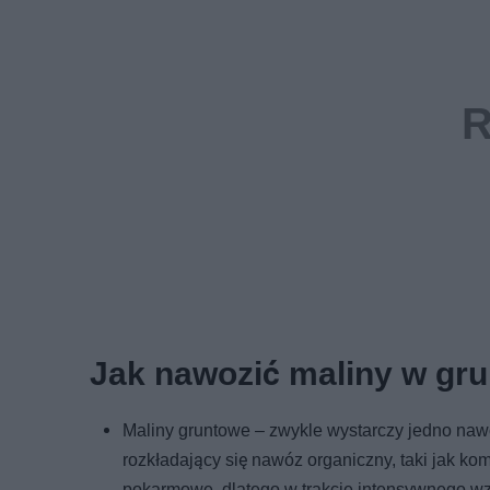
Jak nawozić maliny w gru
Maliny gruntowe – zwykle wystarczy jedno nawo
rozkładający się nawóz organiczny, taki jak kom
pokarmowe, dlatego w trakcie intensywnego wzr