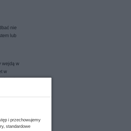
dbać nie
stem lub
y wejdą w
et w
edy, gdy
stęp i przechowujemy
ory, standardowe