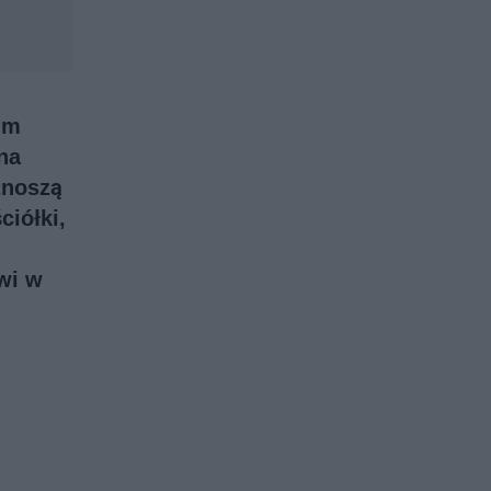
im
na
znoszą
ciółki,
wi w