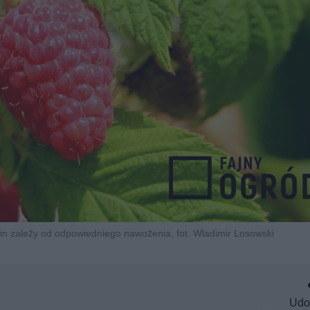
in zależy od odpowiedniego nawożenia, fot. Wladimir Losowski
Udo