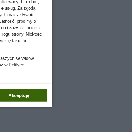
alizowanych reklam,
ie usług. Za zgodą
ych oraz aktywnie
watność, prosimy o
wolna i zawsze możesz
 rogu strony. Niektóre
ić się takiemu
esiennych
 naszych serwisów
na żyznej
esz w
Polityce
ści ziemi
w, od
Akceptuję
a,