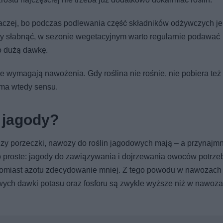
naczej, bo podczas podlewania część składników odżywczych je
ęły słabnąć, w sezonie wegetacyjnym warto regularnie podawać
o dużą dawkę.
e wymagają nawożenia. Gdy roślina nie rośnie, nie pobiera też
 ma wtedy sensu.
e jagody?
czy porzeczki, nawozy do roślin jagodowych mają – a przynajmn
 proste: jagody do zawiązywania i dojrzewania owoców potrze
natomiast azotu zdecydowanie mniej. Z tego powodu w nawozach
ych dawki potasu oraz fosforu są zwykle wyższe niż w nawoz