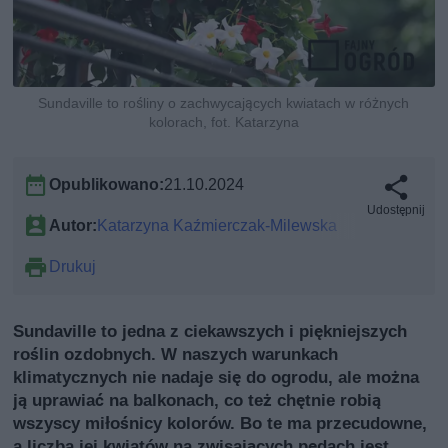
Sundaville to rośliny o zachwycających kwiatach w różnych
kolorach, fot. Katarzyna
Opublikowano:
21.10.2024
Udostępnij
Autor:
Katarzyna Kaźmierczak-Milewska
Drukuj
Sundaville to jedna z ciekawszych i piękniejszych
roślin ozdobnych. W naszych warunkach
klimatycznych nie nadaje się do ogrodu, ale można
ją uprawiać na balkonach, co też chętnie robią
wszyscy miłośnicy kolorów. Bo te ma przecudowne,
a liczba jej kwiatów na zwisających pędach jest