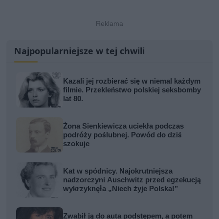
Najpopularniejsze w tej chwili
Kazali jej rozbierać się w niemal każdym
filmie. Przekleństwo polskiej seksbomby
lat 80.
Żona Sienkiewicza uciekła podczas
podróży poślubnej. Powód do dziś
szokuje
Kat w spódnicy. Najokrutniejsza
nadzorczyni Auschwitz przed egzekucją
wykrzyknęła „Niech żyje Polska!”
Zwabił ją do auta podstępem, a potem