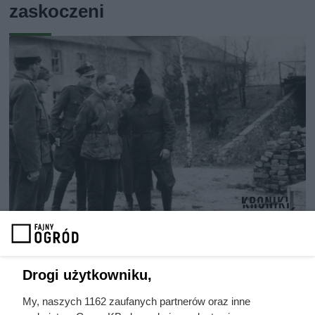
zaskoczeni
Ostatnie godziny komendanta
Auschwitz. Odtajnione zdjęcia
Drogi użytkowniku,
pokazują, co działo się przed
My, naszych 1162 zaufanych partnerów oraz inne