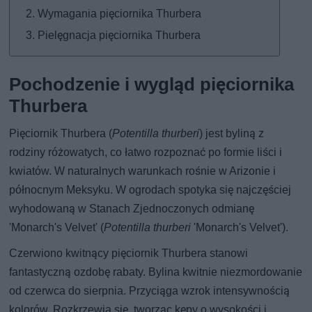
Wymagania pięciornika Thurbera
Pielęgnacja pięciornika Thurbera
Pochodzenie i wygląd pięciornika
Thurbera
Pięciornik Thurbera (
Potentilla thurberi
) jest byliną z
rodziny różowatych, co łatwo rozpoznać po formie liści i
kwiatów. W naturalnych warunkach rośnie w Arizonie i
północnym Meksyku. W ogrodach spotyka się najczęściej
wyhodowaną w Stanach Zjednoczonych odmianę
'Monarch's Velvet' (
Potentilla thurberi
'Monarch's Velvet').
Czerwiono kwitnący pięciornik Thurbera stanowi
fantastyczną ozdobę rabaty. Bylina kwitnie niezmordowanie
od czerwca do sierpnia. Przyciąga wzrok intensywnością
kolorów. Rozkrzewia się, tworząc kępy o wysokości i