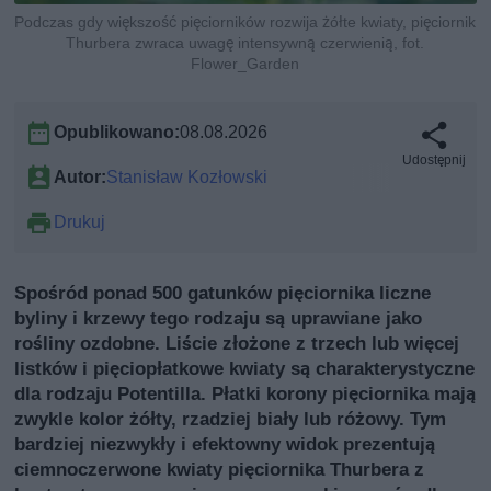
Podczas gdy większość pięciorników rozwija żółte kwiaty, pięciornik
Thurbera zwraca uwagę intensywną czerwienią, fot.
Flower_Garden
Opublikowano:
08.08.2026
Udostępnij
Autor:
Stanisław Kozłowski
Drukuj
Spośród ponad 500 gatunków pięciornika liczne
byliny i krzewy tego rodzaju są uprawiane jako
rośliny ozdobne. Liście złożone z trzech lub więcej
listków i pięciopłatkowe kwiaty są charakterystyczne
dla rodzaju Potentilla. Płatki korony pięciornika mają
zwykle kolor żółty, rzadziej biały lub różowy. Tym
bardziej niezwykły i efektowny widok prezentują
ciemnoczerwone kwiaty pięciornika Thurbera z