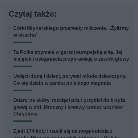
Czytaj także:
Córki Młynarskiego przerwały milczenie. „Żyliśmy
w strachu”
Ta Polka trzymała w garści europejską elitę. Jej
majątek i osiągnięcia przyprawiają o zawrót głowy
Uwięził żonę i dzieci, porywał młode dziewczyny.
Co się działo w zamku polskiego magnata
Odarci ze skóry, rozcięci piłą i przybici do krzyża
głową w dół. Mroczny i krwawy koniec uczniów
Chrystusa
Zjadł 174 koty i rzucił się na nogę kolesia z
okrętu. Mroczny przypadek żołnierza z Polski