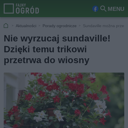
MENU
Fa
Szu
ceb
kaj
Aktualności
Porady ogrodnicze
Sundaville można przec
ook
Nie wyrzucaj sundaville!
Dzięki temu trikowi
przetrwa do wiosny