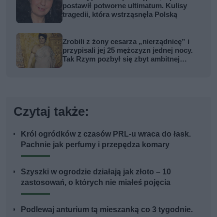
postawił potworne ultimatum. Kulisy
tragedii, która wstrząsnęła Polską
Zrobili z żony cesarza „nierządnicę” i
przypisali jej 25 mężczyzn jednej nocy.
Tak Rzym pozbył się zbyt ambitnej
kobiety
Czytaj także:
Król ogródków z czasów PRL-u wraca do łask.
Pachnie jak perfumy i przepędza komary
Szyszki w ogrodzie działają jak złoto – 10
zastosowań, o których nie miałeś pojęcia
Podlewaj anturium tą mieszanką co 3 tygodnie.