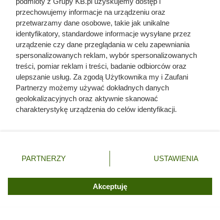
szubienicą
podmioty z Grupy KB.pl uzyskujemy dostęp i
przechowujemy informacje na urządzeniu oraz
przetwarzamy dane osobowe, takie jak unikalne
identyfikatory, standardowe informacje wysyłane przez
urządzenie czy dane przeglądania w celu zapewniania
spersonalizowanych reklam, wybór spersonalizowanych
treści, pomiar reklam i treści, badanie odbiorców oraz
ulepszanie usług. Za zgodą Użytkownika my i Zaufani
Partnerzy możemy używać dokładnych danych
geolokalizacyjnych oraz aktywnie skanować
charakterystykę urządzenia do celów identyfikacji.
Ponieważ cenimy Twoją prywatność, prosimy o zgodę na
korzystanie z tych technologii poprzez kliknięcie
„Akceptuję”. Zgoda jest dobrowolna i zawsze możesz ją
zmienić/wycofać klikając przycisk ustawień prywatności
PARTNERZY
USTAWIENIA
znajdujący się w lewym dolnym rogu strony. Niektóre
rodzaje przetwarzania danych nie wymagają zgody
użytkownika, ale masz prawo sprzeciwić się takiemu
Akceptuję
Nie harówka była najgorsza.
przetwarzaniu. Preferencje będą miały zastosowania tylko
Prawdziwy koszmar chłopek
na tej witrynie.