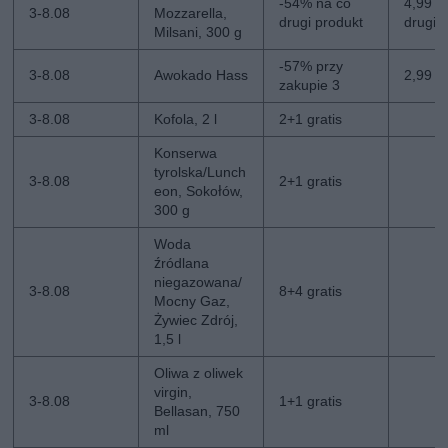
-54% na co
4,99 zł
3-8.08
Mozzarella,
drugi produkt
drugi
Milsani, 300 g
-57% przy
3-8.08
Awokado Hass
2,99 zł
zakupie 3
3-8.08
Kofola, 2 l
2+1 gratis
Konserwa
tyrolska/Lunch
3-8.08
2+1 gratis
eon, Sokołów,
300 g
Woda
źródlana
niegazowana/
3-8.08
8+4 gratis
Mocny Gaz,
Żywiec Zdrój,
1,5 l
Oliwa z oliwek
virgin,
3-8.08
1+1 gratis
Bellasan, 750
ml