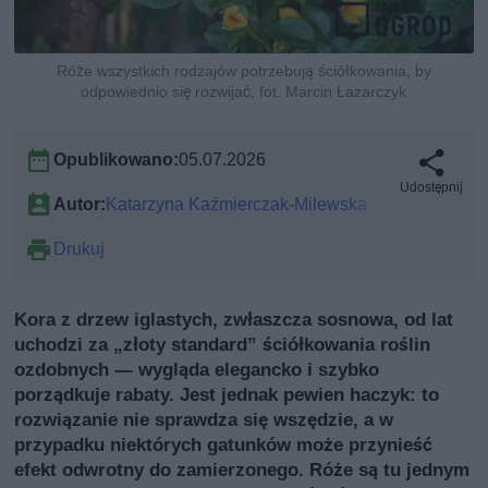
Róże wszystkich rodzajów potrzebują ściółkowania, by
odpowiednio się rozwijać, fot. Marcin Łazarczyk
Opublikowano:
05.07.2026
Udostępnij
Autor:
Katarzyna Kaźmierczak-Milewska
Drukuj
Kora z drzew iglastych, zwłaszcza sosnowa, od lat
uchodzi za „złoty standard” ściółkowania roślin
ozdobnych — wygląda elegancko i szybko
porządkuje rabaty. Jest jednak pewien haczyk: to
rozwiązanie nie sprawdza się wszędzie, a w
przypadku niektórych gatunków może przynieść
efekt odwrotny do zamierzonego. Róże są tu jednym