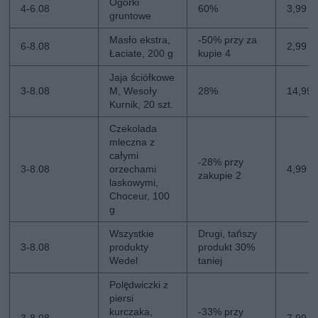
Ogórki
4-6.08
60%
3,99 zł
gruntowe
Masło ekstra,
-50% przy za
6-8.08
2,99 zł
Łaciate, 200 g
kupie 4
Jaja ściółkowe
3-8.08
M, Wesoły
28%
14,99 
Kurnik, 20 szt.
Czekolada
mleczna z
całymi
-28% przy
3-8.08
orzechami
4,99 zł
zakupie 2
laskowymi,
Choceur, 100
g
Wszystkie
Drugi, tańszy
3-8.08
produkty
produkt 30%
Wedel
taniej
Polędwiczki z
piersi
kurczaka,
-33% przy
3-8.08
7,99 z