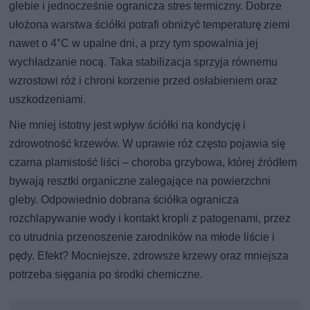
glebie i jednocześnie ogranicza stres termiczny. Dobrze
ułożona warstwa ściółki potrafi obniżyć temperaturę ziemi
nawet o 4°C w upalne dni, a przy tym spowalnia jej
wychładzanie nocą. Taka stabilizacja sprzyja równemu
wzrostowi róż i chroni korzenie przed osłabieniem oraz
uszkodzeniami.
Nie mniej istotny jest wpływ ściółki na kondycję i
zdrowotność krzewów. W uprawie róż często pojawia się
czarna plamistość liści – choroba grzybowa, której źródłem
bywają resztki organiczne zalegające na powierzchni
gleby. Odpowiednio dobrana ściółka ogranicza
rozchlapywanie wody i kontakt kropli z patogenami, przez
co utrudnia przenoszenie zarodników na młode liście i
pędy. Efekt? Mocniejsze, zdrowsze krzewy oraz mniejsza
potrzeba sięgania po środki chemiczne.