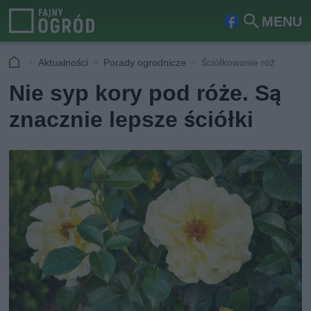
MENU
Fa
Szu
ceb
kaj
Aktualności
Porady ogrodnicze
Ściółkowanie róż
ook
Nie syp kory pod róże. Są
znacznie lepsze ściółki