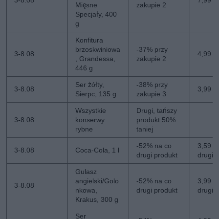
Mięsne
zakupie 2
Specjały, 400
g
Konfitura
brzoskwiniowa
-37% przy
3-8.08
4,99 zł
, Grandessa,
zakupie 2
446 g
Ser żółty,
-38% przy
3-8.08
3,99 z
Sierpc, 135 g
zakupie 3
Wszystkie
Drugi, tańszy
3-8.08
konserwy
produkt 50%
rybne
taniej
-52% na co
3,59 zł
3-8.08
Coca-Cola, 1 l
drugi produkt
drugi
Gulasz
angielski/Golo
-52% na co
3,99 zł
3-8.08
nkowa,
drugi produkt
drugi
Krakus, 300 g
Ser