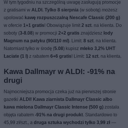
W tym tygodniu na szczególną uwagę zasługują promocje
z gratisami w
ALDI.
Tylko 8 sierpnia
(w sobotę) możesz
upolować
kawę rozpuszczalną Nescafe Classic (200 g)
w ofercie
1+1 gratis
! Obowiązuje limit
2 szt
. na klienta. Do
soboty (
3-8.08
) w promocji
2+2 gratis
znajdziesz
lody
Magnum na patyku (90/110 ml)
. Limit:
8 szt
. na klienta.
Natomiast tylko w środę (
5.08
) kupisz
mleko 3,2% UHT
Łaciate (1 l)
z rabatem
6+6 gratis
! Limit:
12 szt.
na klienta.
Kawa Dallmayr w ALDI: -91% na
drugi
Najmocniejsza promocja czeka już na pierwszej stronie
gazetki
ALDI!
Kawa ziarnista Dallmayr Classic albo
kawa mielona Dallmayr Classic Intense (500 g)
została
objęta rabatem
-91% na drugi produkt
. Standardowo to
45,99 zł/szt., a
druga sztuka wychodzi tylko 3,99 zł
—