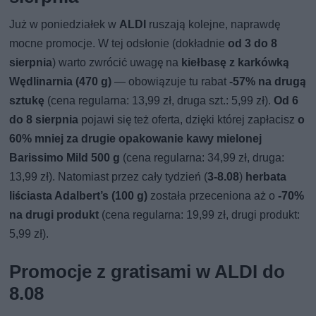
Już w poniedziałek w
ALDI
ruszają kolejne, naprawdę
mocne promocje. W tej odsłonie (dokładnie
od 3 do 8
sierpnia
) warto zwrócić uwagę na
kiełbasę z karkówką
Wędlinarnia (470 g)
— obowiązuje tu rabat
-57% na drugą
sztukę
(cena regularna: 13,99 zł, druga szt.: 5,99 zł).
Od 6
do 8 sierpnia
pojawi się też oferta, dzięki której zapłacisz
o
60% mniej za drugie opakowanie
kawy mielonej
Barissimo Mild 500 g
(cena regularna: 34,99 zł, druga:
13,99 zł). Natomiast przez cały tydzień (
3-8.08
)
herbata
liściasta Adalbert’s (100 g)
została przeceniona aż o
-70%
na drugi produkt
(cena regularna: 19,99 zł, drugi produkt:
5,99 zł).
Promocje z gratisami w ALDI do
8.08