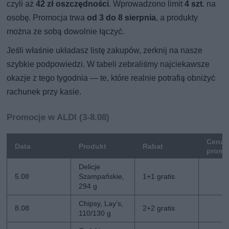
czyli aż
42 zł oszczędności
. Wprowadzono limit
4 szt
. na
osobę. Promocja trwa
od 3 do 8 sierpnia
, a produkty
można ze sobą dowolnie łączyć.
Jeśli właśnie układasz listę zakupów, zerknij na nasze
szybkie podpowiedzi. W tabeli zebraliśmy najciekawsze
okazje z tego tygodnia — te, które realnie potrafią obniżyć
rachunek przy kasie.
Promocje w ALDI (3-8.08)
Cena
Data
Produkt
Rabat
promo
Delicje
5.08
Szampańskie,
1+1 gratis
294 g
Chipsy, Lay’s,
8.08
2+2 gratis
110/130 g