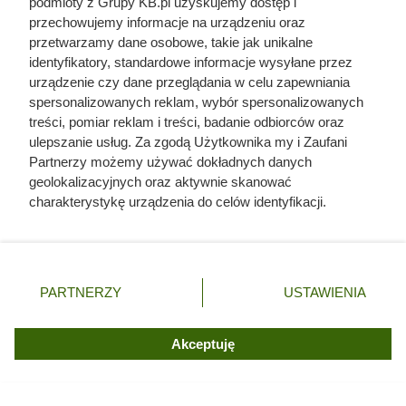
podmioty z Grupy KB.pl uzyskujemy dostęp i
Ta lilia rośnie do 2,5 m i pachnie lepiej niż Chanel
przechowujemy informacje na urządzeniu oraz
no. 5
przetwarzamy dane osobowe, takie jak unikalne
identyfikatory, standardowe informacje wysyłane przez
Ta bylina kwitnie całe lato i nie wymaga ani uwagi,
urządzenie czy dane przeglądania w celu zapewniania
ani czasu. Przyciąga wzrok z daleka
spersonalizowanych reklam, wybór spersonalizowanych
treści, pomiar reklam i treści, badanie odbiorców oraz
ulepszanie usług. Za zgodą Użytkownika my i Zaufani
Zimą wygląda, jakby płonął. Ten krzew zmienia
Partnerzy możemy używać dokładnych danych
ogród nie do poznania
geolokalizacyjnych oraz aktywnie skanować
charakterystykę urządzenia do celów identyfikacji.
Ponieważ cenimy Twoją prywatność, prosimy o zgodę na
Ta roślina pachnie czosnkiem. Wielu ogrodników
korzystanie z tych technologii poprzez kliknięcie
sadzi ją przeciw kretom i nornicom
„Akceptuję”. Zgoda jest dobrowolna i zawsze możesz ją
zmienić/wycofać klikając przycisk ustawień prywatności
PARTNERZY
USTAWIENIA
znajdujący się w lewym dolnym rogu strony. Niektóre
rodzaje przetwarzania danych nie wymagają zgody
użytkownika, ale masz prawo sprzeciwić się takiemu
Akceptuję
przetwarzaniu. Preferencje będą miały zastosowania tylko
na tej witrynie.