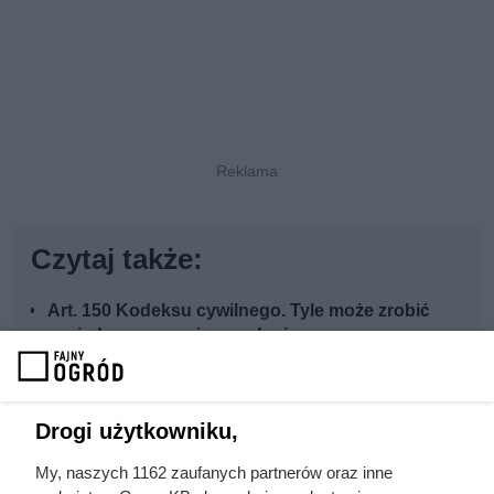
Czytaj także:
Art. 150 Kodeksu cywilnego. Tyle może zrobić
sąsiad z pnączami przy płocie
Szukał roślin na balkon, które nie stracą liści
zimą. Te trzy odmiany okazały się strzałem w
Drogi użytkowniku,
dziesiątkę
My, naszych 1162 zaufanych partnerów oraz inne