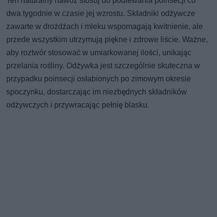
Ten naturalny nawóz stosuj do podlewania poinsecji co
dwa tygodnie w czasie jej wzrostu. Składniki odżywcze
zawarte w drożdżach i mleku wspomagają kwitnienie, ale
przede wszystkim utrzymują piękne i zdrowe liście. Ważne,
aby roztwór stosować w umiarkowanej ilości, unikając
przelania rośliny. Odżywka jest szczególnie skuteczna w
przypadku poinsecji osłabionych po zimowym okresie
spoczynku, dostarczając im niezbędnych składników
odżywczych i przywracając pełnię blasku.