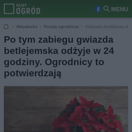
MENU
Fa
Szu
ceb
kaj
Aktualności
Porady ogrodnicze
Odżywka drożdżowa do g
ook
Po tym zabiegu gwiazda
betlejemska odżyje w 24
godziny. Ogrodnicy to
potwierdzają