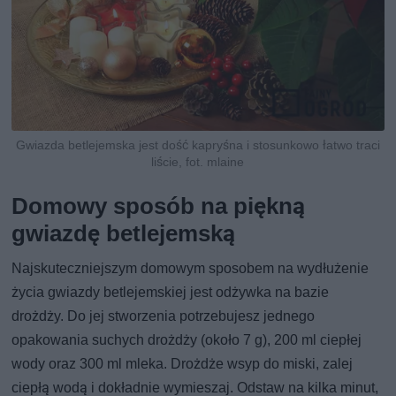
Gwiazda betlejemska jest dość kapryśna i stosunkowo łatwo traci
liście, fot. mlaine
Domowy sposób na piękną
gwiazdę betlejemską
Najskuteczniejszym domowym sposobem na wydłużenie
życia gwiazdy betlejemskiej jest odżywka na bazie
drożdży. Do jej stworzenia potrzebujesz jednego
opakowania suchych drożdży (około 7 g), 200 ml ciepłej
wody oraz 300 ml mleka. Drożdże wsyp do miski, zalej
ciepłą wodą i dokładnie wymieszaj. Odstaw na kilka minut,