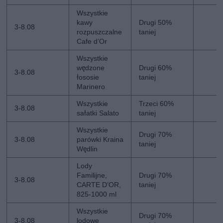
Wszystkie
kawy
Drugi 50%
3-8.08
rozpuszczalne
taniej
Cafe d’Or
Wszystkie
wędzone
Drugi 60%
3-8.08
łososie
taniej
Marinero
Wszystkie
Trzeci 60%
3-8.08
sałatki Salato
taniej
Wszystkie
Drugi 70%
3-8.08
parówki Kraina
taniej
Wędlin
Lody
Familijne,
Drugi 70%
3-8.08
CARTE D’OR,
taniej
825-1000 ml
Wszystkie
Drugi 70%
3-8.08
lodowe