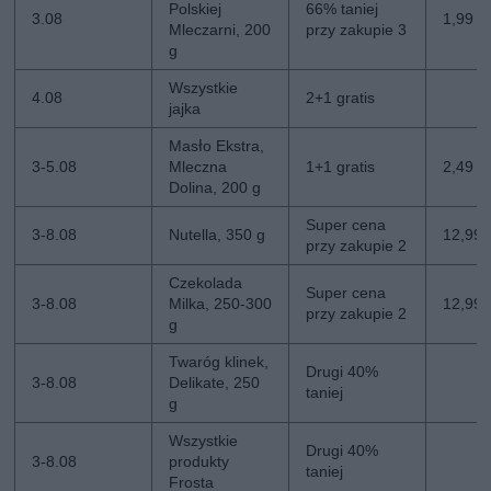
Polskiej
66% taniej
3.08
1,99 zł
Mleczarni, 200
przy zakupie 3
g
Wszystkie
4.08
2+1 gratis
jajka
Masło Ekstra,
3-5.08
Mleczna
1+1 gratis
2,49 zł
Dolina, 200 g
Super cena
3-8.08
Nutella, 350 g
12,99 z
przy zakupie 2
Czekolada
Super cena
3-8.08
Milka, 250-300
12,99 z
przy zakupie 2
g
Twaróg klinek,
Drugi 40%
3-8.08
Delikate, 250
taniej
g
Wszystkie
Drugi 40%
3-8.08
produkty
taniej
Frosta