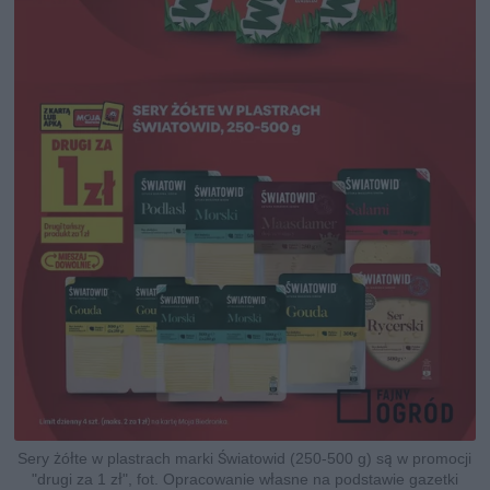
Sery żółte w plastrach marki Światowid (250-500 g) są w promocji
"drugi za 1 zł", fot. Opracowanie własne na podstawie gazetki