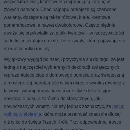
wszystkim z liści, które tworzą imponującą koronę w
żywych barwach. Choć najpopularniejsze są czerwone
warianty, dostępne są także różowe, białe, kremowe,
pomarańczowe, a nawet dwukolorowe. Często błędnie
uważa się przykwiatki za płatki kwiatów – w rzeczywistości
są to liście okalające małe, żółte kwiaty, które pojawiają się
na wierzchołku rośliny.
Wyjątkowy wygląd poinsecji przyczynia się do tego, że jest
jedną z najczęściej wybieranych dekoracji świątecznych,
reprezentującą ciepło domowego ogniska oraz świąteczną
atmosferę. Jej popularność w tym okresie wynika również z
łatwości wkomponowania w różne style dekoracyjne –
doskonale pasuje zarówno do klasycznych, jak i
nowoczesnych wnętrz. Należy jednak zaznaczyć, że
jest to
roślina wieloletnia
, która może przetrwać znacznie dłużej
niż tylko do święta Trzech Króli. Przy odpowiedniej trosce
może zdobić dom przez wiele sezonów.