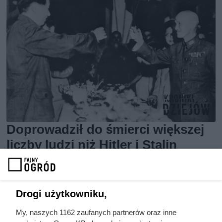
Doprowadził do śmierci większej
liczby ludzi niż Hitler i Stalin
razem wzięci. Mimo to czczą go
jako bohatera
Drogi użytkowniku,
My, naszych 1162 zaufanych partnerów oraz inne