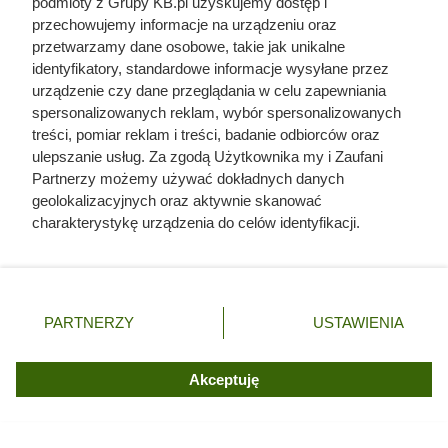
podmioty z Grupy KB.pl uzyskujemy dostęp i
przechowujemy informacje na urządzeniu oraz
przetwarzamy dane osobowe, takie jak unikalne
identyfikatory, standardowe informacje wysyłane przez
urządzenie czy dane przeglądania w celu zapewniania
spersonalizowanych reklam, wybór spersonalizowanych
treści, pomiar reklam i treści, badanie odbiorców oraz
ulepszanie usług. Za zgodą Użytkownika my i Zaufani
Partnerzy możemy używać dokładnych danych
geolokalizacyjnych oraz aktywnie skanować
charakterystykę urządzenia do celów identyfikacji.
Ostatnie godziny komendanta
Ponieważ cenimy Twoją prywatność, prosimy o zgodę na
korzystanie z tych technologii poprzez kliknięcie
Auschwitz. Odtajnione zdjęcia
„Akceptuję”. Zgoda jest dobrowolna i zawsze możesz ją
pokazują, co działo się przed
zmienić/wycofać klikając przycisk ustawień prywatności
PARTNERZY
USTAWIENIA
znajdujący się w lewym dolnym rogu strony. Niektóre
szubienicą
rodzaje przetwarzania danych nie wymagają zgody
użytkownika, ale masz prawo sprzeciwić się takiemu
Akceptuję
przetwarzaniu. Preferencje będą miały zastosowania tylko
na tej witrynie.