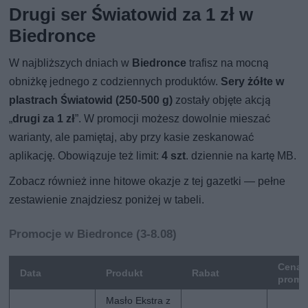
Drugi ser Światowid za 1 zł w
Biedronce
W najbliższych dniach w
Biedronce
trafisz na mocną
obniżkę jednego z codziennych produktów.
Sery żółte w
plastrach Światowid (250-500 g)
zostały objęte akcją
„
drugi za 1 zł
”. W promocji możesz dowolnie mieszać
warianty, ale pamiętaj, aby przy kasie zeskanować
aplikację. Obowiązuje też limit:
4 szt
. dziennie na kartę MB.
Zobacz również inne hitowe okazje z tej gazetki — pełne
zestawienie znajdziesz poniżej w tabeli.
Promocje w Biedronce (3-8.08)
Cena
Data
Produkt
Rabat
promo
Masło Ekstra z