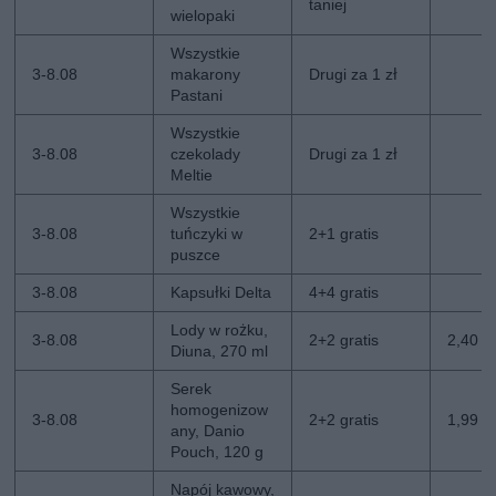
taniej
wielopaki
Wszystkie
3-8.08
makarony
Drugi za 1 zł
Pastani
Wszystkie
3-8.08
czekolady
Drugi za 1 zł
Meltie
Wszystkie
3-8.08
tuńczyki w
2+1 gratis
puszce
3-8.08
Kapsułki Delta
4+4 gratis
Lody w rożku,
3-8.08
2+2 gratis
2,40 zł
Diuna, 270 ml
Serek
homogenizow
3-8.08
2+2 gratis
1,99 zł
any, Danio
Pouch, 120 g
Napój kawowy,