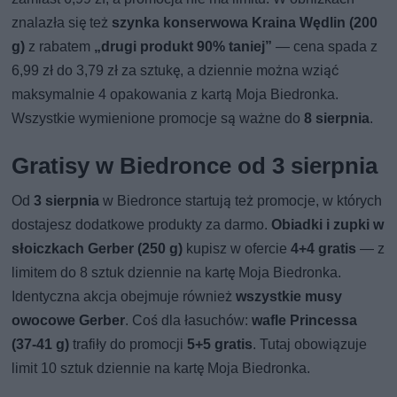
znalazła się też
szynka konserwowa Kraina Wędlin (200
g)
z rabatem
„drugi produkt 90% taniej”
— cena spada z
6,99 zł do 3,79 zł za sztukę, a dziennie można wziąć
maksymalnie 4 opakowania z kartą Moja Biedronka.
Wszystkie wymienione promocje są ważne do
8 sierpnia
.
Gratisy w Biedronce od 3 sierpnia
Od
3 sierpnia
w Biedronce startują też promocje, w których
dostajesz dodatkowe produkty za darmo.
Obiadki i zupki w
słoiczkach Gerber (250 g)
kupisz w ofercie
4+4 gratis
— z
limitem do 8 sztuk dziennie na kartę Moja Biedronka.
Identyczna akcja obejmuje również
wszystkie musy
owocowe Gerber
. Coś dla łasuchów:
wafle Princessa
(37-41 g)
trafiły do promocji
5+5 gratis
. Tutaj obowiązuje
limit 10 sztuk dziennie na kartę Moja Biedronka.