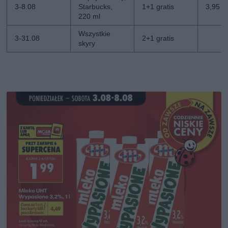
3-8.08
Starbucks,
1+1 gratis
3,95 zł
220 ml
Wszystkie
3-31.08
2+1 gratis
skyry