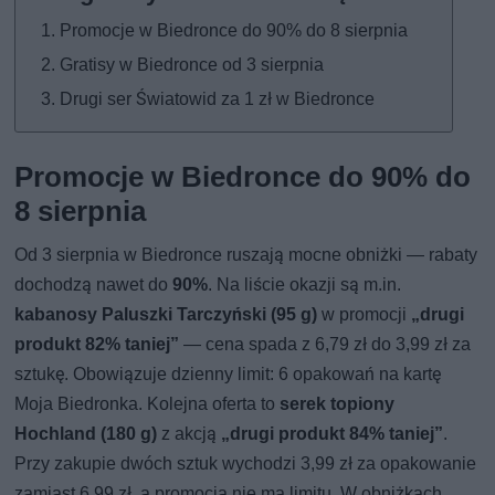
Promocje w Biedronce do 90% do 8 sierpnia
Gratisy w Biedronce od 3 sierpnia
Drugi ser Światowid za 1 zł w Biedronce
Promocje w Biedronce do 90% do
8 sierpnia
Od 3 sierpnia w Biedronce ruszają mocne obniżki — rabaty
dochodzą nawet do
90%
. Na liście okazji są m.in.
kabanosy Paluszki Tarczyński (95 g)
w promocji
„drugi
produkt 82% taniej”
— cena spada z 6,79 zł do 3,99 zł za
sztukę. Obowiązuje dzienny limit: 6 opakowań na kartę
Moja Biedronka. Kolejna oferta to
serek topiony
Hochland (180 g)
z akcją
„drugi produkt 84% taniej”
.
Przy zakupie dwóch sztuk wychodzi 3,99 zł za opakowanie
zamiast 6,99 zł, a promocja nie ma limitu. W obniżkach