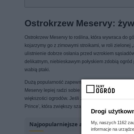
Ostrokrzew Meservy: żywo
Ostrokrzew Meservy to roślina, która wywraca do 
kojarzymy go z zimowymi stroikami, w roli zielonej 
ulistnienie dobrze osłania przed wzrokiem sąsiadów
delikatnym, niebieskawym połyskiem zdobią ogród p
wabią ptaki.
Dużą popularność zapewniła mu odmiana 'Blue Prin
Meservy lepiej radzi sobie także w chłodniejszych 
większości ogrodów. Jeśli zależy ci na owocach, pa
Prince', która zwiększy szanse na obfite zawiązywa
Drogi użytkown
My, naszych 1162 zau
Najpopularniejsze artykuły
informacje na urządze