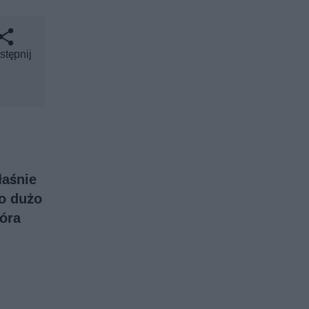
stępnij
łaśnie
ko dużo
tóra