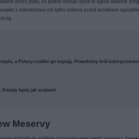
dane przez ptaki, co potrafi tchnąć życie w ogród właśnie zimą
wopłot z ostrokrzewu nie tylko osłania przed wzrokiem sąsiadów
niczą.
ciepła, a Polacy rzadko go kupują. Prawdziwy król kaloryczności
e. Kwiaty będą jak szalone!
rzew Meservy
rzew potrzebuje solidnie przygotowanej ziemi: wyznacz równe 