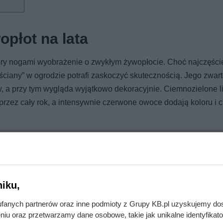
płot na lata
góry nogami wyobrażenie o zwykłym żywopłocie. Choć najczęści
„ściany” w ogrodzie potrafi zaskoczyć skutecznością. Jego zwart
, a przy tym wygląda wyjątkowo dekoracyjnie. Ciemnozielone li
rzez cały rok, a intensywnie czerwone owoce dodają koloru i c
cess' — efekt krzyżowania kilku gatunków, dzięki czemu ostro
częściach Polski. To propozycja odporna na mróz, dlatego spra
miętaj o zapyleniu: obok warto posadzić odmianę męską, np. 'B
nie dekoracyjnych jagód.
iku,
fanych partnerów oraz inne podmioty z Grupy KB.pl uzyskujemy do
niu oraz przetwarzamy dane osobowe, takie jak unikalne identyfikat