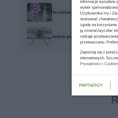
informacje wysyłane 
wybór spersonalizowan
Ta roślina ma 100 kwiatów na pędzie
Użytkownika my i Zau
skanować charakterys
zgodę na korzystanie 
ją zmienić/wycofać kl
rodzaje przetwarzani
Jedyny groźny pająk w Polsce właś
przetwarzaniu. Prefere
Zapoznaj się z poniż
internetowych. Szcze
Prywatności i Cookie
PARTNERZY