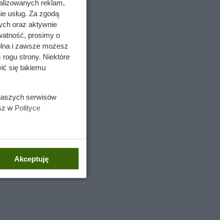
alizowanych reklam,
ie usług. Za zgodą
ych oraz aktywnie
watność, prosimy o
wolna i zawsze możesz
 rogu strony. Niektóre
ić się takiemu
 naszych serwisów
esz w
Polityce
Akceptuję