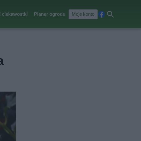
i ciekawostki
Planer ogrodu
Moje konto
Fa
Szu
ceb
kaj
ook
a