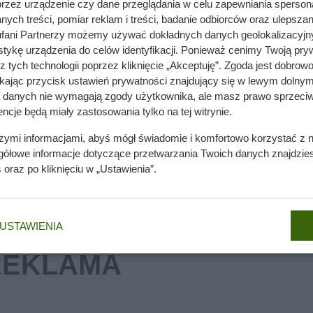
przez urządzenie czy dane przeglądania w celu zapewniania sperson
ych treści, pomiar reklam i treści, badanie odbiorców oraz ulepszan
. Nasiona kosztują 3 zł
fani Partnerzy możemy używać dokładnych danych geolokalizacyjn
tykę urządzenia do celów identyfikacji. Ponieważ cenimy Twoją pry
z tych technologii poprzez kliknięcie „Akceptuję”. Zgoda jest dobro
ikając przycisk ustawień prywatności znajdujący się w lewym dolnym
a danych nie wymagają zgody użytkownika, ale masz prawo sprzeciw
nie wchodzi do domów. Polacy nie wiedzą, jak reagować
ncje będą miały zastosowania tylko na tej witrynie.
szymi informacjami, abyś mógł świadomie i komfortowo korzystać z
gółowe informacje dotyczące przetwarzania Twoich danych znajdzi
s
oraz po kliknięciu w „Ustawienia”.
USTAWIENIA