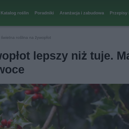
Katalog roślin
Poradniki
Aranżacja i zabudowa
Przepisy 
 świetna roślina na żywopłot
wopłot lepszy niż tuje. M
woce