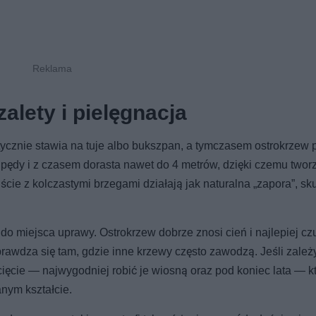
alety i pielęgnacja
ycznie stawia na tuje albo bukszpan, a tymczasem ostrokrzew p
pędy i z czasem dorasta nawet do 4 metrów, dzięki czemu tworz
iście z kolczastymi brzegami działają jak naturalna „zapora”, sk
 miejsca uprawy. Ostrokrzew dobrze znosi cień i najlepiej czu
awdza się tam, gdzie inne krzewy często zawodzą. Jeśli zależy
ięcie — najwygodniej robić je wiosną oraz pod koniec lata — k
nym kształcie.