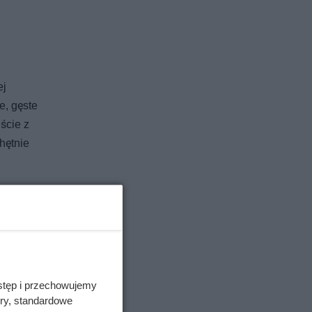
ej
e, gęste
ście z
hętnie
krzew
wdza się w
lue
stęp i przechowujemy
ory, standardowe