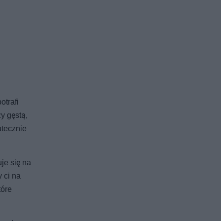
otrafi
y gęstą,
utecznie
je się na
 ci na
tóre