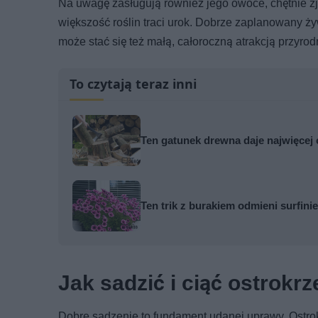
Na uwagę zasługują również jego owoce, chętnie zja
większość roślin traci urok. Dobrze zaplanowany ży
może stać się też małą, całoroczną atrakcją przyrod
To czytają teraz inni
Ten gatunek drewna daje najwięcej 
Ten trik z burakiem odmieni surfini
Jak sadzić i ciąć ostrok
Dobre sadzenie to fundament udanej uprawy. Ostrok