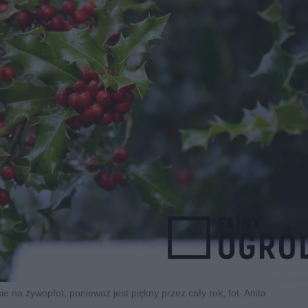
e na żywopłot, ponieważ jest piękny przez cały rok, fot. Anita