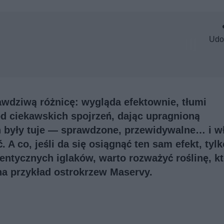
Udo
awdziwą różnicę: wygląda efektownie, tłumi
d ciekawskich spojrzeń, dając upragnioną
n były tuje — sprawdzone, przewidywalne… i w
. A co, jeśli da się osiągnąć ten sam efekt, tyl
entycznych iglaków, warto rozważyć roślinę, k
na przykład ostrokrzew Maservy.