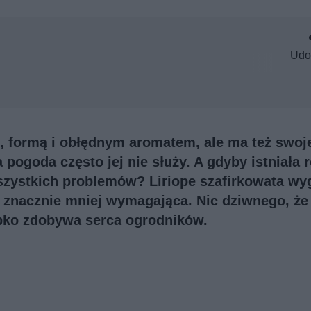
Udo
 formą i obłędnym aromatem, ale ma też swoj
pogoda często jej nie służy. A gdyby istniała r
szystkich problemów? Liriope szafirkowata wy
t znacznie mniej wymagająca. Nic dziwnego, że
ybko zdobywa serca ogrodników.