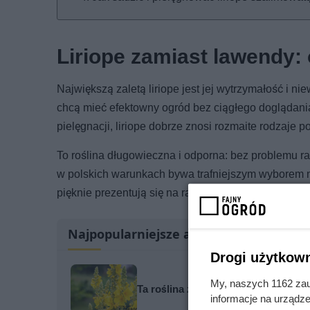
Liriope zamiast lawendy: 
Największą zaletą liriope jest jej wytrzymałość i n
chcą mieć efektowny ogród bez ciągłego doglądania
pielęgnacji, liriope dobrze znosi rozmaite rodzaje 
To roślina długowieczna i odporna: bez problemu ra
w polskich warunkach bywa trafniejszym wyborem ni
pięknie prezentują się na rabatach. Z powodzeniem
Najpopularniejsze artykuły
Drogi użytkown
My, naszych 1162 zau
Ta roślina z ogrodu babci rośnie w 
informacje na urządze