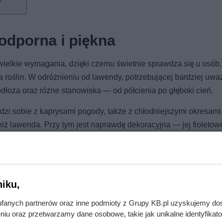
odporna i piękna
iewielkie wymagania, dzięki czemu świetnie sprawdza się u osób,
 roślin. W odróżnieniu od lawendy, potrzebującej bardziej uwa
podłoża oraz różne stanowiska — od półcienia po głęboki cień.
dzi sobie z kaprysami pogody, także z chłodniejszymi okresami
ż lawenda. Przy tym jest naprawdę dekoracyjna — jej fioletow
 można ją sadzić również w donicach na balkonach oraz w pobli
iku,
fanych partnerów oraz inne podmioty z Grupy KB.pl uzyskujemy do
piachu i kwitnie tygodniami
niu oraz przetwarzamy dane osobowe, takie jak unikalne identyfikat