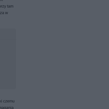
orzy tam
dza w
ęki czemu
ymagania