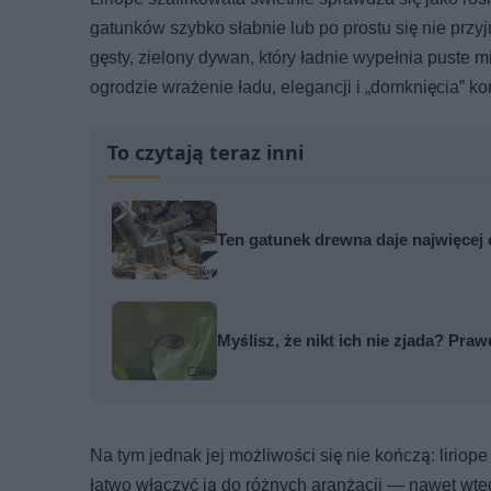
gatunków szybko słabnie lub po prostu się nie prz
gęsty, zielony dywan, który ładnie wypełnia puste 
ogrodzie wrażenie ładu, elegancji i „domknięcia” ko
To czytają teraz inni
Ten gatunek drewna daje najwięcej 
Myślisz, że nikt ich nie zjada? Pr
Na tym jednak jej możliwości się nie kończą: liriop
łatwo włączyć ją do różnych aranżacji — nawet wte