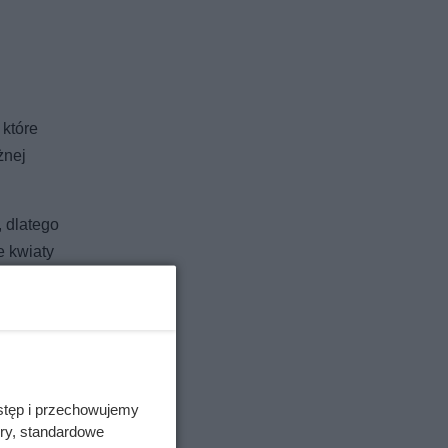
 które
żnej
, dlatego
e kwiaty
żu altan.
stęp i przechowujemy
ory, standardowe