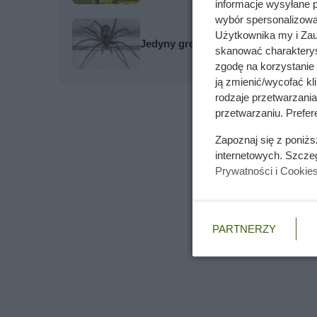
informacje wysyłane 
wybór spersonalizowan
Użytkownika my i Zau
Jedyny groźny pająk w Polsce właś
skanować charakterys
zgodę na korzystanie 
ją zmienić/wycofać kl
rodzaje przetwarzani
przetwarzaniu. Prefere
Zapoznaj się z poniż
internetowych. Szcze
Prywatności i Cookie
PARTNERZY