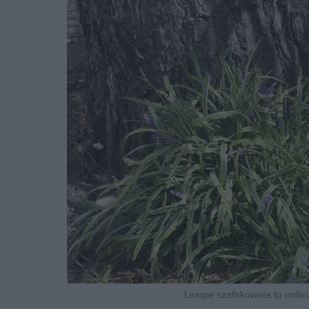
Liriope szafirkowata to rośl