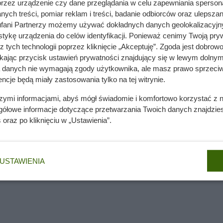
przez urządzenie czy dane przeglądania w celu zapewniania sperson
ych treści, pomiar reklam i treści, badanie odbiorców oraz ulepszan
fani Partnerzy możemy używać dokładnych danych geolokalizacyjn
nie wchodzi do domów. Polacy nie wiedzą, jak reagować
tykę urządzenia do celów identyfikacji. Ponieważ cenimy Twoją pry
z tych technologii poprzez kliknięcie „Akceptuję”. Zgoda jest dobro
ikając przycisk ustawień prywatności znajdujący się w lewym dolnym
a danych nie wymagają zgody użytkownika, ale masz prawo sprzeciw
ncje będą miały zastosowania tylko na tej witrynie.
szymi informacjami, abyś mógł świadomie i komfortowo korzystać z
gółowe informacje dotyczące przetwarzania Twoich danych znajdzi
s
oraz po kliknięciu w „Ustawienia”.
USTAWIENIA