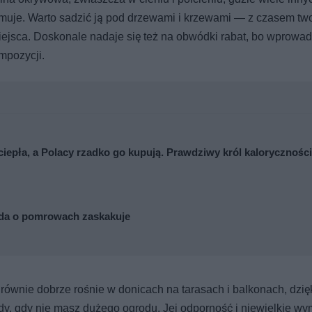
yjmuje. Warto sadzić ją pod drzewami i krzewami — z czasem tw
miejsca. Doskonale nadaje się też na obwódki rabat, bo wprowa
mpozycji.
ciepła, a Polacy rzadko go kupują. Prawdziwy król kaloryczności
awda o pomrowach zaskakuje
e równie dobrze rośnie w donicach na tarasach i balkonach, dzi
dy, gdy nie masz dużego ogrodu. Jej odporność i niewielkie w