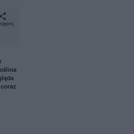
stępnij
e
oślina
gląda
 coraz