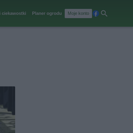
i ciekawostki
Planer ogrodu
Moje konto
Fa
Szu
ceb
kaj
ook