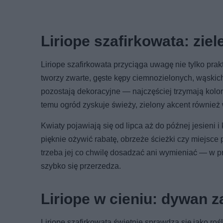
Liriope szafirkowata: zieleń
Liriope szafirkowata przyciąga uwagę nie tylko p
tworzy zwarte, gęste kępy ciemnozielonych, wąskich 
pozostają dekoracyjne — najczęściej trzymają kolor
temu ogród zyskuje świeży, zielony akcent również
Kwiaty pojawiają się od lipca aż do późnej jesieni i 
pięknie ożywić rabatę, obrzeże ścieżki czy miejsce p
trzeba jej co chwilę dosadzać ani wymieniać — w p
szybko się przerzedza.
Liriope w cieniu: dywan 
Liriope szafirkowata świetnie sprawdza się jako roś