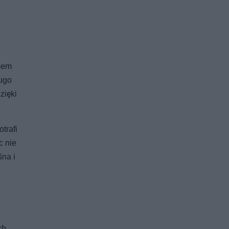
asem
ługo
zięki
otrafi
c nie
śna i
ch