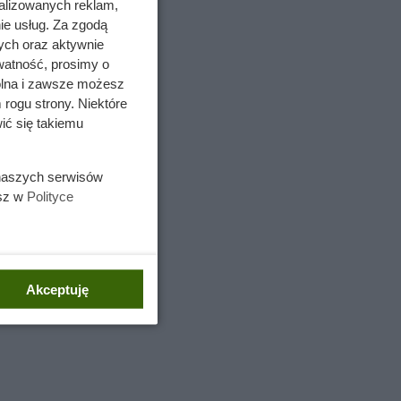
alizowanych reklam,
ie usług. Za zgodą
ych oraz aktywnie
watność, prosimy o
wolna i zawsze możesz
 rogu strony. Niektóre
ić się takiemu
 naszych serwisów
esz w
Polityce
Akceptuję