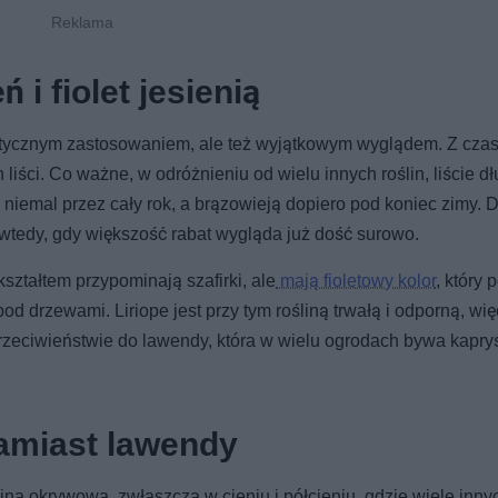
 i fiolet jesienią
raktycznym zastosowaniem, ale też wyjątkowym wyglądem. Z cz
liści. Co ważne, w odróżnieniu od wielu innych roślin, liście d
 niemal przez cały rok, a brązowieją dopiero pod koniec zimy. D
 wtedy, gdy większość rabat wygląda już dość surowo.
kształtem przypominają szafirki, ale
mają fioletowy kolor
, który p
od drzewami. Liriope jest przy tym rośliną trwałą i odporną, wię
rzeciwieństwie do lawendy, która w wielu ogrodach bywa kapry
zamiast lawendy
lina okrywowa, zwłaszcza w cieniu i półcieniu, gdzie wiele inny