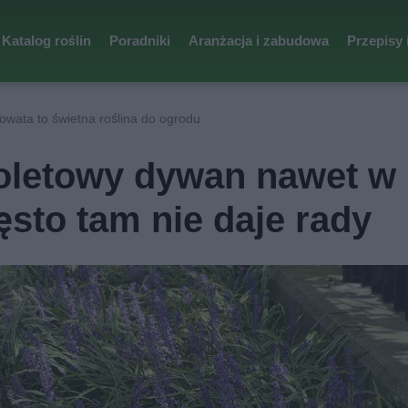
Katalog roślin
Poradniki
Aranżacja i zabudowa
Przepisy 
kowata to świetna roślina do ogrodu
fioletowy dywan nawet w
ęsto tam nie daje rady