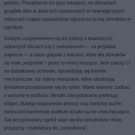
pobliżu. Posadzenie ich przy rabatach, na obrzeżach
grządek albo w donicach ustawionych w newralgicznych
miejscach często zauważalnie ogranicza liczbę ślimaków w
ogrodzie.
Dobrym uzupełnieniem są też rośliny o twardszych,
sztywnych liściach lub z owłosieniem — na przykład
paprocie — a także gatunki z kolcami, które dla ślimaków
są mało „wygodne” i przez to mniej kuszące. Jeśli zależy Ci
na dodatkowej ochronie, sprawdzają się barierki
mechaniczne, np. taśmy miedziane, które utrudniają
ślimakom przedostanie się do roślin. Warto również zadbać
o warunki w podłożu: ślimaki zdecydowanie preferują
wilgoć, dlatego odpowiedni drenaż oraz bardziej suche,
miejscami kamieniste podłoże działa na nie zniechęcająco.
Tak przygotowany ogród staje się dla szkodników mniej
przyjazny i trudniejszy do „zasiedlenia”.