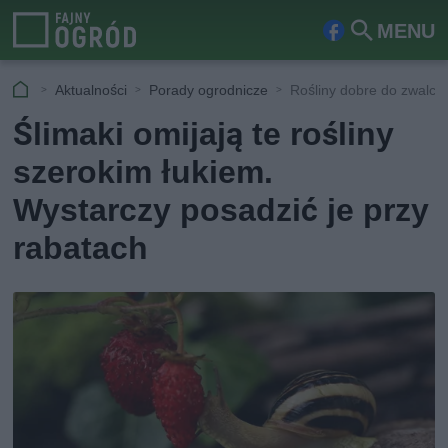
MENU
Fa
Szu
ceb
kaj
Aktualności
Porady ogrodnicze
Rośliny dobre do zwalcz
ook
Ślimaki omijają te rośliny
szerokim łukiem.
Wystarczy posadzić je przy
rabatach