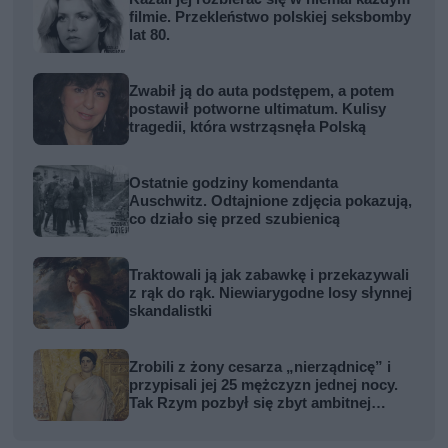
filmie. Przekleństwo polskiej seksbomby
lat 80.
Zwabił ją do auta podstępem, a potem
postawił potworne ultimatum. Kulisy
tragedii, która wstrząsnęła Polską
Ostatnie godziny komendanta
Auschwitz. Odtajnione zdjęcia pokazują,
co działo się przed szubienicą
Traktowali ją jak zabawkę i przekazywali
z rąk do rąk. Niewiarygodne losy słynnej
skandalistki
Zrobili z żony cesarza „nierządnicę” i
przypisali jej 25 mężczyzn jednej nocy.
Tak Rzym pozbył się zbyt ambitnej
kobiety