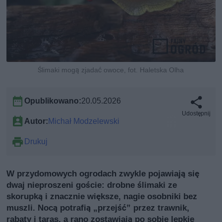
Ślimaki mogą zjadać owoce, fot. Haletska Olha
Opublikowano:
20.05.2026
Udostępnij
Autor:
Michał Modzelewski
Drukuj
W przydomowych ogrodach zwykle pojawiają się
dwaj nieproszeni goście: drobne ślimaki ze
skorupką i znacznie większe, nagie osobniki bez
muszli. Nocą potrafią „przejść” przez trawnik,
rabaty i taras, a rano zostawiają po sobie lepkie