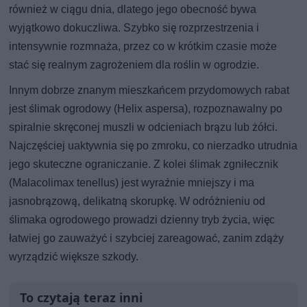
również w ciągu dnia, dlatego jego obecność bywa
wyjątkowo dokuczliwa. Szybko się rozprzestrzenia i
intensywnie rozmnaża, przez co w krótkim czasie może
stać się realnym zagrożeniem dla roślin w ogrodzie.
Innym dobrze znanym mieszkańcem przydomowych rabat
jest ślimak ogrodowy (Helix aspersa), rozpoznawalny po
spiralnie skręconej muszli w odcieniach brązu lub żółci.
Najczęściej uaktywnia się po zmroku, co nierzadko utrudnia
jego skuteczne ograniczanie. Z kolei ślimak zgniłecznik
(Malacolimax tenellus) jest wyraźnie mniejszy i ma
jasnobrązową, delikatną skorupkę. W odróżnieniu od
ślimaka ogrodowego prowadzi dzienny tryb życia, więc
łatwiej go zauważyć i szybciej zareagować, zanim zdąży
wyrządzić większe szkody.
To czytają teraz inni