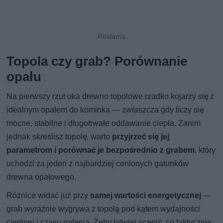
Topola czy grab? Porównanie
opału
Na pierwszy rzut oka drewno topolowe rzadko kojarzy się z
idealnym opałem do kominka — zwłaszcza gdy liczy się
mocne, stabilne i długotrwałe oddawanie ciepła. Zanim
jednak skreślisz topolę, warto
przyjrzeć się jej
parametrom i porównać je bezpośrednio z grabem
, który
uchodzi za jeden z najbardziej cenionych gatunków
drewna opałowego.
Różnice widać już przy
samej wartości energetycznej
—
grab wyraźnie wygrywa z topolą pod kątem wydajności
cieplnej i czasu palenia. Żeby łatwiej ocenić, co faktycznie