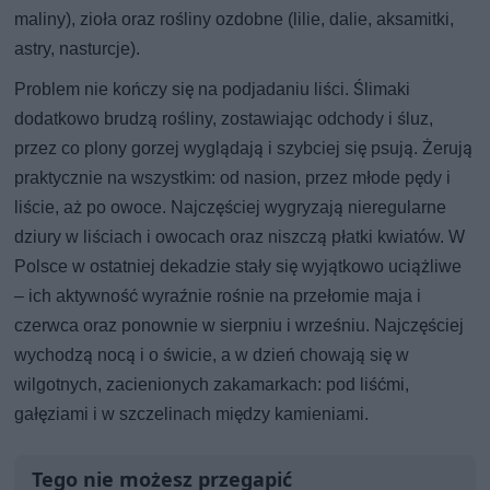
maliny), zioła oraz rośliny ozdobne (lilie, dalie, aksamitki,
astry, nasturcje).
Problem nie kończy się na podjadaniu liści. Ślimaki
dodatkowo brudzą rośliny, zostawiając odchody i śluz,
przez co plony gorzej wyglądają i szybciej się psują. Żerują
praktycznie na wszystkim: od nasion, przez młode pędy i
liście, aż po owoce. Najczęściej wygryzają nieregularne
dziury w liściach i owocach oraz niszczą płatki kwiatów. W
Polsce w ostatniej dekadzie stały się wyjątkowo uciążliwe
– ich aktywność wyraźnie rośnie na przełomie maja i
czerwca oraz ponownie w sierpniu i wrześniu. Najczęściej
wychodzą nocą i o świcie, a w dzień chowają się w
wilgotnych, zacienionych zakamarkach: pod liśćmi,
gałęziami i w szczelinach między kamieniami.
Tego nie możesz przegapić