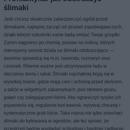
ślimaki
Jeśli chcesz skutecznie zabezpieczyć ogród przed
ślimakami, najlepiej zacząć od działań zapobiegawczych,
dzięki którym szkodniki same będą omijać Twoje grządki.
Zanim sięgniesz po chemię, postaw na rośliny, których
intensywny aromat działa na ślimaki odstraszająco —
świetnie sprawdzą się m.in. lawenda, rozmaryn oraz
czosnek. Równie ważne jest utrzymywanie ładu w
otoczeniu domu i rabat. Ślimaki najchętniej kryją się w
wysokiej trawie, gdzie mają cień i ochronę przed słońcem,
a także w wilgotnych zakamarkach: pod stertami gruzu,
gałęzi czy zalegającymi liśćmi. Aby ograniczyć ryzyko ich
pojawienia się, regularnie koś trawnik, wyrywaj chwasty i
systematycznie grab liście. Taka rutyna nie tylko zniechęci
ślimaki do bytowania w ogrodzie, ale też sprawi, że
przestrzeń będzie wyglądać schludniej i bardziej zadbanie.