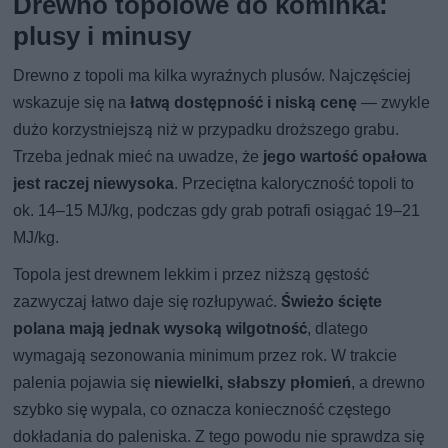
Drewno topolowe do kominka:
plusy i minusy
Drewno z topoli ma kilka wyraźnych plusów. Najczęściej
wskazuje się na
łatwą dostępność i niską cenę
— zwykle
dużo korzystniejszą niż w przypadku droższego grabu.
Trzeba jednak mieć na uwadze, że
jego wartość opałowa
jest raczej niewysoka
. Przeciętna kaloryczność topoli to
ok. 14–15 MJ/kg, podczas gdy grab potrafi osiągać 19–21
MJ/kg.
Topola jest drewnem lekkim i przez niższą gęstość
zazwyczaj łatwo daje się rozłupywać.
Świeżo ścięte
polana mają jednak wysoką wilgotność
, dlatego
wymagają sezonowania minimum przez rok. W trakcie
palenia pojawia się
niewielki, słabszy płomień
, a drewno
szybko się wypala, co oznacza konieczność częstego
dokładania do paleniska. Z tego powodu nie sprawdza się