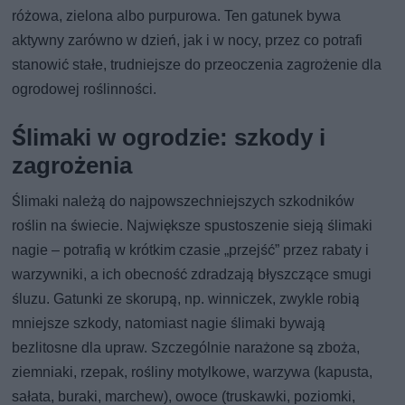
różowa, zielona albo purpurowa. Ten gatunek bywa
aktywny zarówno w dzień, jak i w nocy, przez co potrafi
stanowić stałe, trudniejsze do przeoczenia zagrożenie dla
ogrodowej roślinności.
Ślimaki w ogrodzie: szkody i
zagrożenia
Ślimaki należą do najpowszechniejszych szkodników
roślin na świecie. Największe spustoszenie sieją ślimaki
nagie – potrafią w krótkim czasie „przejść” przez rabaty i
warzywniki, a ich obecność zdradzają błyszczące smugi
śluzu. Gatunki ze skorupą, np. winniczek, zwykle robią
mniejsze szkody, natomiast nagie ślimaki bywają
bezlitosne dla upraw. Szczególnie narażone są zboża,
ziemniaki, rzepak, rośliny motylkowe, warzywa (kapusta,
sałata, buraki, marchew), owoce (truskawki, poziomki,