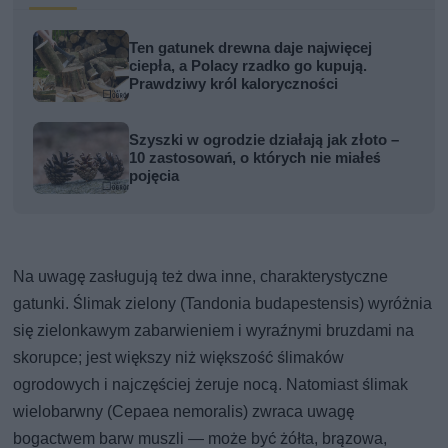
Ten gatunek drewna daje najwięcej
ciepła, a Polacy rzadko go kupują.
Prawdziwy król kaloryczności
Szyszki w ogrodzie działają jak złoto –
10 zastosowań, o których nie miałeś
pojęcia
Na uwagę zasługują też dwa inne, charakterystyczne
gatunki. Ślimak zielony (Tandonia budapestensis) wyróżnia
się zielonkawym zabarwieniem i wyraźnymi bruzdami na
skorupce; jest większy niż większość ślimaków
ogrodowych i najczęściej żeruje nocą. Natomiast ślimak
wielobarwny (Cepaea nemoralis) zwraca uwagę
bogactwem barw muszli — może być żółta, brązowa,