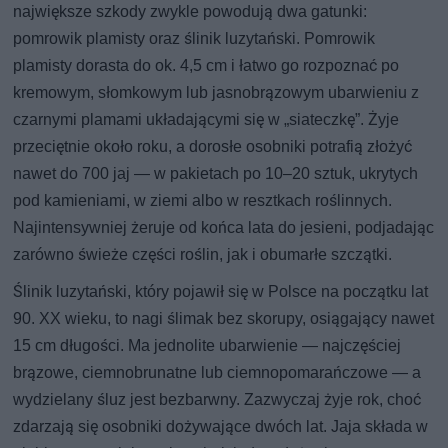
największe szkody zwykle powodują dwa gatunki:
pomrowik plamisty oraz ślinik luzytański. Pomrowik
plamisty dorasta do ok. 4,5 cm i łatwo go rozpoznać po
kremowym, słomkowym lub jasnobrązowym ubarwieniu z
czarnymi plamami układającymi się w „siateczkę”. Żyje
przeciętnie około roku, a dorosłe osobniki potrafią złożyć
nawet do 700 jaj — w pakietach po 10–20 sztuk, ukrytych
pod kamieniami, w ziemi albo w resztkach roślinnych.
Najintensywniej żeruje od końca lata do jesieni, podjadając
zarówno świeże części roślin, jak i obumarłe szczątki.
Ślinik luzytański, który pojawił się w Polsce na początku lat
90. XX wieku, to nagi ślimak bez skorupy, osiągający nawet
15 cm długości. Ma jednolite ubarwienie — najczęściej
brązowe, ciemnobrunatne lub ciemnopomarańczowe — a
wydzielany śluz jest bezbarwny. Zazwyczaj żyje rok, choć
zdarzają się osobniki dożywające dwóch lat. Jaja składa w