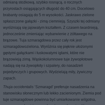
odmianą stożkową, szybko rosnącą, o rocznych
przyrostach osiągających długość do 40 cm. Docelowo
brabanty osiagają do 5 m wysokości. Jaskrawo zielone
spłaszczone gałązki - zimą ciemnieją. Szyszki tej odmiany
wyróżniają się jajowatym kształtem. Z czasem twardnieją,
jednocześnie zmieniając wybarwienie z żółtawego na
brązowe. Tuja szmaragdowa przez cały rok jest
szmaragdowozielona. Wyróżnia się pięknie ułożonymi
gęstymi gałązkami i łuskowatymi igłami, które nie
brązowieją zimą. Wąskokolumnowe tuje żywopłotowe
nadają się na żywopłoty i szpalery, do nasadzeń
pojedynczych i grupowych. Wydzielają miły, żywiczny
zapach.
Thuja occidentalis
‘Szmaragd’ preferuje nasadzenia na
stanowisku słonecznym lub lekko zacienionym. Ziemia pod
tuje szmaragdowe powinna być umiarkowanie wilgotna,