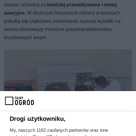
zamian uchodzą za
bardziej przewidywalne i mniej
awaryjne
. W dłuższym horyzoncie różnice w kosztach
potrafią się częściowo zniwelować: wyższe wydatki na
serwis równoważy mniejsze prawdopodobieństwo
kosztownych awarii.
Drogi użytkowniku,
My, naszych 1162 zaufanych partnerów oraz inne