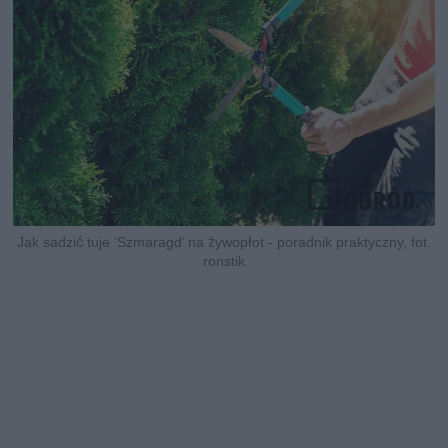
Jak sadzić tuje ‘Szmaragd’ na żywopłot - poradnik praktyczny, fot.
ronstik