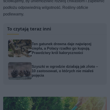
ściółkujemy, by uniemożliwić rozwój chwastom i zapewnić
podłożu odpowiednią wilgotność. Rośliny obficie
podlewamy.
To czytają teraz inni
Ten gatunek drewna daje najwięcej
ciepła, a Polacy rzadko go kupują.
Prawdziwy król kaloryczności
Szyszki w ogrodzie działają jak złoto –
10 zastosowań, o których nie miałeś
pojęcia