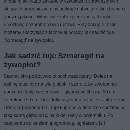
Młode iglaki warto zakupić w szkółkach i sprawdzonych
sklepach ogrodniczych, by uniknąć nabycia roślin chorych i
gorszej jakości. Właściwie zabezpieczone sadzonki
umożliwią bezproblemową uprawę. Przy zakupie roślin
możemy skorzystać z fachowej porady, jak sadzić tuje
‘Szmaragd’ na żywopłot.
Jak sadzić tuje Szmaragd na
żywopłot?
Stanowisko pod żywopłot odchwaszczamy. Dołek na
roślinę musi być na tyle głęboki i szeroki, by swobodnie
pomieścił bryłę korzeniową – głębokość 30 cm - 50 cm i
szerokość 50 cm. Dno dołka wysypujemy mieszanką ziemi
i torfu, w proporcji 1:1. Tuje kupione w doniczce sadzimy na
taką samą głębokość, na jakiej rosły w pojemniku. Po
zasypaniu dołka ziemią ogrodową, ugniatamy ją i