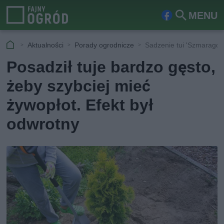
MENU
Fa
Szu
ceb
kaj
Aktualności
Porady ogrodnicze
Sadzenie tui 'Szmaragd'
ook
Posadził tuje bardzo gęsto,
żeby szybciej mieć
żywopłot. Efekt był
odwrotny