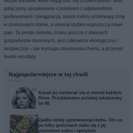
resztki kwiatów, które mogą stać się źródłem pleśni. Jeśli
połączymy spryskiwanie czosnkiem z odpowiednim
podlewaniem i pielęgnacją, nasze rośliny przetrwają zimę
w doskonałym stanie, a wiosną szybko wypuszczą nowe
pąki. Ta prosta metoda, znana jeszcze z dawnych
gospodarstw domowych, jest całkowicie ekologiczna i
bezpieczna – nie wymaga stosowania chemii, a przynosi
trwałe rezultaty.
Najpopularniejsze w tej chwili
Kazali jej rozbierać się w niemal każdym
filmie. Przekleństwo polskiej seksbomby
lat 80.
Zjadła miskę ugotowanego bobu. Oto co
po kilku godzinach stało się z jej
poziomem cukru i apetytem