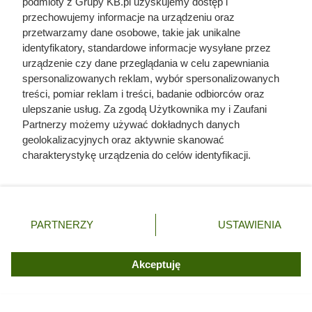
podmioty z Grupy KB.pl uzyskujemy dostęp i
liczby ludzi niż Hitler i Stalin
przechowujemy informacje na urządzeniu oraz
razem wzięci. Mimo to czczą go
przetwarzamy dane osobowe, takie jak unikalne
identyfikatory, standardowe informacje wysyłane przez
jako bohatera
urządzenie czy dane przeglądania w celu zapewniania
spersonalizowanych reklam, wybór spersonalizowanych
treści, pomiar reklam i treści, badanie odbiorców oraz
ulepszanie usług. Za zgodą Użytkownika my i Zaufani
Partnerzy możemy używać dokładnych danych
geolokalizacyjnych oraz aktywnie skanować
charakterystykę urządzenia do celów identyfikacji.
Ponieważ cenimy Twoją prywatność, prosimy o zgodę na
korzystanie z tych technologii poprzez kliknięcie
„Akceptuję”. Zgoda jest dobrowolna i zawsze możesz ją
zmienić/wycofać klikając przycisk ustawień prywatności
PARTNERZY
USTAWIENIA
znajdujący się w lewym dolnym rogu strony. Niektóre
rodzaje przetwarzania danych nie wymagają zgody
użytkownika, ale masz prawo sprzeciwić się takiemu
Akceptuję
przetwarzaniu. Preferencje będą miały zastosowania tylko
Posiej go raz, a może wracać
na tej witrynie.
przez kolejne lata. Latem