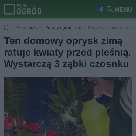
MENU
Fa
Szu
ceb
kaj
Aktualności
Porady ogrodnicze
Oprysk z czosnku na kwi
ook
Ten domowy oprysk zimą
ratuje kwiaty przed pleśnią.
Wystarczą 3 ząbki czosnku