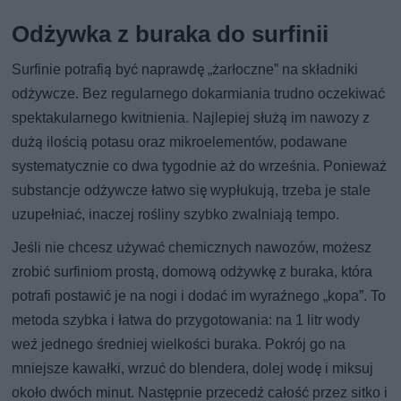
Odżywka z buraka do surfinii
Surfinie potrafią być naprawdę „żarłoczne” na składniki
odżywcze. Bez regularnego dokarmiania trudno oczekiwać
spektakularnego kwitnienia. Najlepiej służą im nawozy z
dużą ilością potasu oraz mikroelementów, podawane
systematycznie co dwa tygodnie aż do września. Ponieważ
substancje odżywcze łatwo się wypłukują, trzeba je stale
uzupełniać, inaczej rośliny szybko zwalniają tempo.
Jeśli nie chcesz używać chemicznych nawozów, możesz
zrobić surfiniom prostą, domową odżywkę z buraka, która
potrafi postawić je na nogi i dodać im wyraźnego „kopa”. To
metoda szybka i łatwa do przygotowania: na 1 litr wody
weź jednego średniej wielkości buraka. Pokrój go na
mniejsze kawałki, wrzuć do blendera, dolej wodę i miksuj
około dwóch minut. Następnie przecedź całość przez sitko i