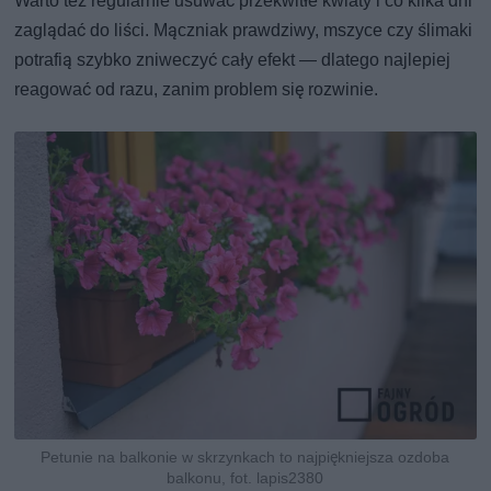
Warto też regularnie usuwać przekwitłe kwiaty i co kilka dni
zaglądać do liści. Mączniak prawdziwy, mszyce czy ślimaki
potrafią szybko zniweczyć cały efekt — dlatego najlepiej
reagować od razu, zanim problem się rozwinie.
Petunie na balkonie w skrzynkach to najpiękniejsza ozdoba
balkonu, fot. lapis2380