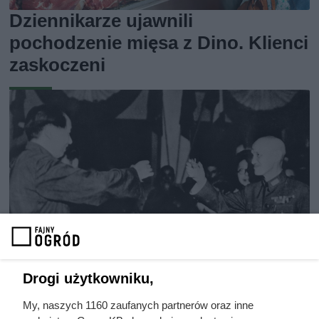
Dziennikarze ujawnili
pochodzenie mięsa z Dino. Klienci
zaskoczeni
Drogi użytkowniku,
Doprowadził do śmierci większej
My, naszych 1160 zaufanych partnerów oraz inne